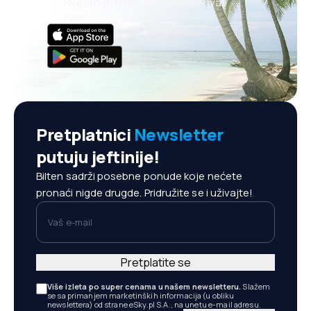
Sve što je bitno, uvijek na dohvat
ruke!
Pretplatnici
Newsletter
putuju jeftinije!
Bilten sadrži posebne ponude koje nećete
pronaći nigde drugde. Pridružite se i uživajte!
Vaš e-mail
Pretplatite se
Više izleta po super cenama u našem newsletteru.
Slažem
se sa primanjem marketinških informacija (u obliku
newslettera) od strane eSky.pl S.A., na unetu e-mail adresu.