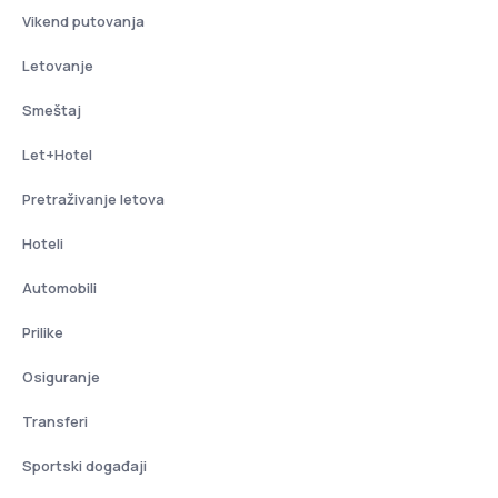
Vikend putovanja
Letovanje
Smeštaj
Let+Hotel
Pretraživanje letova
Hoteli
Automobili
Prilike
Osiguranje
Transferi
Sportski događaji