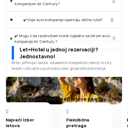
kompanijom Air Century?
✔️ Koje avio-kompanije operiraju slične rute?
✔️ Mogu li da rezervišem hotel zajedno sa letom avio-
kompanije Air Century ?
Let+Hotel u jednoj rezervaciji?
Jednostavno!
Brže, jeftinije i lakše: odaberite kompletan odmor ili city
break i uživajte u putovanju bez gnjavaže planiranja.
Zašto se isplati rezervisati letove sa eSky-om?
Najveći izbor
Fleksibilna
letova
pretraga