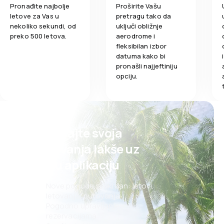
Pronađite najbolje
Proširite Vašu
letove za Vas u
pretragu tako da
nekoliko sekundi, od
uključi obližnje
preko 500 letova.
aerodrome i
fleksibilan izbor
datuma kako bi
pronašli najjeftiniju
opciju.
Planirajte svoja
putovanja lakše uz
našu aplikaciju
Nove ponude svaki dan: letovi,
letovanja, putovanja
Pogodno upravljanje
rezervacijama