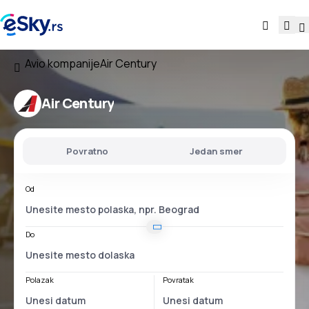
Avio kompanije
Air Century
Air Century
Povratno
Jedan smer
Od
Do
Polazak
Povratak