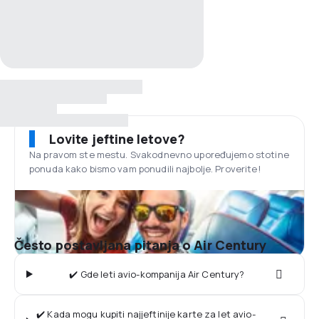
Lovite jeftine letove?
Na pravom ste mestu. Svakodnevno upoređujemo stotine
ponuda kako bismo vam ponudili najbolje. Proverite!
Često postavljana pitanja o Air Century
✔️ Gde leti avio-kompanija Air Century?
✔️ Kada mogu kupiti najjeftinije karte za let avio-