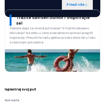
Prikaži više
Tražite savršen odmor? Inspirirajte
se!
Trebate ideje za vikend putovanje? Ili tražite idealano
letovanje? Na eSky-u ćete svakodnevno pronaći pregršt
inspiracije. Preuzmite našu aplikaciju kako biste bili u toku
s najnovijim ponudama.
Isplaniraj svoj put
Avio karte