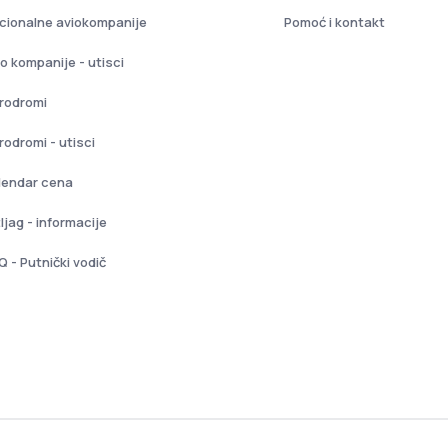
cionalne aviokompanije
Pomoć i kontakt
io kompanije - utisci
rodromi
rodromi - utisci
lendar cena
ljag - informacije
Q - Putnički vodič