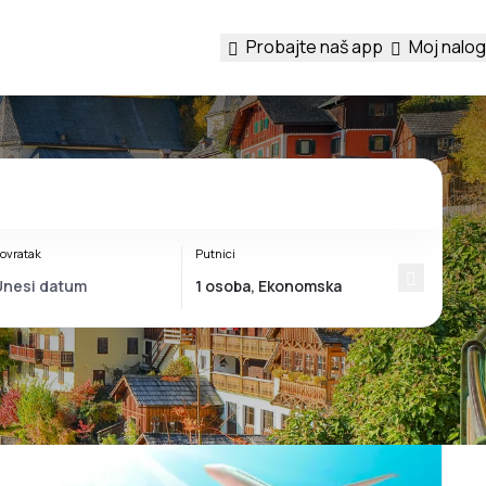
Probajte naš app
Moj nalog
ovratak
Putnici