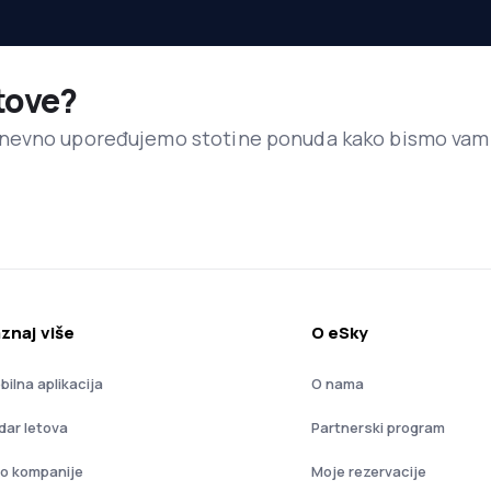
etove?
dnevno upoređujemo stotine ponuda kako bismo vam
znaj više
O eSky
bilna aplikacija
O nama
dar letova
Partnerski program
io kompanije
Moje rezervacije