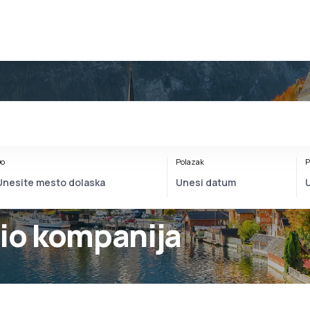
o
Polazak
P
vio kompanija