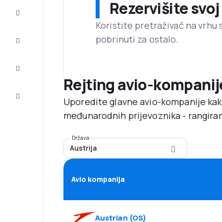
Rezervišite svoj
Prilike
Koristite pretraživač na vrhu 
pobrinuti za ostalo.
Dovršite
putovanje
Inspiracija
i saveti
Rejting avio-kompanij
Korisnička
Uporedite glavne avio-kompanije kak
služba
međunarodnih prijevoznika - rangira
Država
Austrija
Avio kompanija
Austrian
(
OS
)