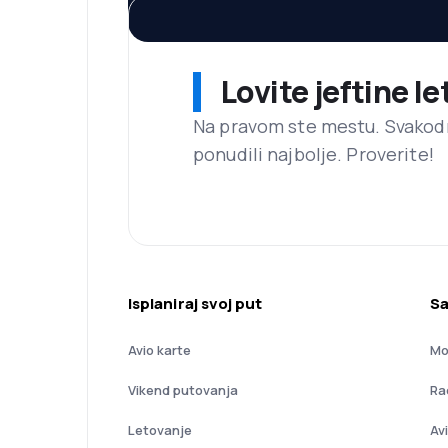
Lovite jeftine l
Na pravom ste mestu. Svako
ponudili najbolje. Proverite!
Isplaniraj svoj put
Sa
Avio karte
Mo
Vikend putovanja
Ra
Letovanje
Av