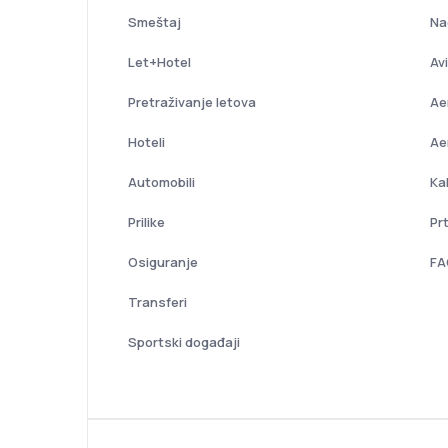
Smeštaj
Na
Let+Hotel
Av
Pretraživanje letova
Ae
Hoteli
Ae
Automobili
Ka
Prilike
Prt
Osiguranje
FA
Transferi
Sportski događaji