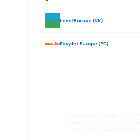
Level Europe
(
VK
)
EasyJet Europe
(
EC
)
Planirajte svoja
uz našu aplikaci
Nove ponude svaki dan: letovi, l
Pogodno upravljanje rezervacij
Sve što je bitno, uvijek na dohvat