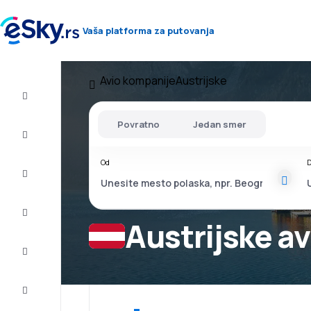
Vaša platforma za putovanja
Avio kompanije
Austrijske
Let+Hotel
Povratno
Jedan smer
Avio
karte
Od
D
Letovanje
Last
minute
Austrijske a
Vikend
putovanja
Smeštaj