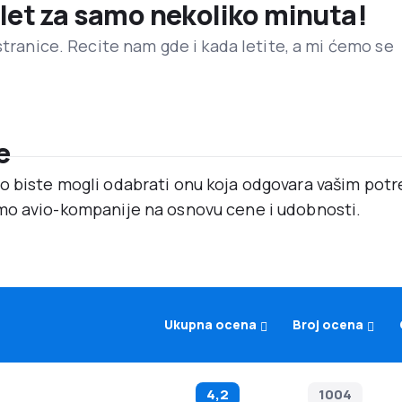
 let za samo nekoliko minuta!
stranice. Recite nam gde i kada letite, a mi ćemo se
e
o biste mogli odabrati onu koja odgovara vašim po
mo avio-kompanije na osnovu cene i udobnosti.
Ukupna ocena
Broj ocena
4,2
1004