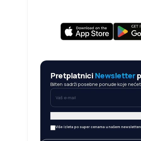
Pretplatnici
Newsletter
p
Bilten sadrži posebne ponude koje nećete 
Vaš e-mail
Više izleta po super cenama u našem newsletter