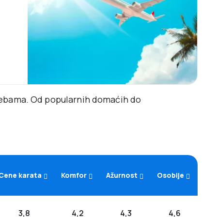
trebama. Od popularnih domaćih do
Cene karata
Komfor
Ažurnost
Osoblje
3,8
4,2
4,3
4,6