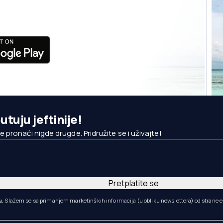
utuju jeftinije!
pronaći nigde drugde. Pridružite se i uživajte!
Pretplatite se
u.
Slažem se sa primanjem marketinških informacija (u obliku newslettera) od strane eS