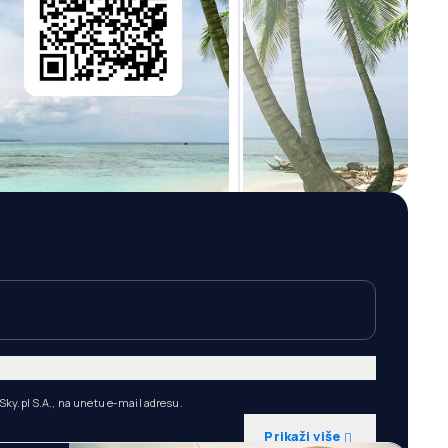
ky.pl S.A., na unetu e-mail adresu.
Prikaži više