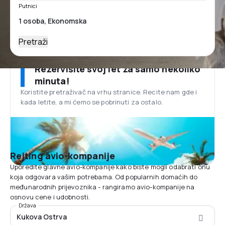
Putnici
Pretraži
Rezervišite svoj let za samo nekoliko
minuta!
Koristite pretraživač na vrhu stranice. Recite nam gde i
kada letite, a mi ćemo se pobrinuti za ostalo.
Rejting avio-kompanije
Uporedite glavne avio-kompanije kako biste mogli odabrati onu
koja odgovara vašim potrebama. Od popularnih domaćih do
međunarodnih prijevoznika - rangiramo avio-kompanije na
osnovu cene i udobnosti.
Država
Kukova Ostrva