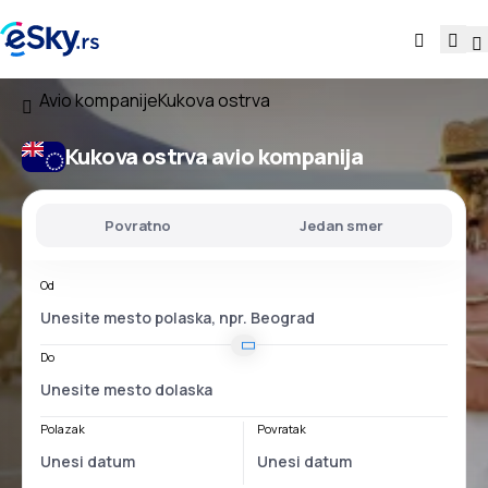
Avio kompanije
Kukova ostrva
Kukova ostrva avio kompanija
Povratno
Jedan smer
Od
Do
Polazak
Povratak