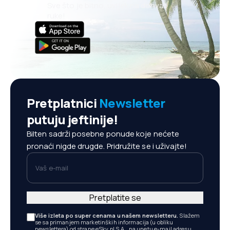
Sve što je bitno, uvijek na dohvat
ruke!
Pretplatnici
Newsletter
putuju jeftinije!
Bilten sadrži posebne ponude koje nećete
pronaći nigde drugde. Pridružite se i uživajte!
Vaš e-mail
Pretplatite se
Više izleta po super cenama u našem newsletteru.
Slažem
se sa primanjem marketinških informacija (u obliku
newslettera) od strane eSky.pl S.A., na unetu e-mail adresu.