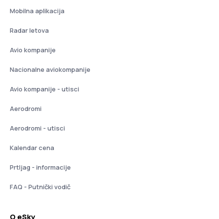
Mobilna aplikacija
Radar letova
Avio kompanije
Nacionalne aviokompanije
Avio kompanije - utisci
Aerodromi
Aerodromi - utisci
Kalendar cena
Prtljag - informacije
FAQ - Putnički vodič
O eSky