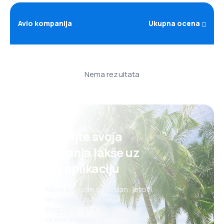
Avio kompanija
Ukupna ocena
Nema rezultata
Planirajte svoja
putovanja lakše uz
našu aplikaciju
Nove ponude svaki dan: letovi,
letovanja, putovanja
Pogodno upravljanje
rezervacijama