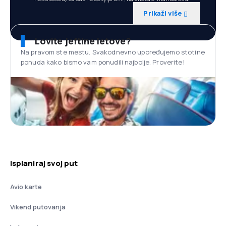
Prikaži više
Lovite jeftine letove?
Na pravom ste mestu. Svakodnevno upoređujemo stotine
ponuda kako bismo vam ponudili najbolje. Proverite!
Isplaniraj svoj put
Avio karte
Vikend putovanja