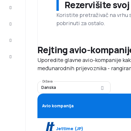
Rezervišite svoj
Prilike
Koristite pretraživač na vrhu 
pobrinuti za ostalo.
Dovršite
putovanje
Inspiracija
i saveti
Rejting avio-kompanij
Korisnička
Uporedite glavne avio-kompanije kak
služba
međunarodnih prijevoznika - rangira
Država
Danska
Avio kompanija
Jettime
(
JP
)