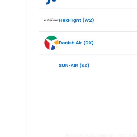
FlexFlight
(
W2
)
Danish Air
(
DX
)
SUN-AIR
(
EZ
)
Planirajte svoja
uz našu aplikaci
Nove ponude svaki dan: letovi, l