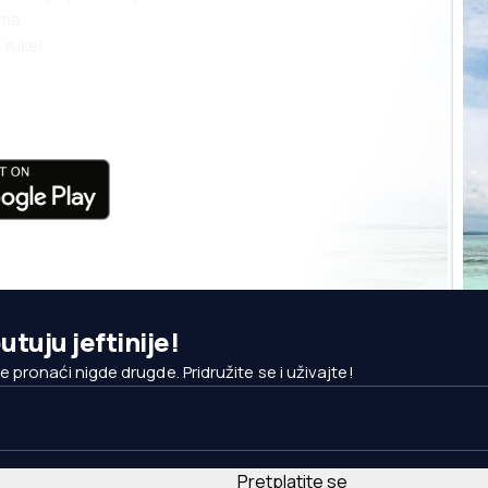
ama
 ruke!
utuju jeftinije!
pronaći nigde drugde. Pridružite se i uživajte!
Pretplatite se