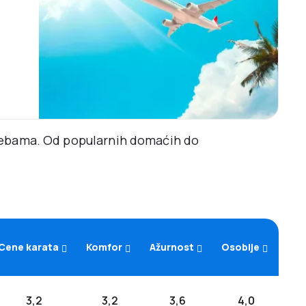
trebama. Od popularnih domaćih do
Cene karata
Komfor
Ažurnost
Osoblje
3,2
3,2
3,6
4,0