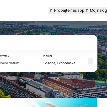
Probajte naš app
Moj nalog
ovratak
Putnici