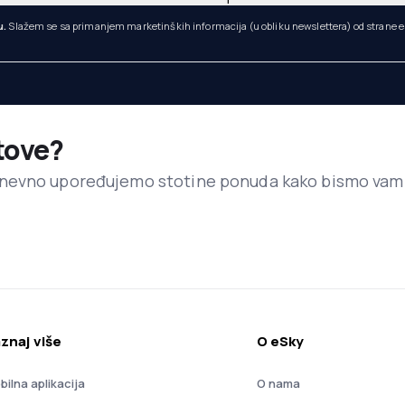
u.
Slažem se sa primanjem marketinških informacija (u obliku newslettera) od strane eS
etove?
dnevno upoređujemo stotine ponuda kako bismo vam
znaj više
O eSky
bilna aplikacija
O nama