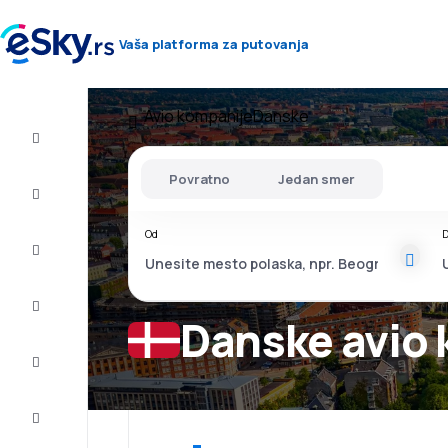
Vaša platforma za putovanja
Avio kompanije
Danske
Let+Hotel
Povratno
Jedan smer
Avio
karte
Od
D
Letovanje
Last
minute
Danske avio
Vikend
putovanja
Smeštaj