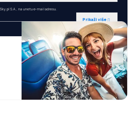
ky.pl S.A., na unetu e-mail adresu.
Prikaži više