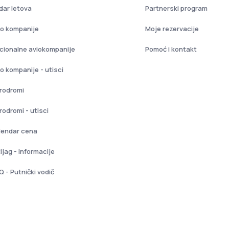
dar letova
Partnerski program
io kompanije
Moje rezervacije
cionalne aviokompanije
Pomoć i kontakt
io kompanije - utisci
rodromi
rodromi - utisci
lendar cena
ljag - informacije
Q - Putnički vodič