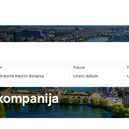
o
Polazak
P
 kompanija