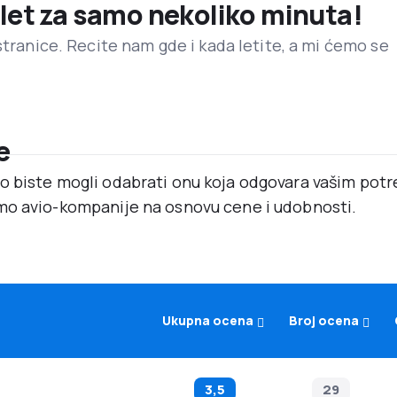
 let za samo nekoliko minuta!
stranice. Recite nam gde i kada letite, a mi ćemo se
e
o biste mogli odabrati onu koja odgovara vašim po
mo avio-kompanije na osnovu cene i udobnosti.
Ukupna ocena
Broj ocena
3,5
29