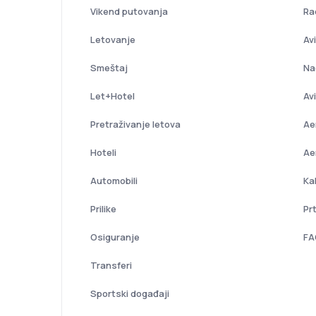
Vikend putovanja
Ra
Letovanje
Av
Smeštaj
Na
Let+Hotel
Av
Pretraživanje letova
Ae
Hoteli
Ae
Automobili
Ka
Prilike
Prt
Osiguranje
FA
Transferi
Sportski događaji