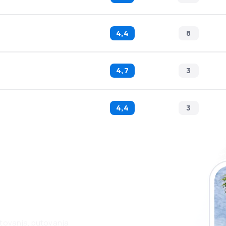
4,4
8
4,7
3
4,4
3
 putovanja lakše
ju
etovanja, putovanja