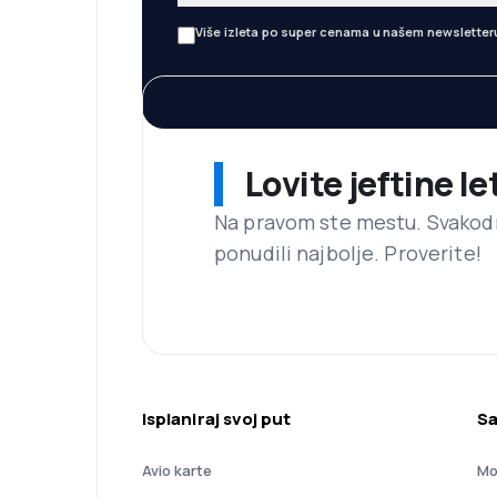
Više izleta po super cenama u našem newsletter
Lovite jeftine l
Na pravom ste mestu. Svako
ponudili najbolje. Proverite!
Isplaniraj svoj put
Sa
Avio karte
Mo