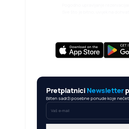
Pogodno upravljanje rezervacij
Sve što je bitno, uvijek na dohvat
Pretplatnici
Newsletter
p
Bilten sadrži posebne ponude koje nećete 
Vaš e-mail