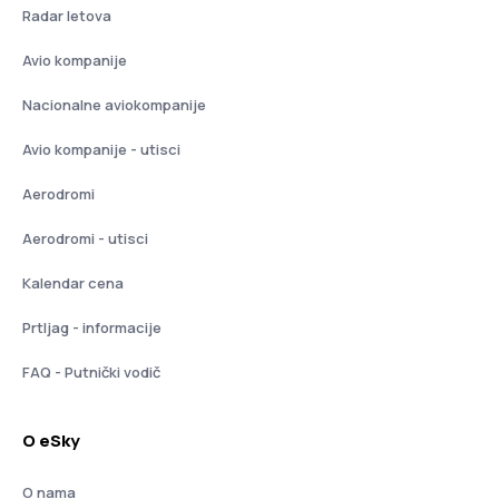
Radar letova
Avio kompanije
Nacionalne aviokompanije
Avio kompanije - utisci
Aerodromi
Aerodromi - utisci
Kalendar cena
Prtljag - informacije
FAQ - Putnički vodič
O eSky
O nama