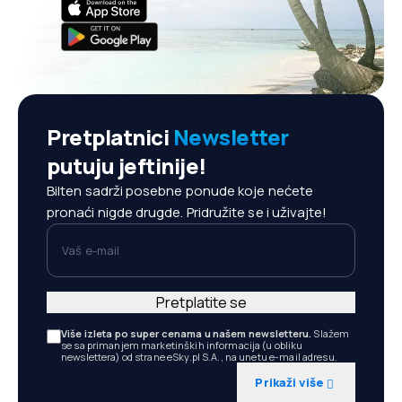
Pretplatnici
Newsletter
putuju jeftinije!
Bilten sadrži posebne ponude koje nećete
pronaći nigde drugde. Pridružite se i uživajte!
Vaš e-mail
Pretplatite se
Više izleta po super cenama u našem newsletteru.
Slažem
se sa primanjem marketinških informacija (u obliku
newslettera) od strane eSky.pl S.A., na unetu e-mail adresu.
Prikaži više