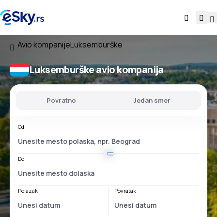
Avio kompanije
Luksemburške
Luksemburške avio kompanija
Povratno
Jedan smer
Od
Do
Polazak
Povratak