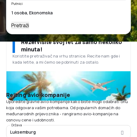
Putnici
Pretraži
Rezervišite svoj let za samo nekoliko
minuta!
Koristite pretraživač na vrhu stranice. Recite nam gde i
kada letite, a mi ćemo se pobrinuti za ostalo.
Rejting avio-kompanije
Uporedite glavne avio-kompanije kako biste mogli odabrati onu
koja odgovara vašim potrebama. Od popularnih domaćih do
međunarodnih prijevoznika - rangiramo avio-kompanije na
osnovu cene i udobnosti.
Država
Luksemburg