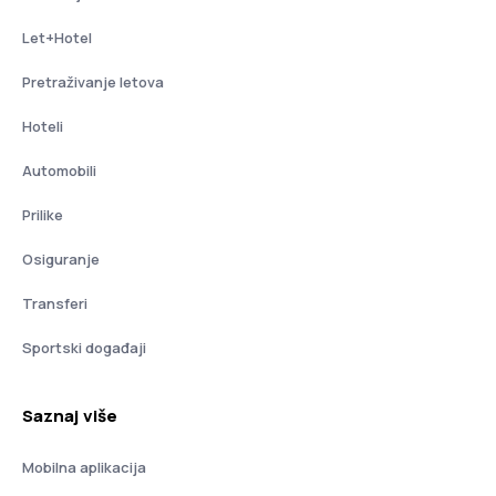
Let+Hotel
Pretraživanje letova
Hoteli
Automobili
Prilike
Osiguranje
Transferi
Sportski događaji
Saznaj više
Mobilna aplikacija