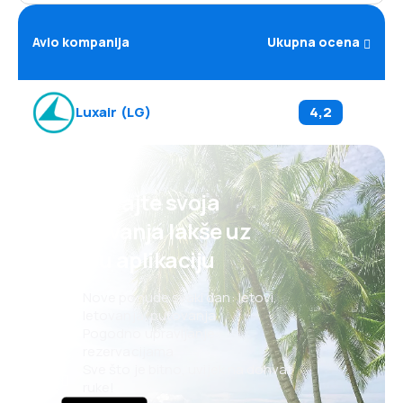
Avio kompanija
Ukupna ocena
Luxair
(
LG
)
4,2
Planirajte svoja
putovanja lakše uz
našu aplikaciju
Nove ponude svaki dan: letovi,
letovanja, putovanja
Pogodno upravljanje
rezervacijama
Sve što je bitno, uvijek na dohvat
ruke!