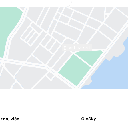
Vidi na karti
znaj više
O eSky