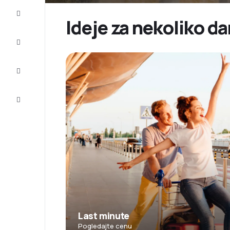
Prilike
Ideje za nekoliko da
Dovršite
putovanje
Inspiracija
i saveti
Korisnička
služba
Last minute
Pogledajte cenu