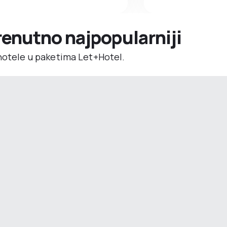
trenutno najpopularniji
 hotele u paketima Let+Hotel.