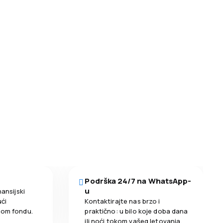
Podrška 24/7 na WhatsApp-
u
nansijski
ći
Kontaktirajte nas brzo i
nom fondu.
praktično: u bilo koje doba dana
ili noći tokom vašeg letovanja.