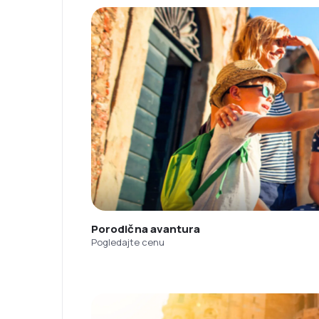
Porodična avantura
Pogledajte cenu