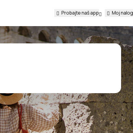
Probajte naš app
Moj nalog