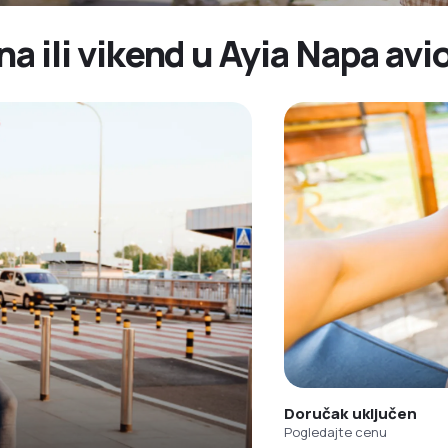
na ili vikend u Ayia Napa av
Doručak uključen
Pogledajte cenu