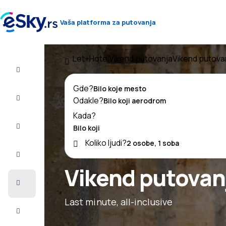
Vaša platforma za putovanja
Let+Hotel
Vikend putovanja
Vikend putovan
Let+Hotel
Gde?
Avio
Odakle?
karte
Kada?
Letovanje
Koliko ljudi?
Last
minute
Vikend putovan
Vikend
putovanja
Last minute, all-inclusive
Smeštaj