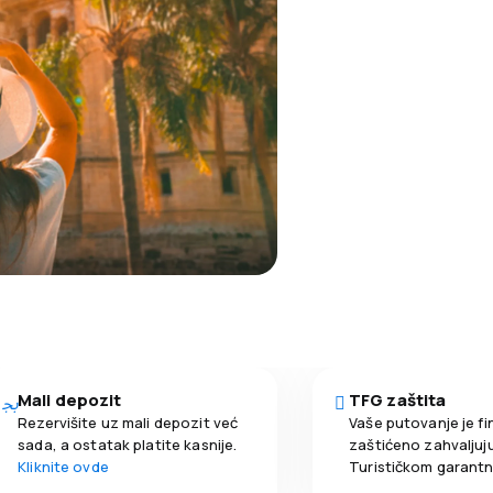
Mali depozit
TFG zaštita
Rezervišite uz mali depozit već
Vaše putovanje je fi
sada, a ostatak platite kasnije.
zaštićeno zahvaljuju
Kliknite ovde
Turističkom garant