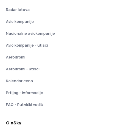
Radar letova
Avio kompanije
Nacionalne aviokompanije
Avio kompanije - utisci
Aerodromi
Aerodromi - utisci
Kalendar cena
Prtljag - informacije
FAQ - Putnički vodič
O eSky