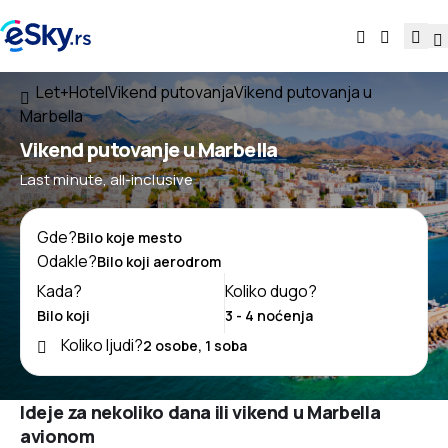
Let+Hotel
Vikend putovanja
Vikend putovanja u
Marbella
Vikend putovanje u Marbella
Last minute, all-inclusive
Gde?
Odakle?
Kada?
Koliko dugo?
Koliko ljudi?
Ideje za nekoliko dana ili vikend u Marbella
avionom