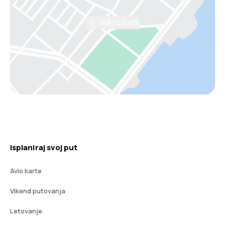
Vidi na karti
Isplaniraj svoj put
Avio karte
Vikend putovanja
Letovanje