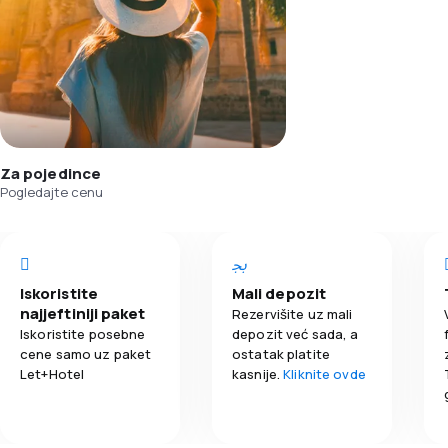
Za pojedince
Pogledajte cenu
Iskoristite
Mali depozit
najjeftiniji paket
Rezervišite uz mali
Iskoristite posebne
depozit već sada, a
cene samo uz paket
ostatak platite
Let+Hotel
kasnije.
Kliknite ovde