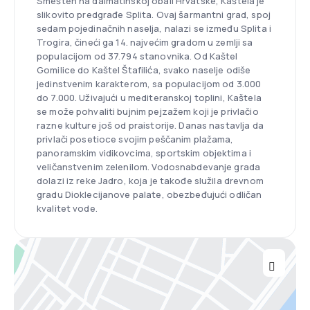
Smešten na dalmatinskoj obali Hrvatske, Kaštela je
slikovito predgrađe Splita. Ovaj šarmantni grad, spoj
sedam pojedinačnih naselja, nalazi se između Splita i
Trogira, čineći ga 14. najvećim gradom u zemlji sa
populacijom od 37.794 stanovnika. Od Kaštel
Gomilice do Kaštel Štafilića, svako naselje odiše
jedinstvenim karakterom, sa populacijom od 3.000
do 7.000. Uživajući u mediteranskoj toplini, Kaštela
se može pohvaliti bujnim pejzažem koji je privlačio
razne kulture još od praistorije. Danas nastavlja da
privlači posetioce svojim peščanim plažama,
panoramskim vidikovcima, sportskim objektima i
veličanstvenim zelenilom. Vodosnabdevanje grada
dolazi iz reke Jadro, koja je takođe služila drevnom
gradu Dioklecijanove palate, obezbeđujući odličan
kvalitet vode.