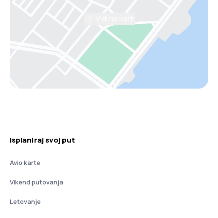
Vidi na karti
Isplaniraj svoj put
Avio karte
Vikend putovanja
Letovanje