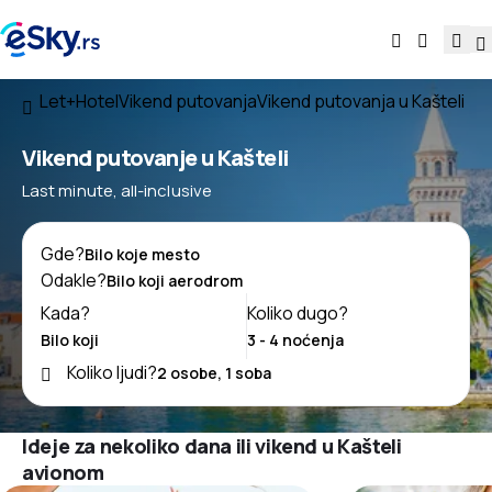
Let+Hotel
Vikend putovanja
Vikend putovanja u Kašteli
Vikend putovanje u Kašteli
Last minute, all-inclusive
Gde?
Odakle?
Kada?
Koliko dugo?
Koliko ljudi?
Ideje za nekoliko dana ili vikend u Kašteli
avionom