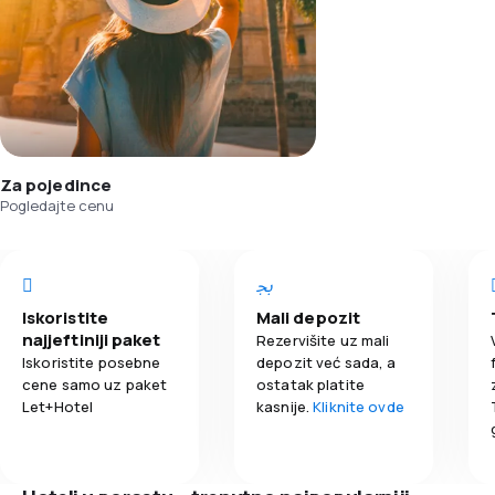
Za pojedince
Pogledajte cenu
Iskoristite
Mali depozit
najjeftiniji paket
Rezervišite uz mali
Iskoristite posebne
depozit već sada, a
cene samo uz paket
ostatak platite
Let+Hotel
kasnije.
Kliknite ovde