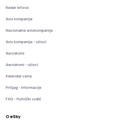
Radar letova
Avio kompanije
Nacionalne aviokompanije
Avio kompanije - utisci
Aerodromi
Aerodromi - utisci
Kalendar cena
Prtljag - informacije
FAQ - Putnički vodič
O eSky