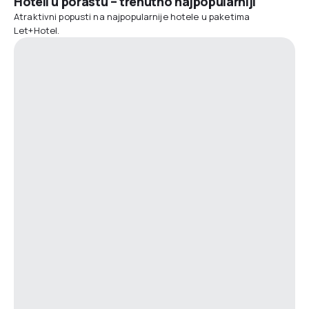
Hoteli u porastu – trenutno najpopularniji
Atraktivni popusti na najpopularnije hotele u paketima
Let+Hotel.