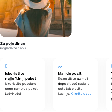
Za pojedince
Pogledajte cenu
Iskoristite
Mali depozit
najjeftiniji paket
Rezervišite uz mali
Iskoristite posebne
depozit već sada, a
cene samo uz paket
ostatak platite
Let+Hotel
kasnije.
Kliknite ovde