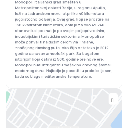
Monopoli, italijanski grad smešten u
Metropolitanskoj oblasti Barija, u regionu Apulija,
leži na Jadranskom moru, otprilike 40 kilometara
jugoistočno od Barija. Ovaj grad, koji se prostire na
156 kvadratnih kilometara, dom je za oko 49.246
stanovnika i poznat je po svojim poljoprivrednim,
industrijskim i turističkim sektorima. Monopoli se
može pohvaliti najdužim delom Via Traiane,
značajnog rimskog puta, oko čijih ostataka je 2012.
godine osnovan arheološki park. Sa bogatom
istorijom koja datira iz 500. godine pre nove ere,
Monopoli nudi intrigantnu mešavinu drevnog šarma i
modernog duha. Najbolje je posetiti u proleće i jesen,
kada su blage mediteranske temperature.