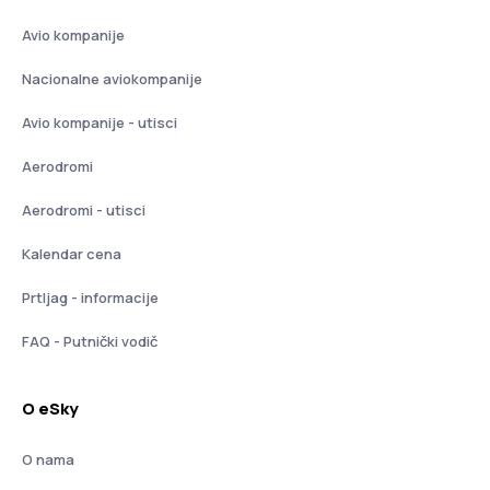
Avio kompanije
Nacionalne aviokompanije
Avio kompanije - utisci
Aerodromi
Aerodromi - utisci
Kalendar cena
Prtljag - informacije
FAQ - Putnički vodič
O eSky
O nama