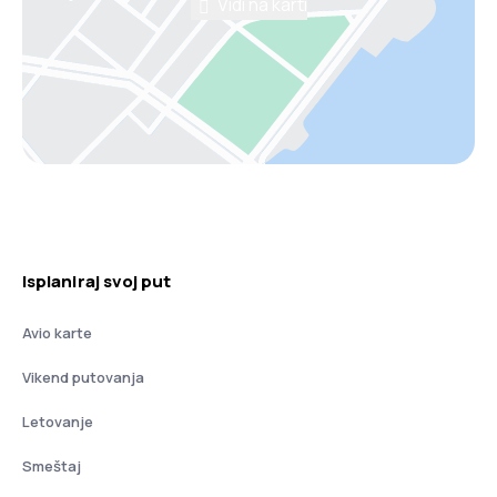
Vidi na karti
Isplaniraj svoj put
Avio karte
Vikend putovanja
Letovanje
Smeštaj