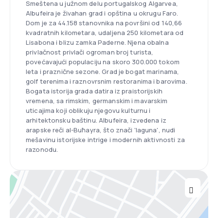
Smeštena u južnom delu portugalskog Algarvea,
Albufeira je živahan grad i opština u okrugu Faro.
Dom je za 44.158 stanovnika na površini od 140,66
kvadratnih kilometara, udaljena 250 kilometara od
Lisabona i blizu zamka Paderne. Njena obalna
privlačnost privlači ogroman broj turista,
povećavajući populaciju na skoro 300.000 tokom
leta i praznične sezone. Grad je bogat marinama,
golf terenima i raznovrsnim restoranima i barovima.
Bogata istorija grada datira iz praistorijskih
vremena, sa rimskim, germanskim i mavarskim
uticajima koji oblikuju njegovu kulturnu i
arhitektonsku baštinu. Albufeira, izvedena iz
arapske reči al-Buħayra, što znači 'laguna', nudi
mešavinu istorijske intrige i modernih aktivnosti za
razonodu.