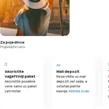
Za pojedince
Pogledajte cenu
Iskoristite
Mali depozit
najjeftiniji paket
Rezervišite uz mali
Iskoristite posebne
depozit već sada, a
cene samo uz paket
ostatak platite
Let+Hotel
kasnije.
Kliknite ovde