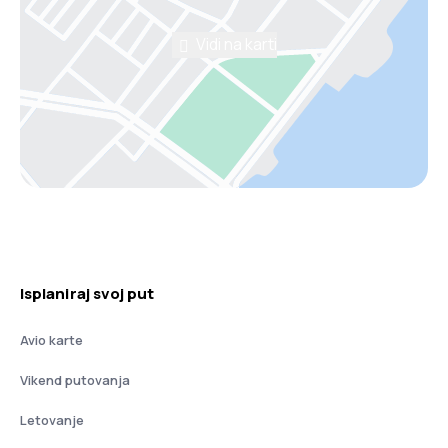
Vidi na karti
Isplaniraj svoj put
Avio karte
Vikend putovanja
Letovanje