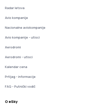
Radar letova
Avio kompanije
Nacionalne aviokompanije
Avio kompanije - utisci
Aerodromi
Aerodromi - utisci
Kalendar cena
Prtljag - informacije
FAQ - Putnički vodič
O eSky