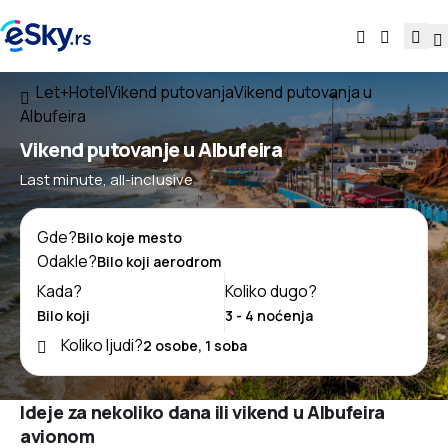
Let+Hotel
Vikend putovanja
Vikend putovanja u
Albufeira
Vikend putovanje u Albufeira
Last minute, all-inclusive
Gde?
Odakle?
Kada?
Koliko dugo?
Koliko ljudi?
Ideje za nekoliko dana ili vikend u Albufeira
avionom