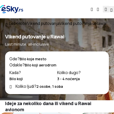
Let+Hotel
Vikend putovanja
Vikend putovanja u Rawai
Vikend putovanje u Rawai
Last minute, all-inclusive
Gde?
Odakle?
Kada?
Koliko dugo?
Koliko ljudi?
Ideje za nekoliko dana ili vikend u Rawai
avionom