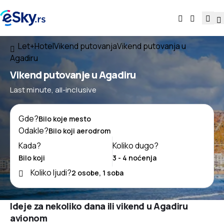
Let+Hotel
Vikend putovanja
Vikend putovanja u
Agadiru
Vikend putovanje u Agadiru
Last minute, all-inclusive
Gde?
Odakle?
Kada?
Koliko dugo?
Koliko ljudi?
Ideje za nekoliko dana ili vikend u Agadiru
avionom