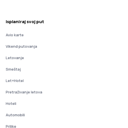
Isplaniraj svoj put
Avio karte
Vikend putovanja
Letovanje
Smeštaj
Let+Hotel
Pretraživanje letova
Hoteli
Automobili
Prilike