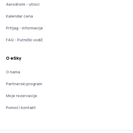
Aerodromi - utisci
Kalendar cena
Prtljag - informacije
FAQ - Putnički vodič
O eSky
O nama
Partnerski program
Moje rezervacije
Pomoć i kontakt