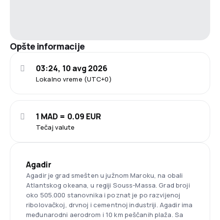
Opšte informacije
03:24, 10 avg 2026
Lokalno vreme (UTC+0)
1 MAD = 0.09 EUR
Tečaj valute
Agadir
Agadir je grad smešten u južnom Maroku, na obali
Atlantskog okeana, u regiji Souss-Massa. Grad broji
oko 505.000 stanovnika i poznat je po razvijenoj
ribolovačkoj, drvnoj i cementnoj industriji. Agadir ima
međunarodni aerodrom i 10 km peščanih plaža. Sa