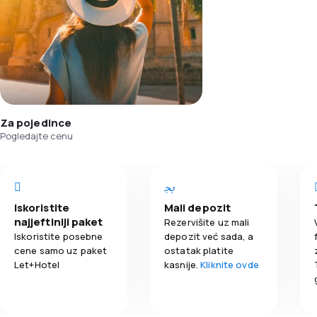
Za pojedince
Pogledajte cenu
Iskoristite
Mali depozit
najjeftiniji paket
Rezervišite uz mali
Iskoristite posebne
depozit već sada, a
cene samo uz paket
ostatak platite
Let+Hotel
kasnije.
Kliknite ovde