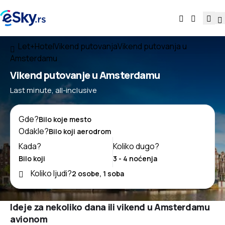
Let+Hotel
Vikend putovanja
Vikend putovanja u
Amsterdamu
Vikend putovanje u Amsterdamu
Last minute, all-inclusive
Gde?
Odakle?
Kada?
Koliko dugo?
Koliko ljudi?
Ideje za nekoliko dana ili vikend u Amsterdamu
avionom