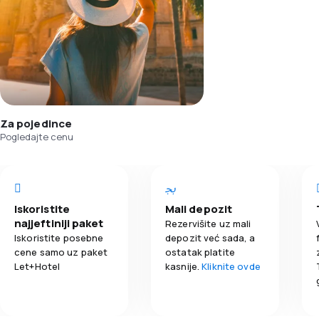
Za pojedince
Pogledajte cenu
Iskoristite
Mali depozit
najjeftiniji paket
Rezervišite uz mali
Iskoristite posebne
depozit već sada, a
cene samo uz paket
ostatak platite
Let+Hotel
kasnije.
Kliknite ovde