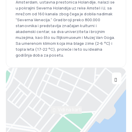
Amsterdam, ustavna prestonica Holandije, nalazi se
u pokrajini Severna Holandija uz reke Amstel i IJ, sa
mrežom od 160 kanala zbog čega je dobila nadimak
"Severna Venecija." Grad broji preko 800.000
stanovnika i predstavlja značajan kulturni i
akademski centar, sa dva univerziteta i brojnim
muzejima, kao što su Rijksmuseum i Muzej Van Goga.
Sa umerenom klimom koja ima blage zime (2-6 °C) i
topla leta (17-22 °C), proleće i leto su idealna
godišnja doba za posetu.
Vidi na karti