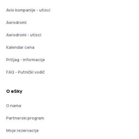
Avio kompanije - utisci
Aerodromi
Aerodromi - utisci
Kalendar cena
Prtljag - informacije
FAQ - Putnički vodič
O eSky
O nama
Partnerski program
Moje rezervacije