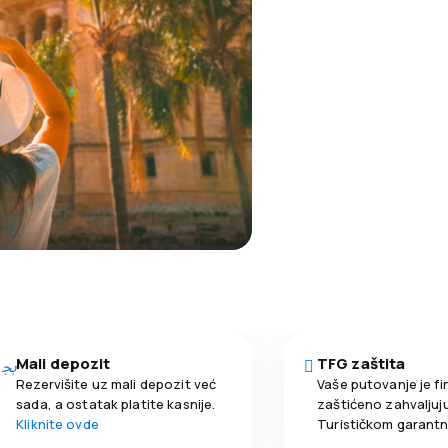
Mali depozit
TFG zaštita
Rezervišite uz mali depozit već
Vaše putovanje je fi
sada, a ostatak platite kasnije.
zaštićeno zahvaljuju
Kliknite ovde
Turističkom garant