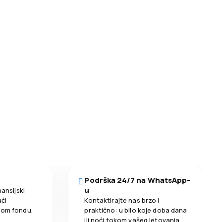
Podrška 24/7 na WhatsApp-
u
nansijski
ći
Kontaktirajte nas brzo i
nom fondu.
praktično: u bilo koje doba dana
ili noći tokom vašeg letovanja.