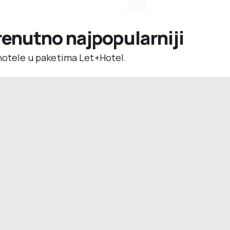
trenutno najpopularniji
 hotele u paketima Let+Hotel.