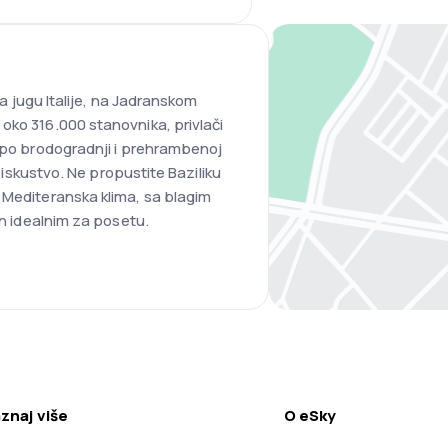
 na jugu Italije, na Jadranskom
oko 316.000 stanovnika, privlači
t po brodogradnji i prehrambenoj
o iskustvo. Ne propustite Baziliku
 Mediteranska klima, sa blagim
en idealnim za posetu.
znaj više
O eSky