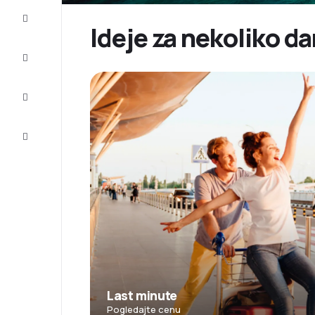
Prilike
Ideje za nekoliko da
Dovršite
putovanje
Inspiracija
i saveti
Korisnička
služba
Last minute
Pogledajte cenu