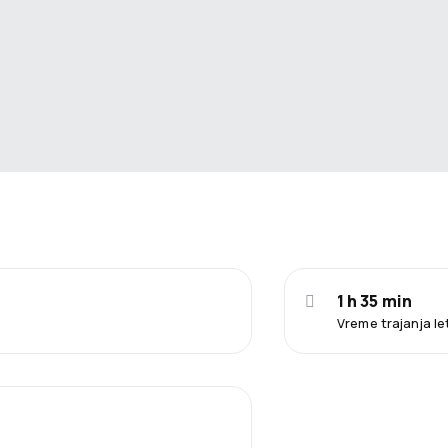
1 h 35 min
Vreme trajanja l