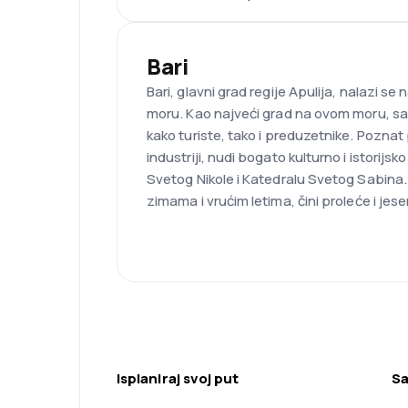
Bari
Bari, glavni grad regije Apulija, nalazi se
moru. Kao najveći grad na ovom moru, sa 
kako turiste, tako i preduzetnike. Pozna
industriji, nudi bogato kulturno i istorijsk
Svetog Nikole i Katedralu Svetog Sabina.
zimama i vrućim letima, čini proleće i jes
Isplaniraj svoj put
Sa