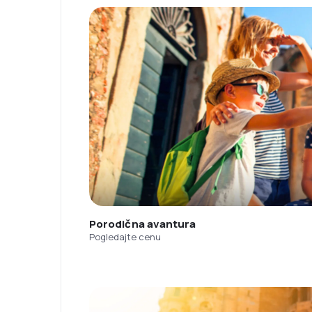
Porodična avantura
Pogledajte cenu