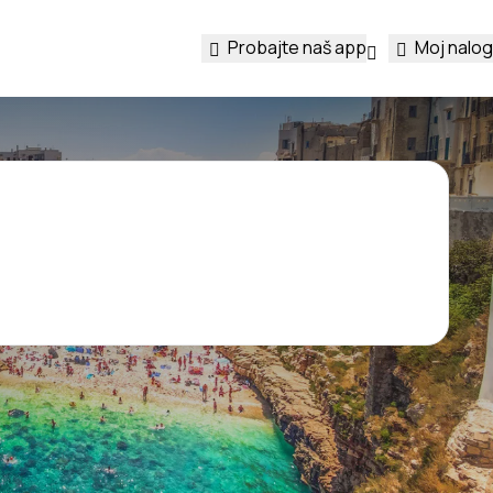
Probajte naš app
Moj nalog