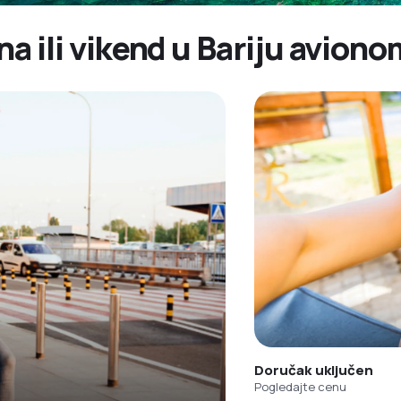
na ili vikend u Bariju aviono
Doručak uključen
Pogledajte cenu