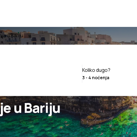
ja u Bariju
Koliko dugo?
e u Bariju