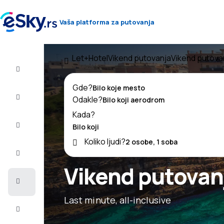
Vaša platforma za putovanja
Let+Hotel
Vikend putovanja
Vikend putovan
Let+Hotel
Gde?
Avio
Odakle?
karte
Kada?
Letovanje
Koliko ljudi?
Last
minute
Vikend putovanj
Vikend
putovanja
Last minute, all-inclusive
Smeštaj