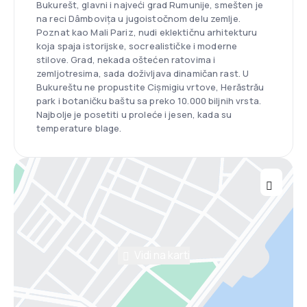
Bukurešt, glavni i najveći grad Rumunije, smešten je
na reci Dâmbovița u jugoistočnom delu zemlje.
Poznat kao Mali Pariz, nudi eklektičnu arhitekturu
koja spaja istorijske, socrealističke i moderne
stilove. Grad, nekada oštećen ratovima i
zemljotresima, sada doživljava dinamičan rast. U
Bukureštu ne propustite Cișmigiu vrtove, Herăstrău
park i botaničku baštu sa preko 10.000 biljnih vrsta.
Najbolje je posetiti u proleće i jesen, kada su
temperature blage.
Vidi na karti