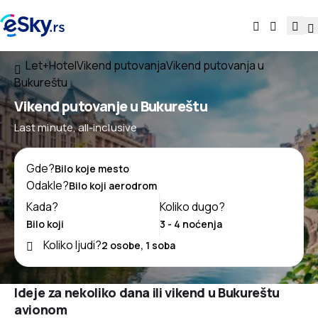
Let+Hotel
Vikend putovanja
Vikend putovanja u
Bukureštu
Vikend putovanje u Bukureštu
Last minute, all-inclusive
Gde?
Odakle?
Kada?
Koliko dugo?
Koliko ljudi?
Ideje za nekoliko dana ili vikend u Bukureštu
avionom