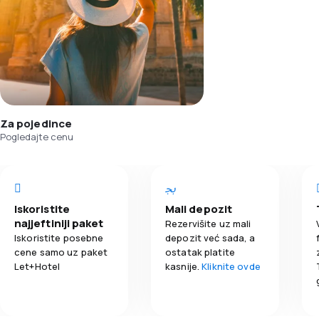
Za pojedince
Pogledajte cenu
Iskoristite
Mali depozit
najjeftiniji paket
Rezervišite uz mali
Iskoristite posebne
depozit već sada, a
cene samo uz paket
ostatak platite
Let+Hotel
kasnije.
Kliknite ovde