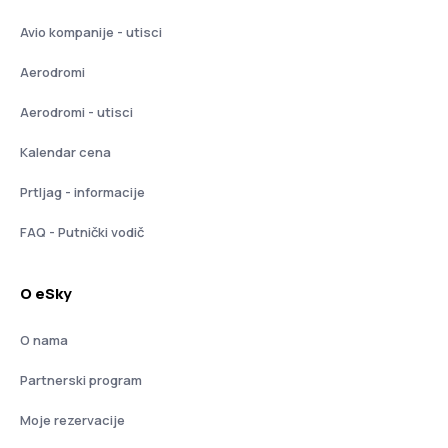
Avio kompanije - utisci
Aerodromi
Aerodromi - utisci
Kalendar cena
Prtljag - informacije
FAQ - Putnički vodič
O eSky
O nama
Partnerski program
Moje rezervacije