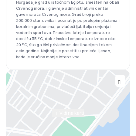
Hurgada je grad u istočnom Egiptu, smešten na obali
Crvenog mora, i glavni je administrativni centar
guvernorata Crvenog mora. Grad broji preko
200.000 stanovnika i poznat je po prelepim plažama i
koralnim grebenima, privlačeći ljubitelje ronjenja i
vodenih sportova. Prosečne letnje temperature
dostižu 35 °C, dok zimske temperature iznose oko
20 °C, što ga čini privlačnom destinacijom tokom
cele godine. Najbolje je posetiti u proleće i jesen,
kada je vrućina manje intenzivna.
Vidi na karti