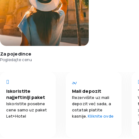
Za pojedince
Pogledajte cenu
Iskoristite
Mali depozit
najjeftiniji paket
Rezervišite uz mali
Iskoristite posebne
depozit već sada, a
cene samo uz paket
ostatak platite
Let+Hotel
kasnije.
Kliknite ovde