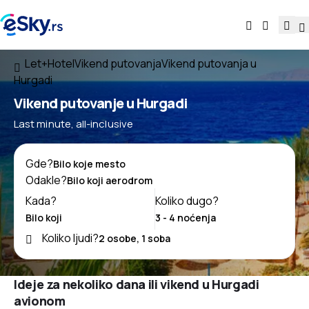
Let+Hotel
Vikend putovanja
Vikend putovanja u
Hurgadi
Vikend putovanje u Hurgadi
Last minute, all-inclusive
Gde?
Odakle?
Kada?
Koliko dugo?
Koliko ljudi?
Ideje za nekoliko dana ili vikend u Hurgadi
avionom