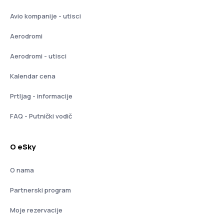
Avio kompanije - utisci
Aerodromi
Aerodromi - utisci
Kalendar cena
Prtljag - informacije
FAQ - Putnički vodič
O eSky
O nama
Partnerski program
Moje rezervacije