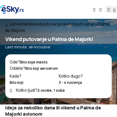
Let+Hotel
Vikend putovanja
Vikend putovanja u Palma
de Majorki
Vikend putovanje u Palma de Majorki
Last minute, all-inclusive
Gde?
Odakle?
Kada?
Koliko dugo?
Koliko ljudi?
Ideje za nekoliko dana ili vikend u Palma de
Majorki avionom