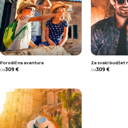
Porodična avantura
Za svaki budžet
309 €
309 €
Od
Od