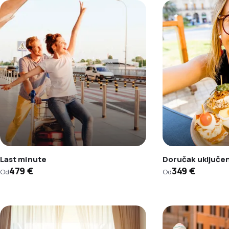
Last minute
Doručak uključe
479 €
349 €
Od
Od