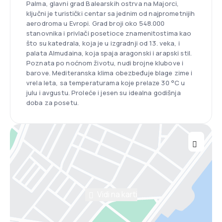
Palma, glavni grad Balearskih ostrva na Majorci,
ključni je turistički centar sa jednim od najprometnijih
aerodroma u Evropi. Grad broji oko 548.000
stanovnika i privlači posetioce znamenitostima kao
što su katedrala, koja je u izgradnji od 13. veka, i
palata Almudaina, koja spaja aragonski i arapski stil.
Poznata po noćnom životu, nudi brojne klubove i
barove. Mediteranska klima obezbeđuje blage zime i
vrela leta, sa temperaturama koje prelaze 30 °C u
julu i avgustu. Proleće i jesen su idealna godišnja
doba za posetu.
Vidi na karti