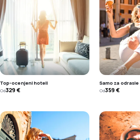
Top-ocenjeni hoteli
Samo za odrasle
329 €
359 €
Od
Od