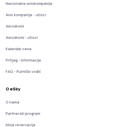
Nacionalne aviokompanije
Avio kompanije - utisci
Aerodromi
Aerodromi - utisci
Kalendar cena
Prtljag - informacije
FAQ - Putnički vodič
O eSky
O nama
Partnerski program
Moje rezervacije