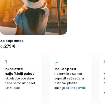
Za pojedince
279 €
Od
Iskoristite
Mali depozit
najjeftiniji paket
Rezervišite uz mali
Iskoristite posebne
depozit već sada, a
cene samo uz paket
ostatak platite
Let+Hotel
kasnije.
Kliknite ovde