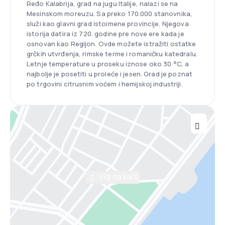
Ređo Kalabrija, grad na jugu Italije, nalazi se na
Mesinskom moreuzu. Sa preko 170.000 stanovnika,
služi kao glavni grad istoimene provincije. Njegova
istorija datira iz 720. godine pre nove ere kada je
osnovan kao Regijon. Ovde možete istražiti ostatke
grčkih utvrđenja, rimske terme i romaničku katedralu.
Letnje temperature u proseku iznose oko 30 °C, a
najbolje je posetiti u proleće i jesen. Grad je poznat
po trgovini citrusnim voćem i hemijskoj industriji.
Vidi na karti