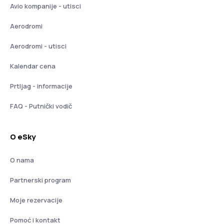
Avio kompanije - utisci
Aerodromi
Aerodromi - utisci
Kalendar cena
Prtljag - informacije
FAQ - Putnički vodič
O eSky
O nama
Partnerski program
Moje rezervacije
Pomoć i kontakt