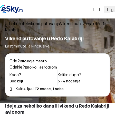
Let+Hotel
Vikend putovanja
Vikend putovanja u Ređo
Kalabriji
Vikend putovanje u Ređo Kalabriji
Last minute, all-inclusive
Gde?
Odakle?
Kada?
Koliko dugo?
Koliko ljudi?
Ideje za nekoliko dana ili vikend u Ređo Kalabriji
avionom