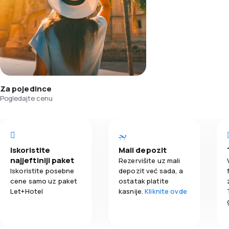
Za pojedince
Pogledajte cenu
Iskoristite
Mali depozit
najjeftiniji paket
Rezervišite uz mali
Iskoristite posebne
depozit već sada, a
cene samo uz paket
ostatak platite
Let+Hotel
kasnije.
Kliknite ovde