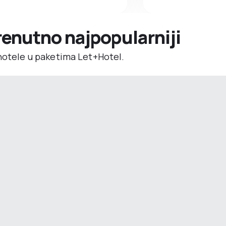
trenutno najpopularniji
 hotele u paketima Let+Hotel.