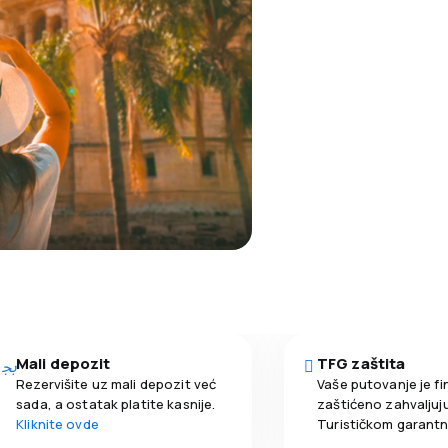
Mali depozit
TFG zaštita
Rezervišite uz mali depozit već
Vaše putovanje je fi
sada, a ostatak platite kasnije.
zaštićeno zahvaljuju
Kliknite ovde
Turističkom garant