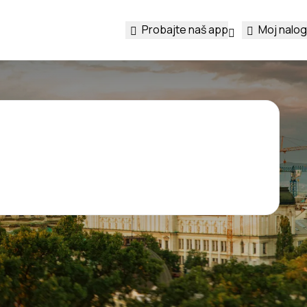
Probajte naš app
Moj nalog