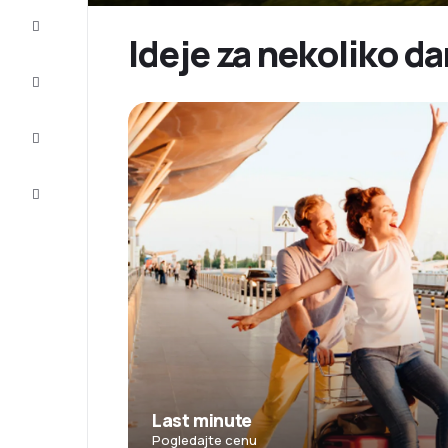
Prilike
Ideje za nekoliko da
Dovršite
putovanje
Inspiracija
i saveti
Korisnička
služba
Last minute
Pogledajte cenu