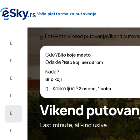
Vaša platforma za putovanja
Let+Hotel
Vikend putovanja
Vikend putovan
Let+Hotel
Gde?
Avio
Odakle?
karte
Kada?
Letovanje
Koliko ljudi?
Last
minute
Vikend putovanj
Vikend
putovanja
Last minute, all-inclusive
Smeštaj