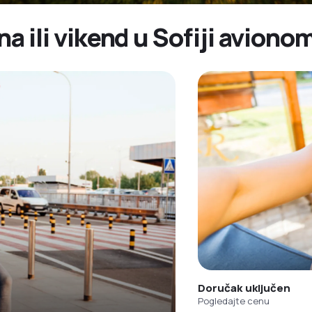
na ili vikend u Sofiji aviono
Doručak uključen
Pogledajte cenu