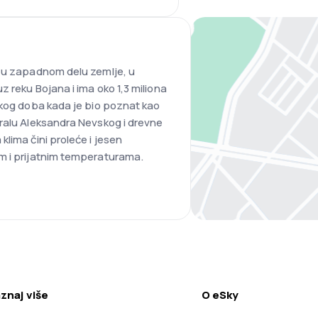
a u zapadnom delu zemlje, u
z reku Bojana i ima oko 1,3 miliona
čkog doba kada je bio poznat kao
ralu Aleksandra Nevskog i drevne
lima čini proleće i jesen
m i prijatnim temperaturama.
znaj više
O eSky