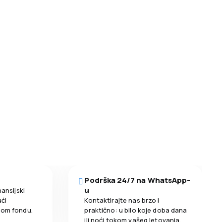
Podrška 24/7 na WhatsApp-
u
nansijski
ći
Kontaktirajte nas brzo i
nom fondu.
praktično: u bilo koje doba dana
ili noći tokom vašeg letovanja.