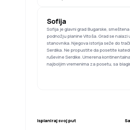
Sofija
Sofija je glavni grad Bugarske, smešten
podnožju planine Vitoša. Grad se nalazi u
stanovnika. Njegova istorija seže do tra
Serdika. Ne propustite da posetite kated
ruševine Serdike. Umerena kontinentalna k
najboljim vremenima za posetu, sa blagi
Isplaniraj svoj put
Sa