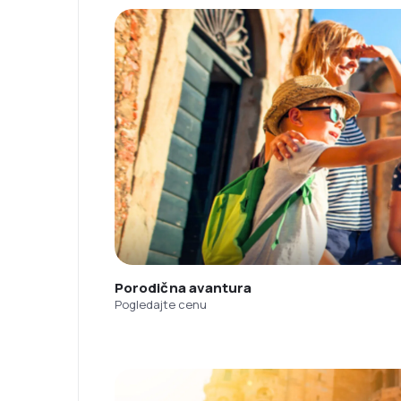
Porodična avantura
Pogledajte cenu