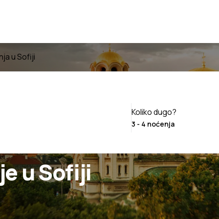
ja u Sofiji
Koliko dugo?
e u Sofiji