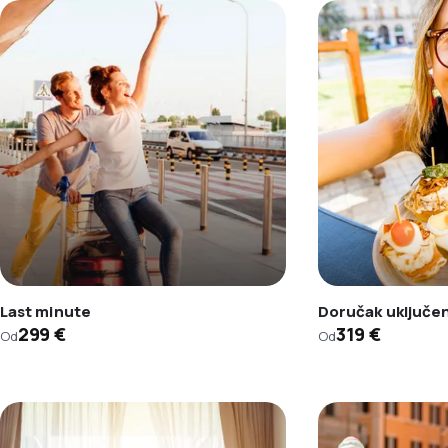
Last minute
Doručak uključe
299 €
319 €
Od
Od