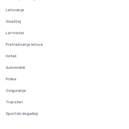
Letovanje
Smeštaj
Let+Hotel
Pretraživanje letova
Hoteli
Automobili
Prilike
Osiguranje
Transferi
Sportski događaji