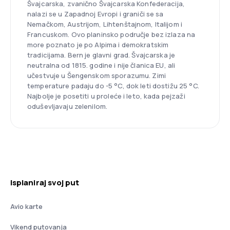
Švajcarska, zvanično Švajcarska Konfederacija,
nalazi se u Zapadnoj Evropi i graniči se sa
Nemačkom, Austrijom, Lihtenštajnom, Italijom i
Francuskom. Ovo planinsko područje bez izlaza na
more poznato je po Alpima i demokratskim
tradicijama. Bern je glavni grad. Švajcarska je
neutralna od 1815. godine i nije članica EU, ali
učestvuje u Šengenskom sporazumu. Zimi
temperature padaju do -5 °C, dok leti dostižu 25 °C.
Najbolje je posetiti u proleće i leto, kada pejzaži
oduševljavaju zelenilom.
Isplaniraj svoj put
Avio karte
Vikend putovanja