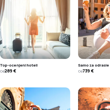
Top-ocenjeni hoteli
Samo za odrasle
289 €
739 €
Od
Od