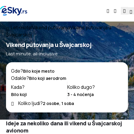
Let+Hotel
Vikend putovanja
Vikend putovanja u
Švajcarskoj
Vikend putovanja u Švajcarskoj
Last minute, all-inclusive
Gde?
Odakle?
Kada?
Koliko dugo?
Koliko ljudi?
Ideje za nekoliko dana ili vikend u Švajcarskoj
avionom