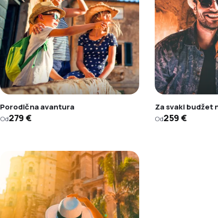
Porodična avantura
Za svaki budžet
279 €
259 €
Od
Od