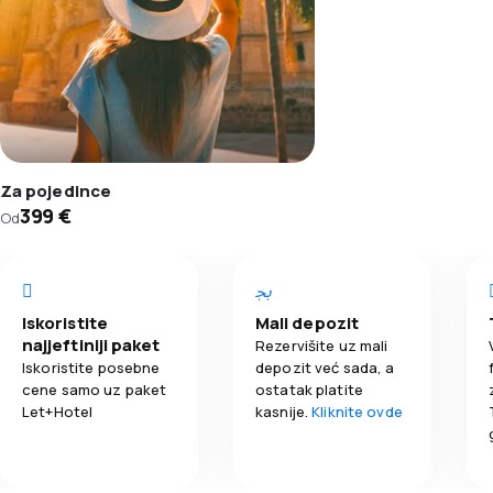
Za pojedince
399 €
Od
Iskoristite
Mali depozit
najjeftiniji paket
Rezervišite uz mali
Iskoristite posebne
depozit već sada, a
cene samo uz paket
ostatak platite
Let+Hotel
kasnije.
Kliknite ovde