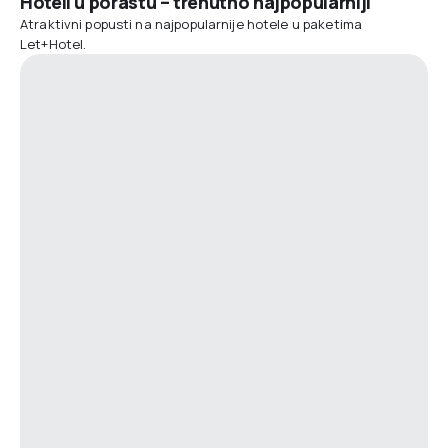
Hoteli u porastu – trenutno najpopularniji
Atraktivni popusti na najpopularnije hotele u paketima
Let+Hotel.