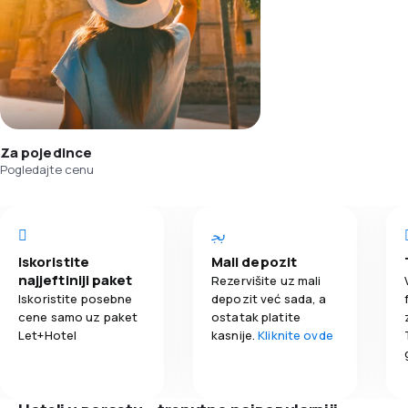
Za pojedince
Pogledajte cenu
Iskoristite
Mali depozit
najjeftiniji paket
Rezervišite uz mali
Iskoristite posebne
depozit već sada, a
cene samo uz paket
ostatak platite
Let+Hotel
kasnije.
Kliknite ovde