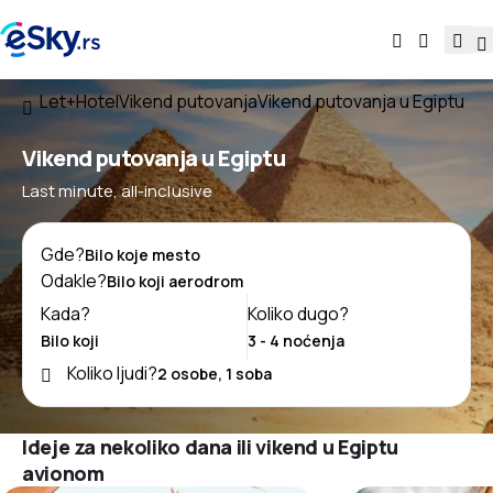
Let+Hotel
Vikend putovanja
Vikend putovanja u Egiptu
Vikend putovanja u Egiptu
Last minute, all-inclusive
Gde?
Odakle?
Kada?
Koliko dugo?
Koliko ljudi?
Ideje za nekoliko dana ili vikend u Egiptu
avionom