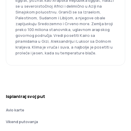
Egipat, poznat kao Arapska Republika Egipat, nalazi
se u severoistočnoj Africi i delimično u Aziji na
Sinajskom poluostrvu. Graniči se sa Izraelom,
Palestinom, Sudanom i Libijom, a njegove obale
zapljuskuju Sredozemno i Crveno more. Zemlja broji
preko 100 miliona stanovnika, uglavnom arapskog
govornog područja. Vredi posetiti Kairo sa
piramidama u Gizi, Aleksandriju i Luksor sa Dolinom
kraljeva. Klima je vruća i suva, a najbolje je posetiti u
proleće i jesen, kada su temperature blaže.
Isplaniraj svoj put
Avio karte
Vikend putovanja