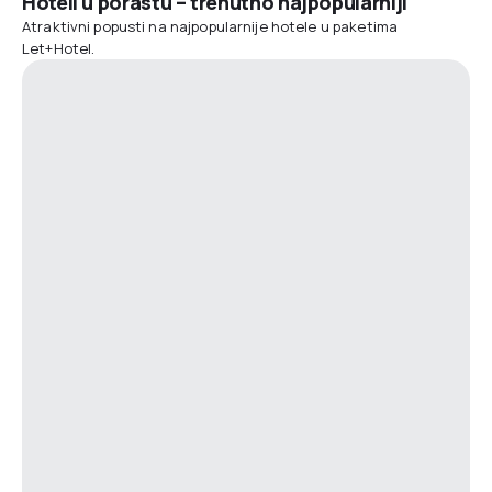
Hoteli u porastu – trenutno najpopularniji
Atraktivni popusti na najpopularnije hotele u paketima
Let+Hotel.