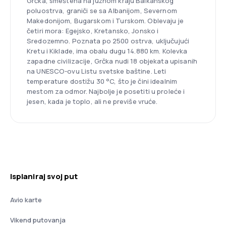
Grčka, smeštena na južnom kraju Balkanskog
poluostrva, graniči se sa Albanijom, Severnom
Makedonijom, Bugarskom i Turskom. Oblevaju je
četiri mora: Egejsko, Kretansko, Jonsko i
Sredozemno. Poznata po 2500 ostrva, uključujući
Kretu i Kiklade, ima obalu dugu 14.880 km. Kolevka
zapadne civilizacije, Grčka nudi 18 objekata upisanih
na UNESCO-ovu Listu svetske baštine. Leti
temperature dostižu 30 °C, što je čini idealnim
mestom za odmor. Najbolje je posetiti u proleće i
jesen, kada je toplo, ali ne previše vruće.
Isplaniraj svoj put
Avio karte
Vikend putovanja