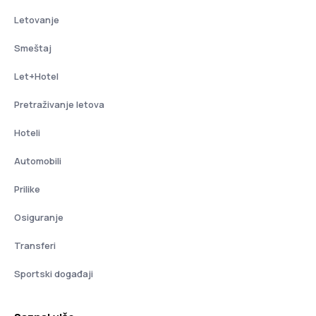
Letovanje
Smeštaj
Let+Hotel
Pretraživanje letova
Hoteli
Automobili
Prilike
Osiguranje
Transferi
Sportski događaji