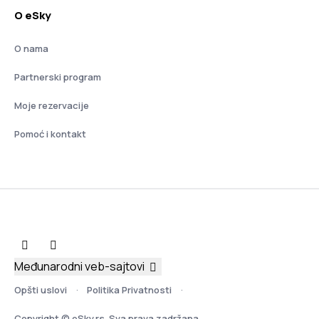
O eSky
O nama
Partnerski program
Moje rezervacije
Pomoć i kontakt
Međunarodni veb-sajtovi
Opšti uslovi
Politika Privatnosti
Copyright © eSky.rs. Sva prava zadržana.