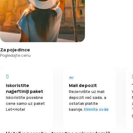
Za pojedince
Pogledajte cenu
Iskoristite
Mali depozit
najjeftiniji paket
Rezervišite uz mali
Iskoristite posebne
depozit već sada, a
cene samo uz paket
ostatak platite
Let+Hotel
kasnije.
Kliknite ovde