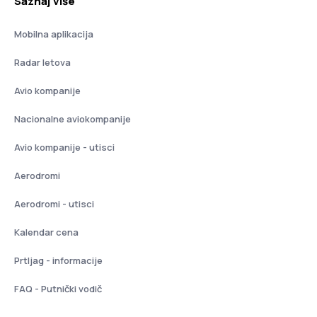
Saznaj više
Mobilna aplikacija
Radar letova
Avio kompanije
Nacionalne aviokompanije
Avio kompanije - utisci
Aerodromi
Aerodromi - utisci
Kalendar cena
Prtljag - informacije
FAQ - Putnički vodič