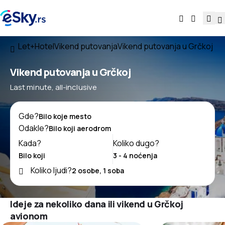
Let+Hotel
Vikend putovanja
Vikend putovanja u Grčkoj
Vikend putovanja u Grčkoj
Last minute, all-inclusive
Gde?
Odakle?
Kada?
Koliko dugo?
Koliko ljudi?
Ideje za nekoliko dana ili vikend u Grčkoj
avionom