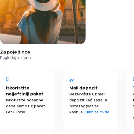
Za pojedince
Pogledajte cenu
Iskoristite
Mali depozit
najjeftiniji paket
Rezervišite uz mali
Iskoristite posebne
depozit već sada, a
cene samo uz paket
ostatak platite
Let+Hotel
kasnije.
Kliknite ovde