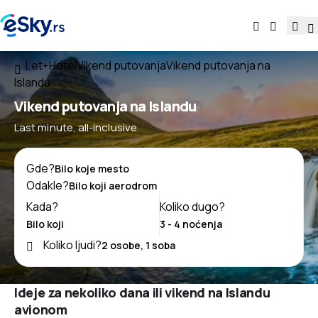
Let+Hotel
Vikend putovanja
Vikend putovanja na
Islandu
Vikend putovanja na Islandu
Last minute, all-inclusive
Gde?
Odakle?
Kada?
Koliko dugo?
Koliko ljudi?
Ideje za nekoliko dana ili vikend na Islandu
avionom