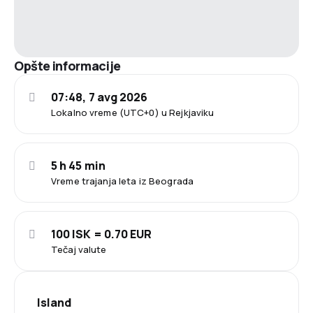
Opšte informacije
07:48, 7 avg 2026
Lokalno vreme (UTC+0) u Rejkjaviku
5 h 45 min
Vreme trajanja leta iz Beograda
100 ISK = 0.70 EUR
Tečaj valute
Island