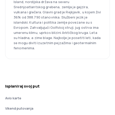
Island, nordijska država na severu
Srednjoatlantskog grebena, zemlja je gejzira,
vulkana i glečera. Glavni grad je Rejkjavik, u kojem živi
36% od 388.790 stanovnika. Službeni jezik je
islandski. Kultura i politika zemlje povezane su s
Evropom. Zahvaljujući Golfskoj struji, jug ostrva ima
umerenu klimu, uprkos blizini Arktičkog kruga. Leta
su hladna, a zime blage. Najbolje je posetiti leti, kada
se mogu diviti izuzetnim pejzažima i geotermalnim
fenomenima.
Isplaniraj svoj put
Avio karte
Vikend putovanja