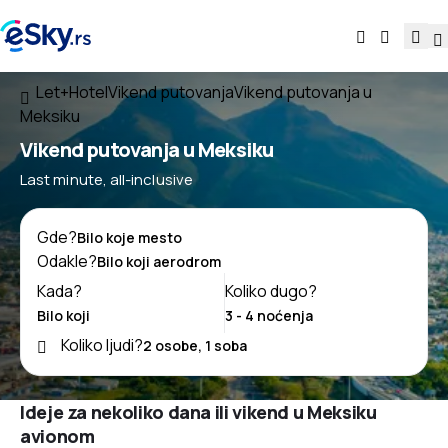
Let+Hotel
Vikend putovanja
Vikend putovanja u
Meksiku
Vikend putovanja u Meksiku
Last minute, all-inclusive
Gde?
Odakle?
Kada?
Koliko dugo?
Koliko ljudi?
Ideje za nekoliko dana ili vikend u Meksiku
avionom