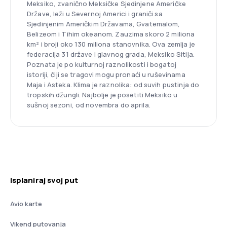
Meksiko, zvanično Meksičke Sjedinjene Američke
Države, leži u Severnoj Americi i graniči sa
Sjedinjenim Američkim Državama, Gvatemalom,
Belizeom i Tihim okeanom. Zauzima skoro 2 miliona
km² i broji oko 130 miliona stanovnika. Ova zemlja je
federacija 31 države i glavnog grada, Meksiko Sitija.
Poznata je po kulturnoj raznolikosti i bogatoj
istoriji, čiji se tragovi mogu pronaći u ruševinama
Maja i Asteka. Klima je raznolika: od suvih pustinja do
tropskih džungli. Najbolje je posetiti Meksiko u
sušnoj sezoni, od novembra do aprila.
Isplaniraj svoj put
Avio karte
Vikend putovanja