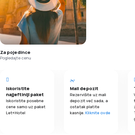
Za pojedince
Pogledajte cenu
Iskoristite
Mali depozit
najjeftiniji paket
Rezervišite uz mali
Iskoristite posebne
depozit već sada, a
cene samo uz paket
ostatak platite
Let+Hotel
kasnije.
Kliknite ovde