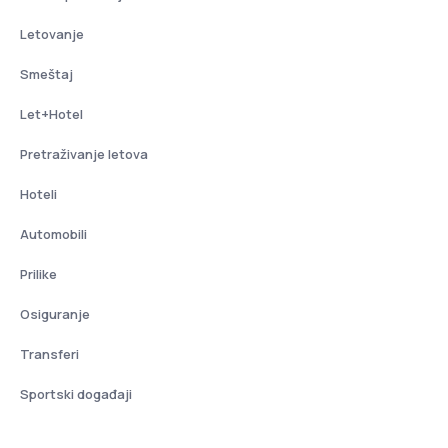
Letovanje
Smeštaj
Let+Hotel
Pretraživanje letova
Hoteli
Automobili
Prilike
Osiguranje
Transferi
Sportski događaji