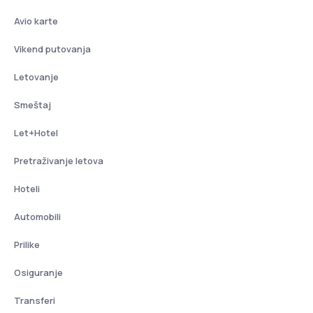
Avio karte
Vikend putovanja
Letovanje
Smeštaj
Let+Hotel
Pretraživanje letova
Hoteli
Automobili
Prilike
Osiguranje
Transferi