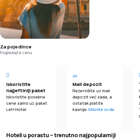
Za pojedince
Pogledajte cenu
Iskoristite
Mali depozit
najjeftiniji paket
Rezervišite uz mali
Iskoristite posebne
depozit već sada, a
cene samo uz paket
ostatak platite
Let+Hotel
kasnije.
Kliknite ovde
Hoteli u porastu – trenutno najpopularniji