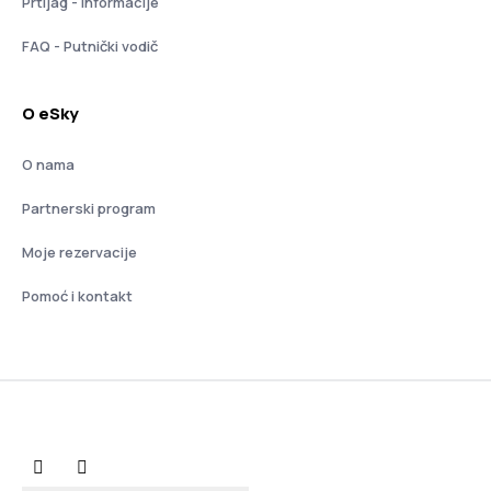
Prtljag - informacije
FAQ - Putnički vodič
O eSky
O nama
Partnerski program
Moje rezervacije
Pomoć i kontakt