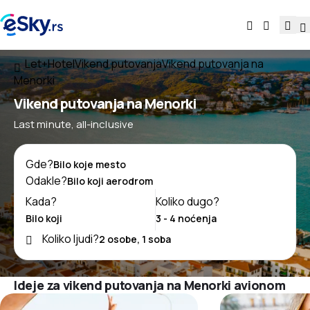
Let+Hotel
Vikend putovanja
Vikend putovanja na
Menorki
Vikend putovanja na Menorki
Last minute, all-inclusive
Gde?
Odakle?
Kada?
Koliko dugo?
Koliko ljudi?
Ideje za vikend putovanja na Menorki avionom