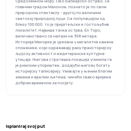
Средоземном мору. Ово Балеарско острво, са
главним градом Махоном, познато је по свом
природном спектаклу - другој по величини
светској природној луци. Са популацијом од
близу 100.000, то је пријатељски и гостољубив
локалитет. Највиша тачка острва, Ел Торо,
величанствено се налази на 358 метара.
Историја Менорке је урезана у мегалитне камене
споменике, који одражавају рану праисторијску
људску активност и медитеранске културне
утицаје. Његова стратешка локација учинила га
је римским упориштем, додајући његову богату
историјску таписерију. Уживајте у њеним благим
зимама и врелим љетима, чинећи свако вријеме
добрим временом за посјету.
Isplaniraj svoj put