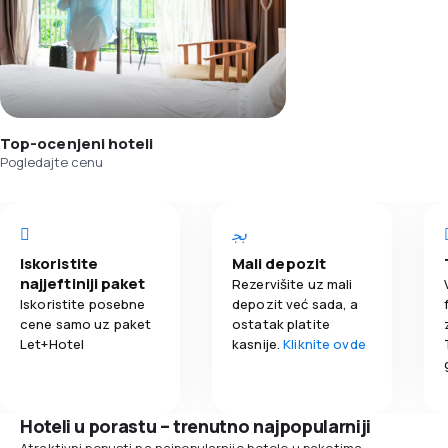
Top-ocenjeni hoteli
Pogledajte cenu
Iskoristite
Mali depozit
najjeftiniji paket
Rezervišite uz mali
Iskoristite posebne
depozit već sada, a
cene samo uz paket
ostatak platite
Let+Hotel
kasnije.
Kliknite ovde
Hoteli u porastu – trenutno najpopularniji
Atraktivni popusti na najpopularnije hotele u paketima