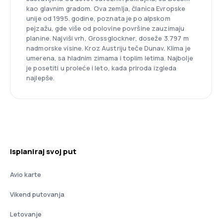
kao glavnim gradom. Ova zemlja, članica Evropske
unije od 1995. godine, poznata je po alpskom
pejzažu, gde više od polovine površine zauzimaju
planine. Najviši vrh, Grossglockner, doseže 3.797 m
nadmorske visine. Kroz Austriju teče Dunav. Klima je
umerena, sa hladnim zimama i toplim letima. Najbolje
je posetiti u proleće i leto, kada priroda izgleda
najlepše.
Isplaniraj svoj put
Avio karte
Vikend putovanja
Letovanje