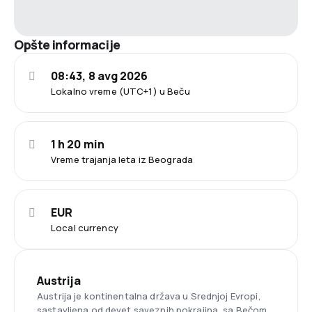
Opšte informacije
08:43, 8 avg 2026
Lokalno vreme (UTC+1) u Beču
1 h 20 min
Vreme trajanja leta iz Beograda
EUR
Local currency
Austrija
Austrija je kontinentalna država u Srednjoj Evropi,
sastavljena od devet saveznih pokrajina, sa Bečom