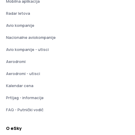
Mobilna aplikacija
Radar letova
Avio kompanije
Nacionalne aviokompanije
Avio kompanije - utisci
Aerodromi
Aerodromi - utisci
Kalendar cena
Prtljag - informacije
FAQ - Putnički vodič
O eSky