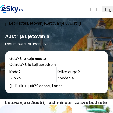
Let+Hotel
Letovanje
Letovanje u Austriji
Austrija Ljetovanja
Last minute, all-inclusive
Gde?
Odakle?
Kada?
Koliko dugo?
Koliko ljudi?
Letovanja u Austriji last minute i za sve budžete