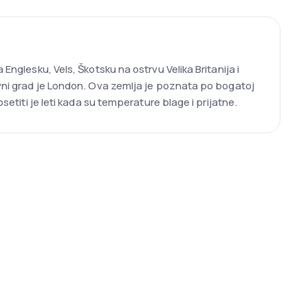
Englesku, Vels, Škotsku na ostrvu Velika Britanija i
avni grad je London. Ova zemlja je poznata po bogatoj
setiti je leti kada su temperature blage i prijatne.