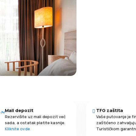
Mali depozit
TFG zaštita
Rezervišite uz mali depozit već
Vaše putovanje je fi
sada, a ostatak platite kasnije.
zaštićeno zahvaljuju
Kliknite ovde
Turističkom garant