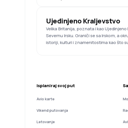
Ujedinjeno Kraljevstvo
Velika Britanija, poznata i kao Ujedinjeno
Severnu Irsku. Graniči se sa Irskom, a ok
istoriji, kulturi i znamenitostima kao što
Isplaniraj svoj put
Sa
Avio karte
Mo
Vikend putovanja
Ra
Letovanje
Av