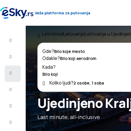
Vaša platforma za putovanja
Let+Hotel
Letovanje
Letovanje u Ujedinjen
Let+Hotel
Gde?
Avio
Odakle?
karte
Kada?
Letovanje
Koliko ljudi?
Last
minute
Ujedinjeno Kral
Vikend
putovanja
Last minute, all-inclusive
Smeštaj