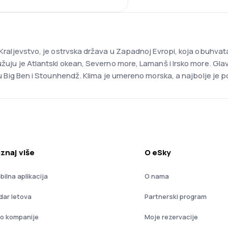
 Kraljevstvo, je ostrvska država u Zapadnoj Evropi, koja obuhvata 
ružuju je Atlantski okean, Severno more, Lamanš i Irsko more. Gl
 su Big Ben i Stounhendž. Klima je umereno morska, a najbolje je po
znaj više
O eSky
bilna aplikacija
O nama
dar letova
Partnerski program
io kompanije
Moje rezervacije