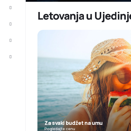
Prilike
Letovanja u Ujedinj
Dovršite
putovanje
Inspiracija
i saveti
Korisnička
služba
Za svaki budžet na umu
Pogledajte cenu