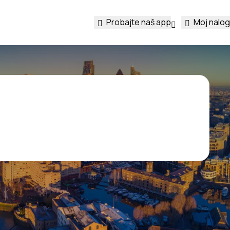
Probajte naš app
Moj nalog