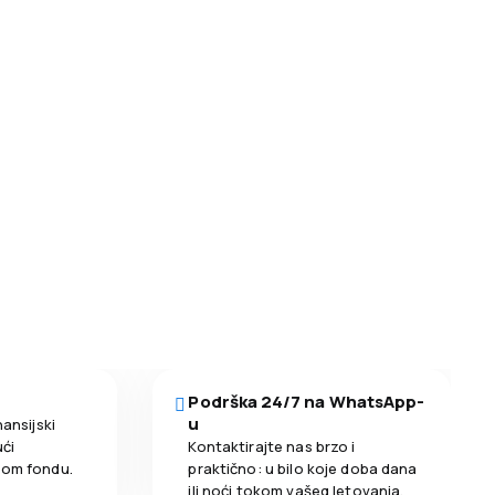
Podrška 24/7 na WhatsApp-
u
nansijski
ći
Kontaktirajte nas brzo i
nom fondu.
praktično: u bilo koje doba dana
ili noći tokom vašeg letovanja.