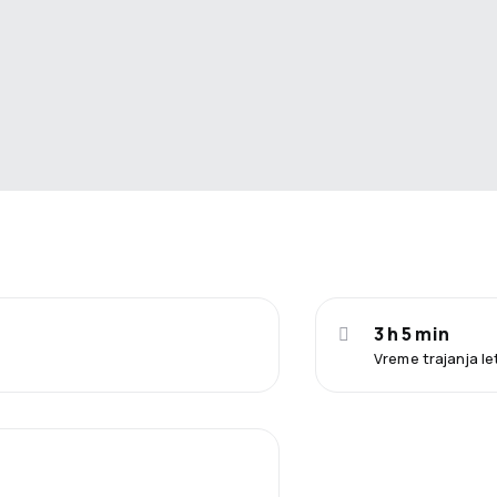
3 h 5 min
Vreme trajanja l