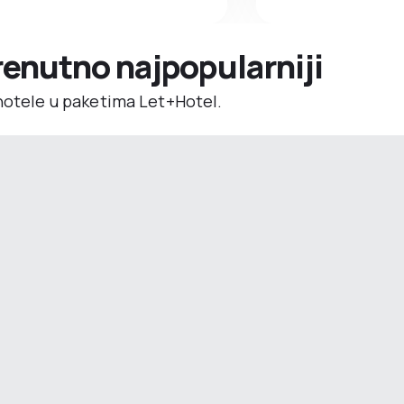
trenutno najpopularniji
 hotele u paketima Let+Hotel.