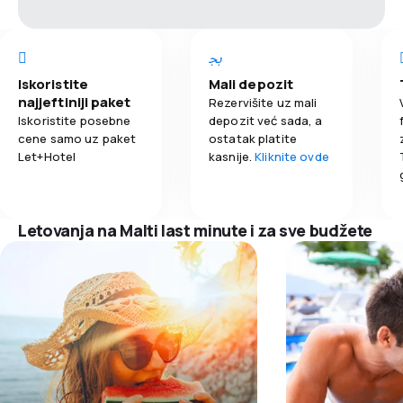
Iskoristite
Mali depozit
najjeftiniji paket
Rezervišite uz mali
Iskoristite posebne
depozit već sada, a
cene samo uz paket
ostatak platite
Let+Hotel
kasnije.
Kliknite ovde
Letovanja na Malti last minute i za sve budžete