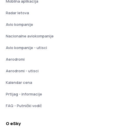
Mobilna aplikacija
Radar letova
Avio kompanije
Nacionalne aviokompanije
Avio kompanije - utisci
Aerodromi
Aerodromi - utisci
Kalendar cena
Prtljag - informacije
FAQ - Putnički vodič
O eSky