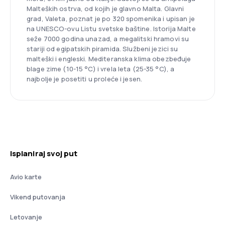
Malteških ostrva, od kojih je glavno Malta. Glavni
grad, Valeta, poznat je po 320 spomenika i upisan je
na UNESCO-ovu Listu svetske baštine. Istorija Malte
seže 7000 godina unazad, a megalitski hramovi su
stariji od egipatskih piramida. Službeni jezici su
malteški i engleski. Mediteranska klima obezbeđuje
blage zime (10-15 °C) i vrela leta (25-35 °C), a
najbolje je posetiti u proleće i jesen.
Isplaniraj svoj put
Avio karte
Vikend putovanja
Letovanje