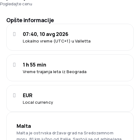
Pogledajte cenu
Opšte informacije
07:40, 10 avg 2026
Lokalno vreme (UTC+1) u Valletta
1 h 55 min
Vreme trajanja leta iz Beograda
EUR
Local currency
Malta
Malta je ostrvska država-grad na Sredozemnom
moru, 81 km južno od Italije. Sastoji se od arhipelaga