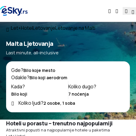
Let+Hotel
Letovanje
Letovanje na Malti
Malta Ljetovanja
Last minute, all-inclusive
Gde?
Odakle?
Kada?
Koliko dugo?
Koliko ljudi?
Hoteli u porastu – trenutno najpopularniji
Atraktivni popusti na najpopularnije hotele u paketima
Let+Hotel.