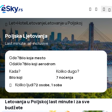
Let+Hotel
Letovanje
Letovanje u Poljskoj
Poljska Ljetovanja
Last minute, all-inclusive
Gde?
Odakle?
Kada?
Koliko dugo?
Koliko ljudi?
Letovanja u Poljskoj last minute i za sve
budžete