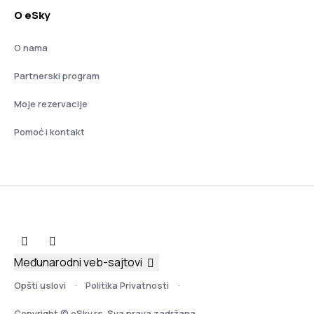
O eSky
O nama
Partnerski program
Moje rezervacije
Pomoć i kontakt
Međunarodni veb-sajtovi
Opšti uslovi
Politika Privatnosti
Copyright © eSky.rs. Sva prava zadržana.