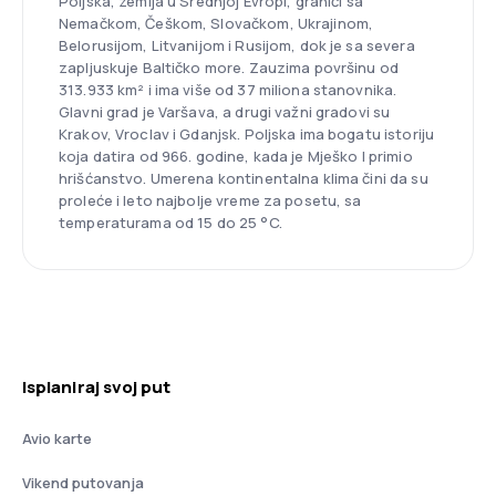
Poljska, zemlja u Srednjoj Evropi, graniči sa
Nemačkom, Češkom, Slovačkom, Ukrajinom,
Belorusijom, Litvanijom i Rusijom, dok je sa severa
zapljuskuje Baltičko more. Zauzima površinu od
313.933 km² i ima više od 37 miliona stanovnika.
Glavni grad je Varšava, a drugi važni gradovi su
Krakov, Vroclav i Gdanjsk. Poljska ima bogatu istoriju
koja datira od 966. godine, kada je Mješko I primio
hrišćanstvo. Umerena kontinentalna klima čini da su
proleće i leto najbolje vreme za posetu, sa
temperaturama od 15 do 25 °C.
Isplaniraj svoj put
Avio karte
Vikend putovanja