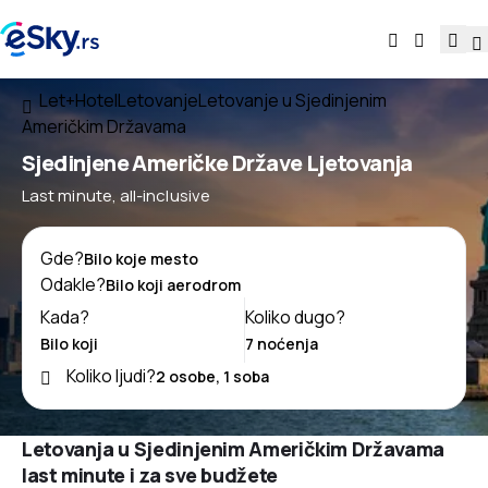
Let+Hotel
Letovanje
Letovanje u Sjedinjenim
Američkim Državama
Sjedinjene Američke Države Ljetovanja
Last minute, all-inclusive
Gde?
Odakle?
Kada?
Koliko dugo?
Koliko ljudi?
Letovanja u Sjedinjenim Američkim Državama
last minute i za sve budžete