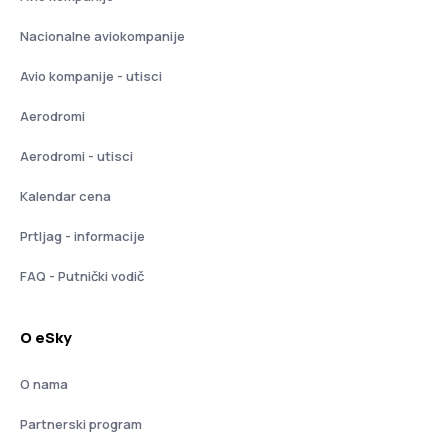
Nacionalne aviokompanije
Avio kompanije - utisci
Aerodromi
Aerodromi - utisci
Kalendar cena
Prtljag - informacije
FAQ - Putnički vodič
O eSky
O nama
Partnerski program