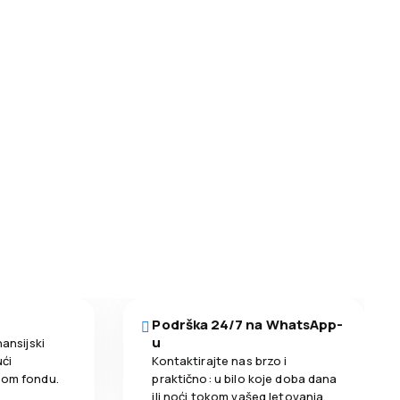
Podrška 24/7 na WhatsApp-
u
nansijski
ći
Kontaktirajte nas brzo i
nom fondu.
praktično: u bilo koje doba dana
ili noći tokom vašeg letovanja.