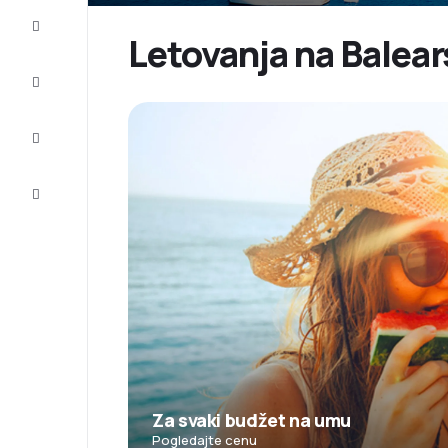
Prilike
Letovanja na Balear
Dovršite
putovanje
Inspiracija
i saveti
Korisnička
služba
Za svaki budžet na umu
Pogledajte cenu