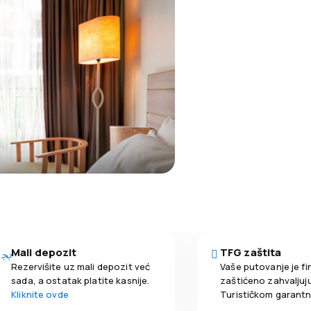
Mali depozit
TFG zaštita
Rezervišite uz mali depozit već
Vaše putovanje je fi
sada, a ostatak platite kasnije.
zaštićeno zahvaljuju
Kliknite ovde
Turističkom garant