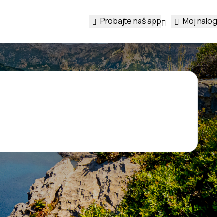
Probajte naš app
Moj nalog