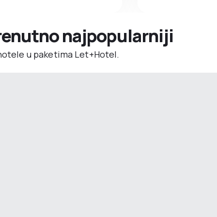
trenutno najpopularniji
 hotele u paketima Let+Hotel.