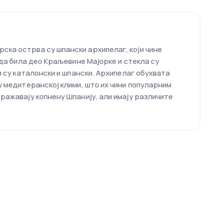
ска острва су шпански архипелаг, који чине
ада била део Краљевине Мајорке и стекла су
и су каталонски и шпански. Архипелаг обухвата
у медитеранској клими, што их чини популарним
ражавају копнену Шпанију, али имају различите