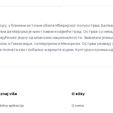
у, у близини источне обале Иберијског полуострва, Балеар
лма де Мајорка је њен главни и највећи град. Острва су нек
најући као једну од шпанских националности. Званични језиц
ом, и Гимнезијце, са Мајорком и Менорком. Острва уживају 
е позната као глобално жариште журки. Култура и кухиња од
znaj više
O eSky
bilna aplikacija
O nama