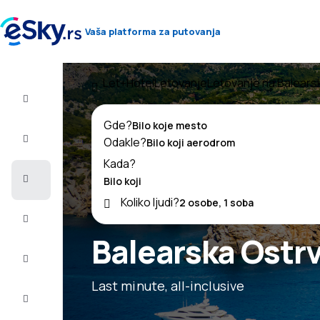
Vaša platforma za putovanja
Let+Hotel
Letovanje
Letovanje na Balears
Let+Hotel
Gde?
Avio
Odakle?
karte
Kada?
Letovanje
Koliko ljudi?
Last
minute
Balearska Ostrv
Vikend
putovanja
Last minute, all-inclusive
Smeštaj