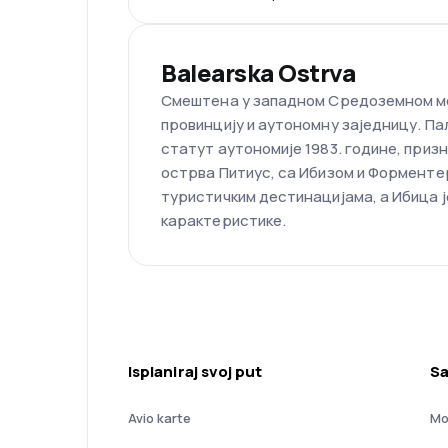
Balearska Ostrva
Смештена у западном Средоземном мор
провинцију и аутономну заједницу. Па
статут аутономије 1983. године, приз
острва Питиус, са Ибизом и Форментер
туристичким дестинацијама, а Ибица ј
карактеристике.
Isplaniraj svoj put
Sa
Avio karte
Mo