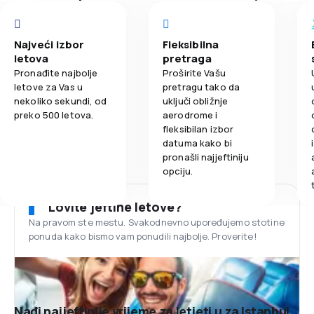
Najveći izbor
Fleksibilna
letova
pretraga
Pronađite najbolje
Proširite Vašu
letove za Vas u
pretragu tako da
nekoliko sekundi, od
uključi obližnje
preko 500 letova.
aerodrome i
fleksibilan izbor
datuma kako bi
pronašli najjeftiniju
opciju.
Lovite jeftine letove?
Na pravom ste mestu. Svakodnevno upoređujemo stotine
ponuda kako bismo vam ponudili najbolje. Proverite!
Nađi najjeftinije vrijeme za letjeti u za Istanbul