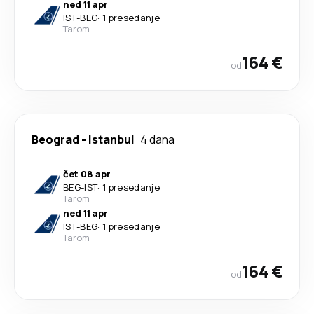
ned 11 apr
IST
-
BEG
·
1 presedanje
Tarom
164 €
od
Beograd
-
Istanbul
4 dana
čet 08 apr
BEG
-
IST
·
1 presedanje
Tarom
ned 11 apr
IST
-
BEG
·
1 presedanje
Tarom
164 €
od