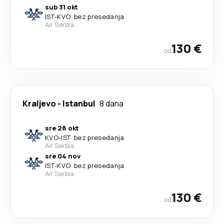
sub 31 okt
IST
-
KVO
·
bez presedanja
Air Serbia
130 €
od
Kraljevo
-
Istanbul
8 dana
sre 28 okt
KVO
-
IST
·
bez presedanja
Air Serbia
sre 04 nov
IST
-
KVO
·
bez presedanja
Air Serbia
130 €
od