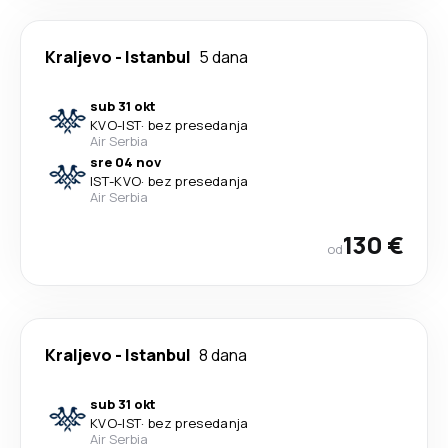
Kraljevo
-
Istanbul
5 dana
sub 31 okt
KVO
-
IST
·
bez presedanja
Air Serbia
sre 04 nov
IST
-
KVO
·
bez presedanja
Air Serbia
130 €
od
Kraljevo
-
Istanbul
8 dana
sub 31 okt
KVO
-
IST
·
bez presedanja
Air Serbia