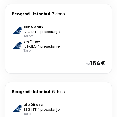
Beograd
-
Istanbul
3 dana
pon 09 nov
BEG
-
IST
·
1 presedanje
Tarom
sre 11 nov
IST
-
BEG
·
1 presedanje
Tarom
164 €
od
Beograd
-
Istanbul
6 dana
uto 08 dec
BEG
-
IST
·
1 presedanje
Tarom