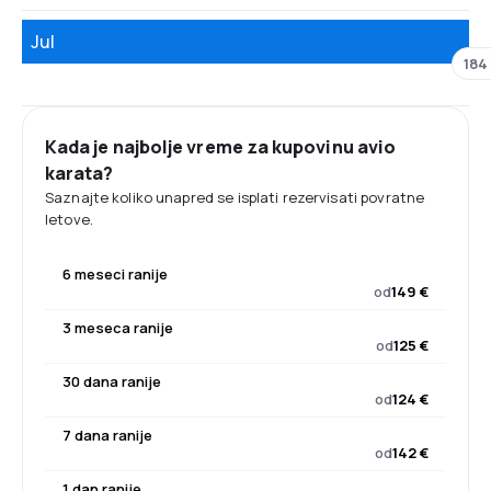
Jul
184
Kada je najbolje vreme za kupovinu avio
karata?
Saznajte koliko unapred se isplati rezervisati povratne
letove.
6 meseci ranije
od
149 €
3 meseca ranije
od
125 €
30 dana ranije
od
124 €
7 dana ranije
od
142 €
1 dan ranije