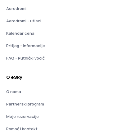
Aerodromi
Aerodromi - utisci
Kalendar cena
Prtljag - informacije
FAQ - Putnički vodič
O eSky
O nama
Partnerski program
Moje rezervacije
Pomoć i kontakt