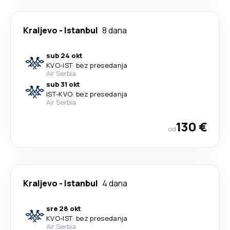
Kraljevo
-
Istanbul
8 dana
sub 24 okt
KVO
-
IST
·
bez presedanja
Air Serbia
sub 31 okt
IST
-
KVO
·
bez presedanja
Air Serbia
130 €
od
Kraljevo
-
Istanbul
4 dana
sre 28 okt
KVO
-
IST
·
bez presedanja
Air Serbia