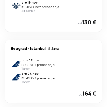
sre 18 nov
IST
-
KVO
·
bez presedanja
Air Serbia
130 €
od
Beograd
-
Istanbul
3 dana
pon 02 nov
BEG
-
IST
·
1 presedanje
Tarom
sre 04 nov
IST
-
BEG
·
1 presedanje
Tarom
164 €
od