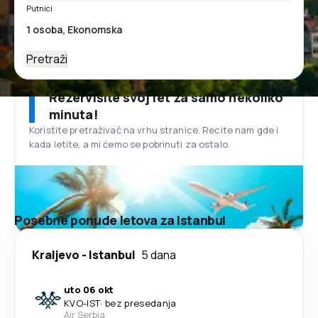
Putnici
Pretraži
Rezervišite svoj let za samo nekoliko
minuta!
Koristite pretraživač na vrhu stranice. Recite nam gde i
kada letite, a mi ćemo se pobrinuti za ostalo.
Posebne ponude letova za Istanbul
Kraljevo
-
Istanbul
5 dana
uto 06 okt
KVO
-
IST
·
bez presedanja
Air Serbia