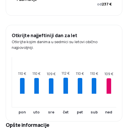
od
237 €
Otkrijte najjeftiniji dan za let
Otkrijte kojim danima u sedmici su letovi obično
najpovoljniji.
112 €
110 €
110 €
110 €
110 €
109 €
109 €
pon
uto
sre
čet
pet
sub
ned
Opšte informacije