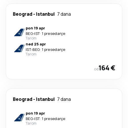
Beograd
-
Istanbul
7 dana
pon 19 apr
BEG
-
IST
·
1 presedanje
Tarom
ned 25 apr
IST
-
BEG
·
1 presedanje
Tarom
164 €
od
Beograd
-
Istanbul
7 dana
pon 19 apr
BEG
-
IST
·
1 presedanje
Tarom