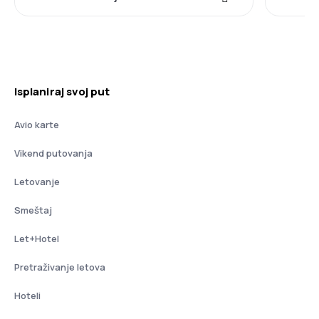
Isplaniraj svoj put
Avio karte
Vikend putovanja
Letovanje
Smeštaj
Let+Hotel
Pretraživanje letova
Hoteli