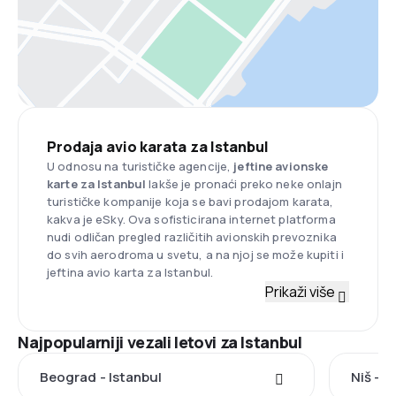
Prodaja avio karata za Istanbul
U odnosu na turističke agencije,
jeftine avionske
karte za Istanbul
lakše je pronaći preko neke onlajn
turističke kompanije koja se bavi prodajom karata,
kakva je eSky. Ova sofisticirana internet platforma
nudi odličan pregled različitih avionskih prevoznika
do svih aerodroma u svetu, a na njoj se može kupiti i
jeftina avio karta za Istanbul.
Prikaži više
Najpopularniji vezali letovi za Istanbul
Beograd - Istanbul
Niš - I