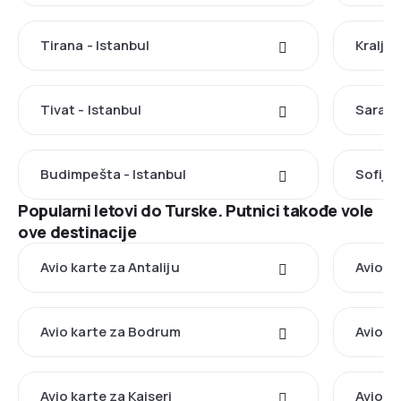
Tirana - Istanbul
Kraljev
Tivat - Istanbul
Saraje
Budimpešta - Istanbul
Sofija 
Popularni letovi do Turske. Putnici takođe vole
ove destinacije
Avio karte za Antaliju
Avio ka
Avio karte za Bodrum
Avio k
Avio karte za Kajseri
Avio k