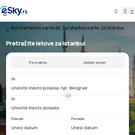
Avio karte
Avio karte do Turske
Avio karte za Istanbul
Pretražite letove za Istanbul
Povratno
Jedan smer
Od
Do
Polazak
Povratak