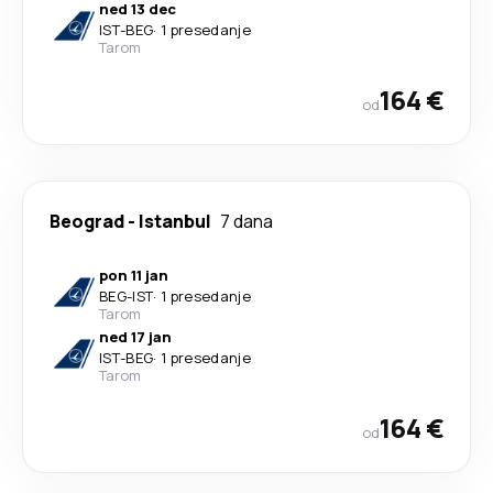
ned 13 dec
IST
-
BEG
·
1 presedanje
Tarom
164 €
od
Beograd
-
Istanbul
7 dana
pon 11 jan
BEG
-
IST
·
1 presedanje
Tarom
ned 17 jan
IST
-
BEG
·
1 presedanje
Tarom
164 €
od