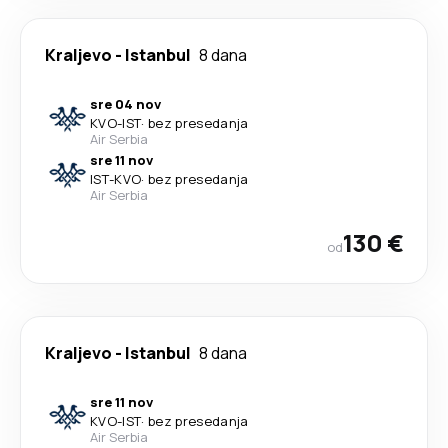
Kraljevo
-
Istanbul
8 dana
sre 04 nov
KVO
-
IST
·
bez presedanja
Air Serbia
sre 11 nov
IST
-
KVO
·
bez presedanja
Air Serbia
130 €
od
Kraljevo
-
Istanbul
8 dana
sre 11 nov
KVO
-
IST
·
bez presedanja
Air Serbia