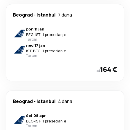
Beograd
-
Istanbul
7 dana
pon 11 jan
BEG
-
IST
·
1 presedanje
Tarom
ned 17 jan
IST
-
BEG
·
1 presedanje
Tarom
164 €
od
Beograd
-
Istanbul
4 dana
čet 08 apr
BEG
-
IST
·
1 presedanje
Tarom