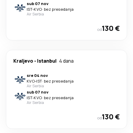
sub 07 nov
IST
-
KVO
·
bez presedanja
Air Serbia
130 €
od
Kraljevo
-
Istanbul
4 dana
sre 04 nov
KVO
-
IST
·
bez presedanja
Air Serbia
sub 07 nov
IST
-
KVO
·
bez presedanja
Air Serbia
130 €
od