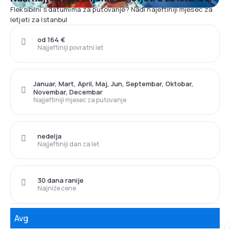
Fleksibilni s datumima za putovanje? Nađi najeftiniji mjesec za
letjeti za Istanbul
od 164 €
Najjeftiniji povratni let
Januar, Mart, April, Maj, Jun, Septembar, Oktobar,
Novembar, Decembar
Najjeftiniji mjesec za putovanje
nedelja
Najjeftiniji dan za let
30 dana ranije
Najniže cene
Avg