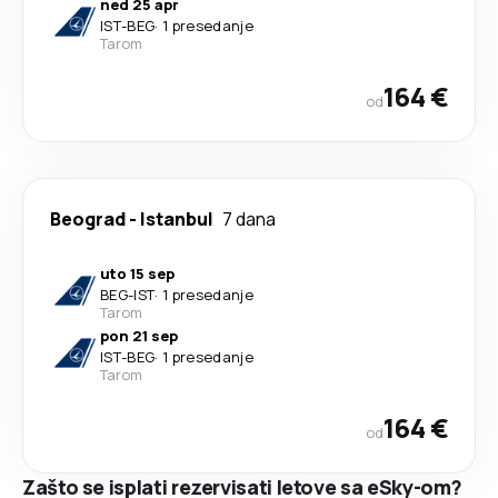
ned 25 apr
IST
-
BEG
·
1 presedanje
Tarom
164 €
od
Beograd
-
Istanbul
7 dana
uto 15 sep
BEG
-
IST
·
1 presedanje
Tarom
pon 21 sep
IST
-
BEG
·
1 presedanje
Tarom
164 €
od
Zašto se isplati rezervisati letove sa eSky-om?