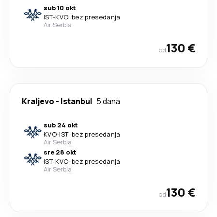
sub 10 okt
IST
-
KVO
·
bez presedanja
Air Serbia
130 €
od
Kraljevo
-
Istanbul
5 dana
sub 24 okt
KVO
-
IST
·
bez presedanja
Air Serbia
sre 28 okt
IST
-
KVO
·
bez presedanja
Air Serbia
130 €
od