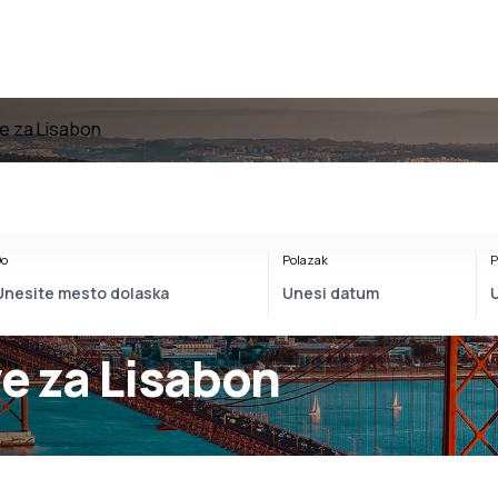
te za Lisabon
o
Polazak
P
ve za Lisabon