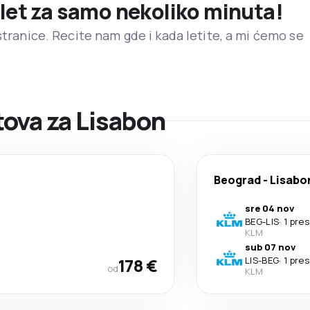
 let za samo nekoliko minuta!
stranice. Recite nam gde i kada letite, a mi ćemo se
ova za Lisabon
Beograd
-
Lisabo
sre 04 nov
BEG
-
LIS
·
1 pre
KLM
sub 07 nov
178 €
LIS
-
BEG
·
1 pre
od
KLM