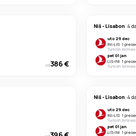
Niš
-
Lisabon
4 d
uto 29 dec
INI
-
LIS
·
1 pres
Turkish Airlines
pet 01 jan
386 €
LIS
-
INI
·
1 pres
od
Turkish Airlines
Niš
-
Lisabon
4 d
uto 29 dec
INI
-
LIS
·
1 pres
Turkish Airlines
pet 01 jan
396 €
LIS
-
INI
·
1 pres