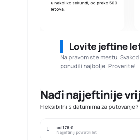
u nekoliko sekundi, od preko 500
letova.
Lovite jeftine l
Na pravom ste mestu. Svako
ponudili najbolje. Proverite!
Nađi najjeftinije vri
Fleksibilni s datumima za putovanje? N
od 178 €
Najjeftiniji povratni let