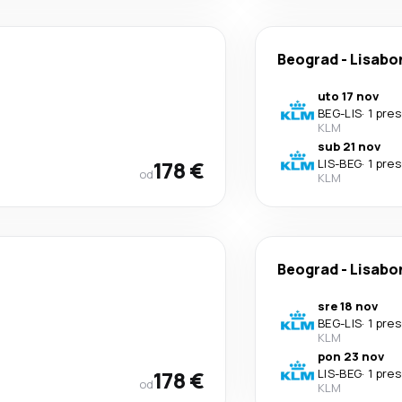
Beograd
-
Lisabo
uto 17 nov
BEG
-
LIS
·
1 pre
KLM
sub 21 nov
178 €
LIS
-
BEG
·
1 pre
od
KLM
Beograd
-
Lisabo
sre 18 nov
BEG
-
LIS
·
1 pre
KLM
pon 23 nov
178 €
LIS
-
BEG
·
1 pre
od
KLM