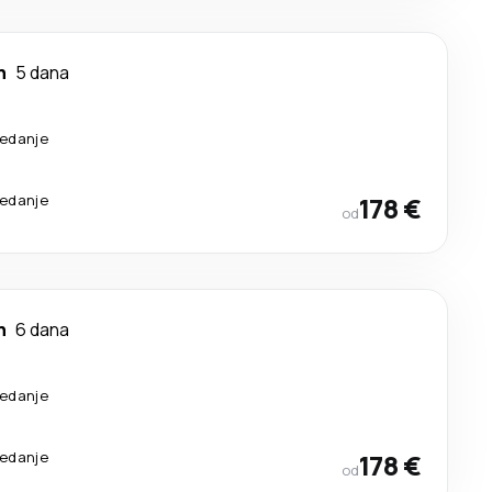
n
5 dana
sedanje
sedanje
178 €
od
n
6 dana
sedanje
sedanje
178 €
od