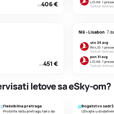
406 €
LIS
-
INI
·
1 pres
od
Turkish Airlines
Niš
-
Lisabon
7 d
uto 25 avg
INI
-
LIS
·
1 pres
Turkish Airlines
pon 31 avg
451 €
LIS
-
INI
·
1 pres
od
Turkish Airlines
zervisati letove sa eSky-om?
Fleksibilna pretraga
Bogatstvo sadrž
Proširite Vašu pretragu tako da
Uživajte u dodatni