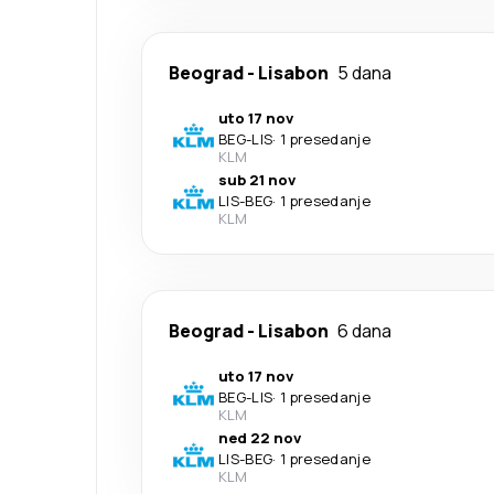
Beograd
-
Lisabon
5 dana
uto 17 nov
BEG
-
LIS
·
1 presedanje
KLM
sub 21 nov
LIS
-
BEG
·
1 presedanje
KLM
Beograd
-
Lisabon
6 dana
uto 17 nov
BEG
-
LIS
·
1 presedanje
KLM
ned 22 nov
LIS
-
BEG
·
1 presedanje
KLM