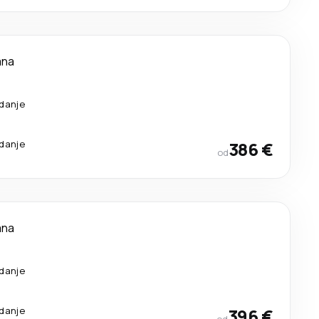
ana
edanje
edanje
386 €
od
ana
edanje
edanje
396 €