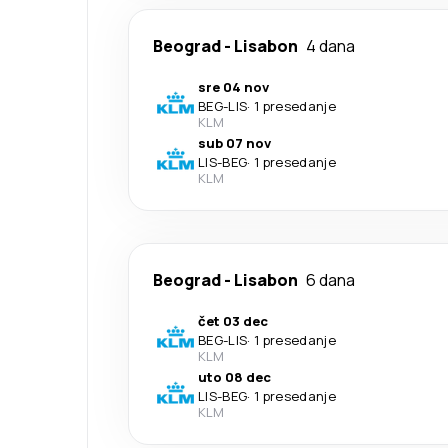
Beograd
-
Lisabon
4 dana
sre 04 nov
BEG
-
LIS
·
1 presedanje
KLM
sub 07 nov
LIS
-
BEG
·
1 presedanje
KLM
Beograd
-
Lisabon
6 dana
čet 03 dec
BEG
-
LIS
·
1 presedanje
KLM
uto 08 dec
LIS
-
BEG
·
1 presedanje
KLM