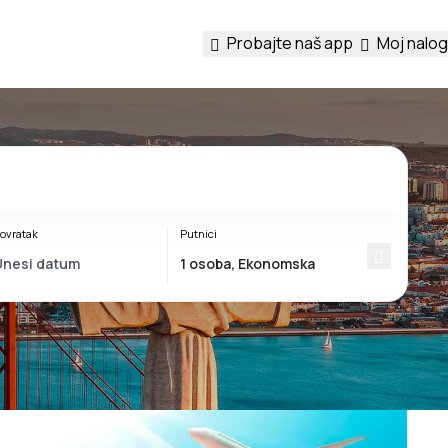
Probajte naš app
Moj nalog
ovratak
Putnici