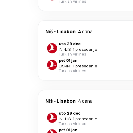
Turkish Airlines
Niš
-
Lisabon
4 dana
uto 29 dec
INI
-
LIS
·
1 presedanje
Turkish Airlines
pet 01 jan
LIS
-
INI
·
1 presedanje
Turkish Airlines
Niš
-
Lisabon
4 dana
uto 29 dec
INI
-
LIS
·
1 presedanje
Turkish Airlines
pet 01 jan