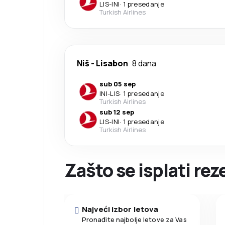
LIS
-
INI
·
1 presedanje
Turkish Airlines
Niš
-
Lisabon
8 dana
sub 05 sep
INI
-
LIS
·
1 presedanje
Turkish Airlines
sub 12 sep
LIS
-
INI
·
1 presedanje
Turkish Airlines
Zašto se isplati re
Najveći izbor letova
Pronađite najbolje letove za Vas