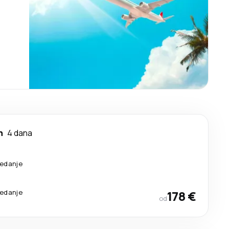
n
4 dana
sedanje
sedanje
178 €
od