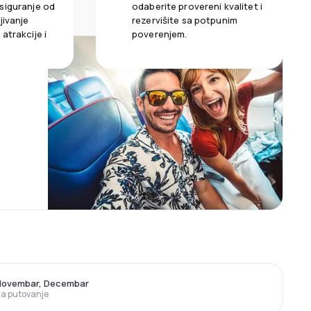
siguranje od
odaberite provereni kvalitet i
jivanje
rezervišite sa potpunim
atrakcije i
poverenjem.
 Novembar, Decembar
 za putovanje