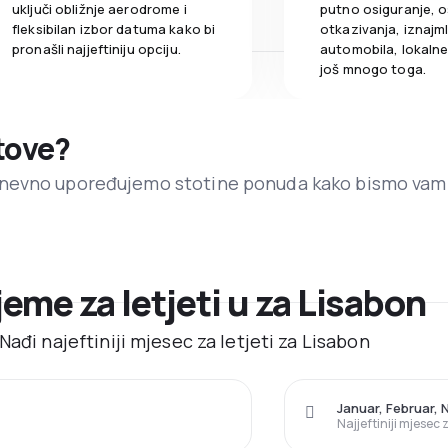
uključi obližnje aerodrome i
putno osiguranje, o
fleksibilan izbor datuma kako bi
otkazivanja, iznajml
pronašli najjeftiniju opciju.
automobila, lokalne 
još mnogo toga.
etove?
dnevno upoređujemo stotine ponuda kako bismo vam
jeme za letjeti u za Lisabon
ađi najeftiniji mjesec za letjeti za Lisabon
Januar, Februar,
Najjeftiniji mjesec