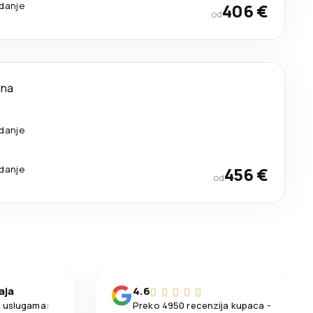
edanje
406 €
od
ana
edanje
edanje
456 €
od
aja
4.6
m uslugama:
Preko 4950 recenzija kupaca -