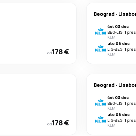
Beograd
-
Lisabo
čet 03 dec
BEG
-
LIS
·
1 pre
KLM
uto 08 dec
178 €
LIS
-
BEG
·
1 pre
od
KLM
Beograd
-
Lisabo
čet 03 dec
BEG
-
LIS
·
1 pre
KLM
uto 08 dec
178 €
LIS
-
BEG
·
1 pre
od
KLM