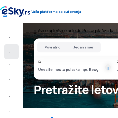
Vaša platforma za putovanja
Avio karte
Avio karte do Portugala
Avio kar
Let+Hotel
Povratno
Jedan smer
Avio
karte
Od
D
Letovanje
Last
minute
Pretražite leto
Vikend
putovanja
Smeštaj