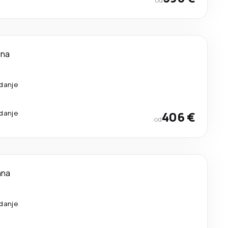
od
ana
edanje
edanje
406 €
od
ana
edanje