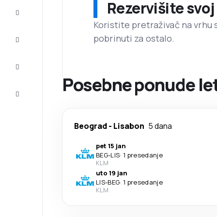
Rezervišite svoj
Prilike
Koristite pretraživač na vrhu 
pobrinuti za ostalo.
Dovršite
putovanje
Inspiracija
i saveti
Posebne ponude let
Korisnička
služba
Beograd
-
Lisabon
5 dana
pet 15 jan
BEG
-
LIS
·
1 presedanje
KLM
uto 19 jan
LIS
-
BEG
·
1 presedanje
KLM