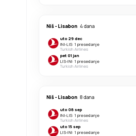
Niš
-
Lisabon
4 dana
uto 29 dec
INI
-
LIS
·
1 presedanje
Turkish Airlines
pet 01 jan
LIS
-
INI
·
1 presedanje
Turkish Airlines
Niš
-
Lisabon
8 dana
uto 08 sep
INI
-
LIS
·
1 presedanje
Turkish Airlines
uto 15 sep
LIS
-
INI
·
1 presedanje