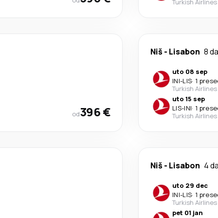
od
Turkish Airlines
Niš
-
Lisabon
8 d
uto 08 sep
INI
-
LIS
·
1 pres
Turkish Airlines
uto 15 sep
396 €
LIS
-
INI
·
1 pres
od
Turkish Airlines
Niš
-
Lisabon
4 d
uto 29 dec
INI
-
LIS
·
1 pres
Turkish Airlines
pet 01 jan