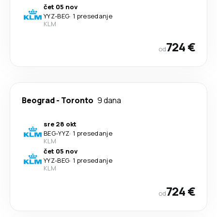
čet 05 nov
YYZ
-
BEG
·
1 presedanje
KLM
724 €
od
Beograd
-
Toronto
9 dana
sre 28 okt
BEG
-
YYZ
·
1 presedanje
KLM
čet 05 nov
YYZ
-
BEG
·
1 presedanje
KLM
724 €
od