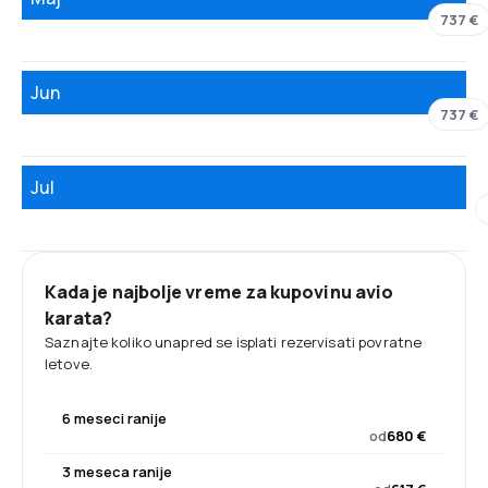
737 €
Jun
737 €
Jul
Kada je najbolje vreme za kupovinu avio
karata?
Saznajte koliko unapred se isplati rezervisati povratne
letove.
6 meseci ranije
od
680 €
3 meseca ranije