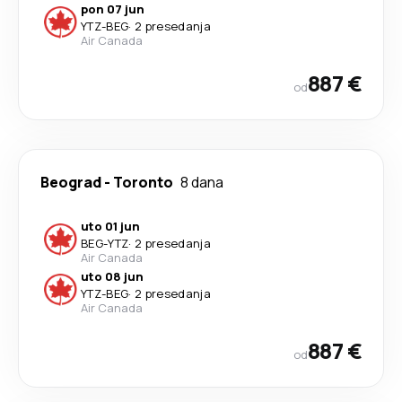
pon 07 jun
YTZ
-
BEG
·
2 presedanja
Air Canada
887 €
od
Beograd
-
Toronto
8 dana
uto 01 jun
BEG
-
YTZ
·
2 presedanja
Air Canada
uto 08 jun
YTZ
-
BEG
·
2 presedanja
Air Canada
887 €
od