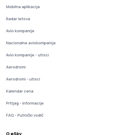
Mobilna aplikacija
Radar letova
Avio kompanije
Nacionalne aviokompanije
Avio kompanije - utisci
Aerodromi
Aerodromi - utisci
Kalendar cena
Prtljag - informacije
FAQ - Putnički vodič
O eSky