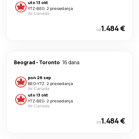
uto 13 okt
YTZ
-
BEG
·
2 presedanja
Air Canada
1.484 €
od
Beograd
-
Toronto
16 dana
pon 28 sep
BEG
-
YTZ
·
2 presedanja
Air Canada
uto 13 okt
YTZ
-
BEG
·
2 presedanja
Air Canada
1.484 €
od