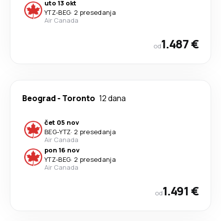
uto 13 okt
YTZ
-
BEG
·
2 presedanja
Air Canada
1.487 €
od
Beograd
-
Toronto
12 dana
čet 05 nov
BEG
-
YTZ
·
2 presedanja
Air Canada
pon 16 nov
YTZ
-
BEG
·
2 presedanja
Air Canada
1.491 €
od