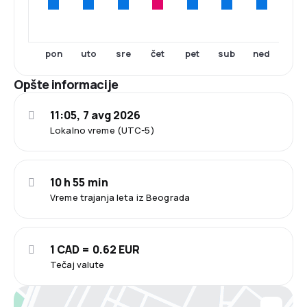
pon
uto
sre
čet
pet
sub
ned
Opšte informacije
11:05, 7 avg 2026
Lokalno vreme (UTC-5)
10 h 55 min
Vreme trajanja leta iz Beograda
1 CAD = 0.62 EUR
Tečaj valute