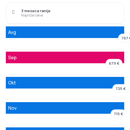
3 meseca ranije
Najniže cene
Avg
767 
Sep
679 €
Okt
725 €
Nov
715 €