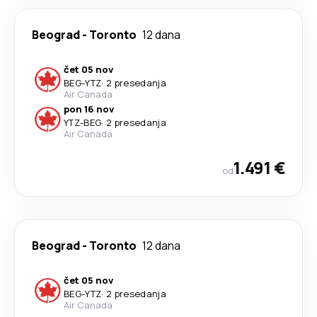
Beograd
-
Toronto
12 dana
čet 05 nov
BEG
-
YTZ
·
2 presedanja
Air Canada
pon 16 nov
YTZ
-
BEG
·
2 presedanja
Air Canada
1.491 €
od
Beograd
-
Toronto
12 dana
čet 05 nov
BEG
-
YTZ
·
2 presedanja
Air Canada