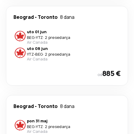
Beograd
-
Toronto
8 dana
uto 01 jun
BEG
-
YTZ
·
2 presedanja
Air Canada
uto 08 jun
YTZ
-
BEG
·
2 presedanja
Air Canada
885 €
od
Beograd
-
Toronto
8 dana
pon 31 maj
BEG
-
YTZ
·
2 presedanja
Air Canada