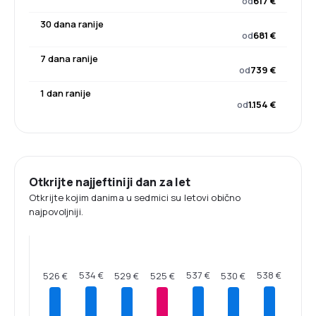
od
617 €
30 dana ranije
od
681 €
7 dana ranije
od
739 €
1 dan ranije
od
1.154 €
Otkrijte najjeftiniji dan za let
Otkrijte kojim danima u sedmici su letovi obično
najpovoljniji.
538 €
537 €
534 €
530 €
529 €
526 €
525 €