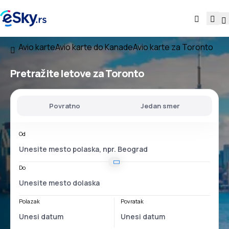
Avio karte
Avio karte do Kanade
Avio karte za Toronto
Pretražite letove za Toronto
Povratno
Jedan smer
Od
Do
Polazak
Povratak