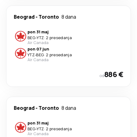
Beograd
-
Toronto
8 dana
pon 31 maj
BEG
-
YTZ
·
2 presedanja
Air Canada
pon 07 jun
YTZ
-
BEG
·
2 presedanja
Air Canada
886 €
od
Beograd
-
Toronto
8 dana
pon 31 maj
BEG
-
YTZ
·
2 presedanja
Air Canada