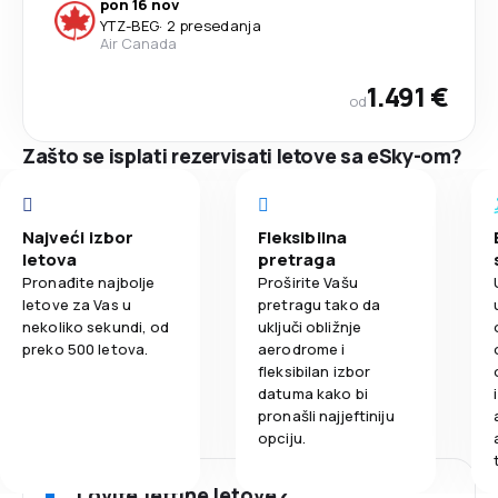
pon 16 nov
YTZ
-
BEG
·
2 presedanja
Air Canada
1.491 €
od
Zašto se isplati rezervisati letove sa eSky-om?
Najveći izbor
Fleksibilna
letova
pretraga
Pronađite najbolje
Proširite Vašu
letove za Vas u
pretragu tako da
nekoliko sekundi, od
uključi obližnje
preko 500 letova.
aerodrome i
fleksibilan izbor
datuma kako bi
pronašli najjeftiniju
opciju.
Lovite jeftine letove?