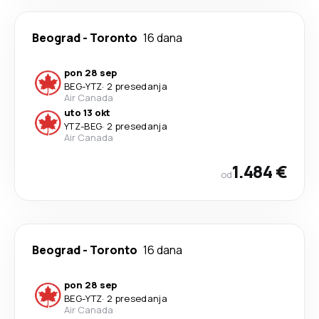
Beograd
-
Toronto
16 dana
pon 28 sep
BEG
-
YTZ
·
2 presedanja
Air Canada
uto 13 okt
YTZ
-
BEG
·
2 presedanja
Air Canada
1.484 €
od
Beograd
-
Toronto
16 dana
pon 28 sep
BEG
-
YTZ
·
2 presedanja
Air Canada