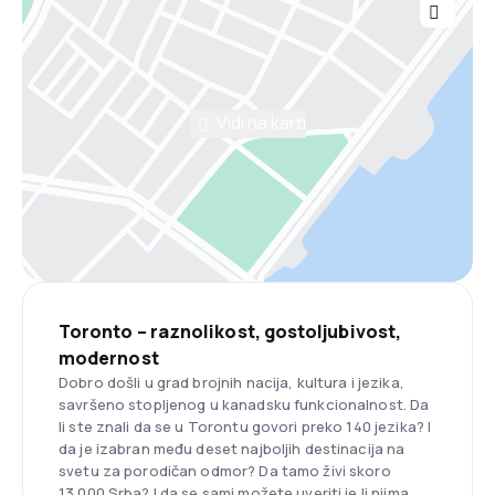
Vidi na karti
Toronto – raznolikost, gostoljubivost,
modernost
Dobro došli u grad brojnih nacija, kultura i jezika,
savršeno stopljenog u kanadsku funkcionalnost. Da
li ste znali da se u Torontu govori preko 140 jezika? I
da je izabran među deset najboljih destinacija na
svetu za porodičan odmor? Da tamo živi skoro
13.000 Srba? I da se sami možete uveriti je li njima