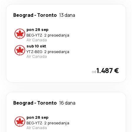
Beograd
-
Toronto
13 dana
pon 28 sep
BEG
-
YTZ
·
2 presedanja
Air Canada
sub 10 okt
YTZ
-
BEG
·
2 presedanja
Air Canada
1.487 €
od
Beograd
-
Toronto
16 dana
pon 28 sep
BEG
-
YTZ
·
2 presedanja
Air Canada