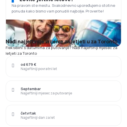
Na pravom ste mestu. Svakodnevno upoređujemo stotine
ponuda kako bismo vam ponudili najbolje. Proverite!
Nađi najjeftinije vrijeme za letjeti u za Toronto
Fleksibilni s datumima za putovanje? Nađi najeftiniji mjesec za
letjeti za Toronto
od 679 €
Najjeftiniji povratni let
Septembar
Najjeftiniji mjesec za putovanje
četvrtak
Najjeftiniji dan za let