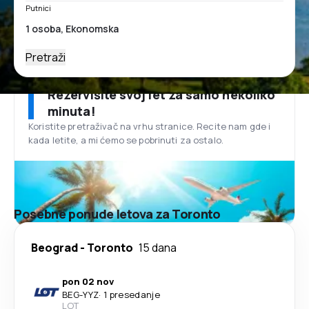
Putnici
Pretraži
Rezervišite svoj let za samo nekoliko
minuta!
Koristite pretraživač na vrhu stranice. Recite nam gde i
kada letite, a mi ćemo se pobrinuti za ostalo.
Posebne ponude letova za Toronto
Beograd
-
Toronto
15 dana
pon 02 nov
BEG
-
YYZ
·
1 presedanje
LOT