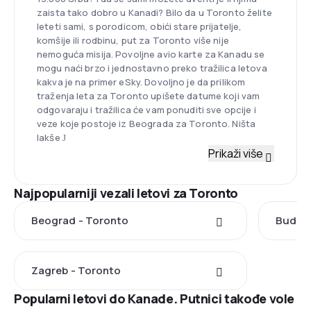
zaista tako dobro u Kanadi? Bilo da u Toronto želite
leteti sami, s porodicom, obići stare prijatelje,
komšije ili rodbinu, put za Toronto više nije
nemoguća misija. Povoljne avio karte za Kanadu se
mogu naći brzo i jednostavno preko tražilica letova
kakva je na primer eSky. Dovoljno je da prilikom
traženja leta za Toronto upišete datume koji vam
odgovaraju i tražilica će vam ponuditi sve opcije i
veze koje postoje iz Beograda za Toronto. Ništa
lakše
J
Prikaži više
Najpopularniji vezali letovi za Toronto
Beograd - Toronto
Budimp
Zagreb - Toronto
Popularni letovi do Kanade. Putnici takođe vole