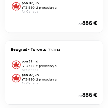
pon 07 jun
YTZ
-
BEG
·
2 presedanja
Air Canada
886 €
od
Beograd
-
Toronto
8 dana
pon 31 maj
BEG
-
YTZ
·
2 presedanja
Air Canada
pon 07 jun
YTZ
-
BEG
·
2 presedanja
Air Canada
886 €
od