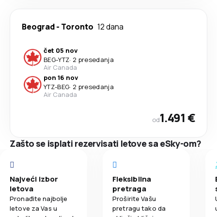
Beograd
-
Toronto
12 dana
čet 05 nov
BEG
-
YTZ
·
2 presedanja
Air Canada
pon 16 nov
YTZ
-
BEG
·
2 presedanja
Air Canada
1.491 €
od
Zašto se isplati rezervisati letove sa eSky-om?
Najveći izbor
Fleksibilna
letova
pretraga
Pronađite najbolje
Proširite Vašu
letove za Vas u
pretragu tako da