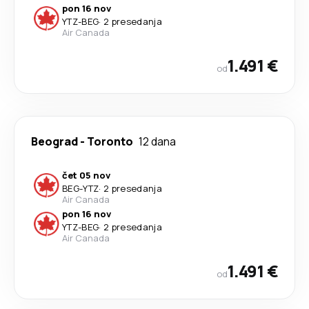
pon 16 nov
YTZ
-
BEG
·
2 presedanja
Air Canada
1.491 €
od
Beograd
-
Toronto
12 dana
čet 05 nov
BEG
-
YTZ
·
2 presedanja
Air Canada
pon 16 nov
YTZ
-
BEG
·
2 presedanja
Air Canada
1.491 €
od