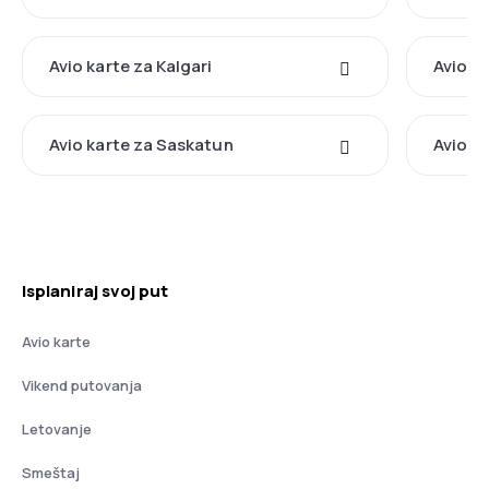
Avio karte za Kalgari
Avio k
Avio karte za Saskatun
Avio ka
Isplaniraj svoj put
Avio karte
Vikend putovanja
Letovanje
Smeštaj