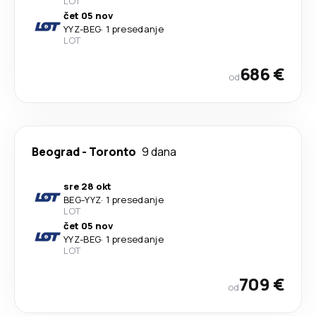
LOT
čet 05 nov
YYZ
-
BEG
·
1 presedanje
LOT
686 €
od
Beograd
-
Toronto
9 dana
sre 28 okt
BEG
-
YYZ
·
1 presedanje
LOT
čet 05 nov
YYZ
-
BEG
·
1 presedanje
LOT
709 €
od