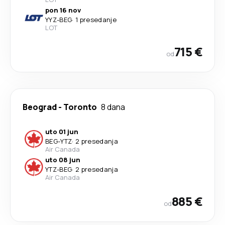
pon 16 nov
YYZ
-
BEG
·
1 presedanje
LOT
715 €
od
Beograd
-
Toronto
8 dana
uto 01 jun
BEG
-
YTZ
·
2 presedanja
Air Canada
uto 08 jun
YTZ
-
BEG
·
2 presedanja
Air Canada
885 €
od