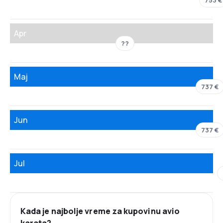
753 €
Apr
??
Maj
737 €
Jun
737 €
Jul
Kada je najbolje vreme za kupovinu avio