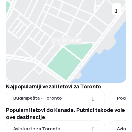
Vidi na karti
Najpopularniji vezali letovi za Toronto
Budimpešta - Toronto
Podgor
Popularni letovi do Kanade. Putnici takođe vole
ove destinacije
Avio karte za Toronto
Avio k