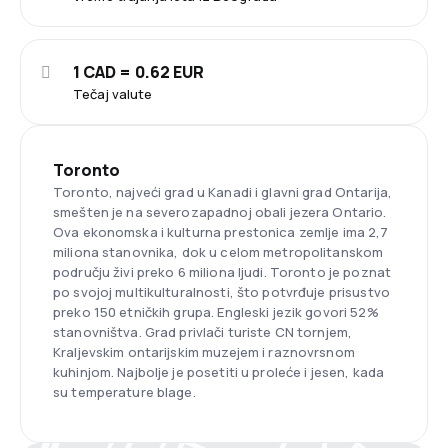
1 CAD = 0.62 EUR
Tečaj valute
Toronto
Toronto, najveći grad u Kanadi i glavni grad Ontarija,
smešten je na severozapadnoj obali jezera Ontario.
Ova ekonomska i kulturna prestonica zemlje ima 2,7
miliona stanovnika, dok u celom metropolitanskom
području živi preko 6 miliona ljudi. Toronto je poznat
po svojoj multikulturalnosti, što potvrđuje prisustvo
preko 150 etničkih grupa. Engleski jezik govori 52%
stanovništva. Grad privlači turiste CN tornjem,
Kraljevskim ontarijskim muzejem i raznovrsnom
kuhinjom. Najbolje je posetiti u proleće i jesen, kada
su temperature blage.