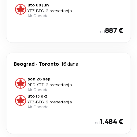
uto 08 jun
YTZ
-
BEG
·
2 presedanja
Air Canada
887 €
od
Beograd
-
Toronto
16 dana
pon 28 sep
BEG
-
YTZ
·
2 presedanja
Air Canada
uto 13 okt
YTZ
-
BEG
·
2 presedanja
Air Canada
1.484 €
od