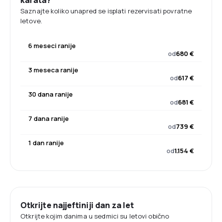
karata?
Saznajte koliko unapred se isplati rezervisati povratne
letove.
6 meseci ranije
od
680 €
3 meseca ranije
od
617 €
30 dana ranije
od
681 €
7 dana ranije
od
739 €
1 dan ranije
od
1.154 €
Otkrijte najjeftiniji dan za let
Otkrijte kojim danima u sedmici su letovi obično