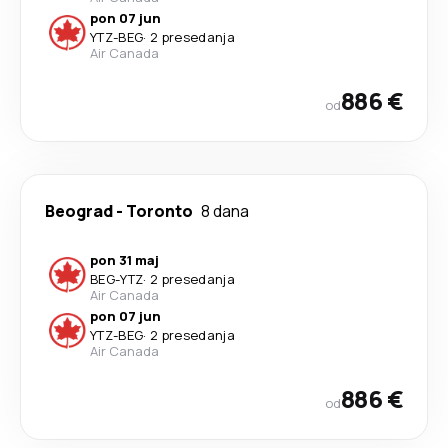
pon 07 jun
YTZ
-
BEG
·
2 presedanja
Air Canada
886 €
od
Beograd
-
Toronto
8 dana
pon 31 maj
BEG
-
YTZ
·
2 presedanja
Air Canada
pon 07 jun
YTZ
-
BEG
·
2 presedanja
Air Canada
886 €
od