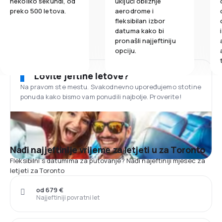
nekoliko sekundi, od
uključi obližnje
preko 500 letova.
aerodrome i
fleksibilan izbor
datuma kako bi
pronašli najjeftiniju
opciju.
Lovite jeftine letove?
Na pravom ste mestu. Svakodnevno upoređujemo stotine
ponuda kako bismo vam ponudili najbolje. Proverite!
Nađi najjeftinije vrijeme za letjeti u za Toronto
Fleksibilni s datumima za putovanje? Nađi najeftiniji mjesec za
letjeti za Toronto
od 679 €
Najjeftiniji povratni let