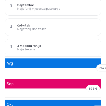
Septembar
Najjeftiniji mjesec za putovanje
četvrtak
Najjeftiniji dan za let
3 meseca ranije
Najniže cene
Avg
767 
Sep
679 €
Okt