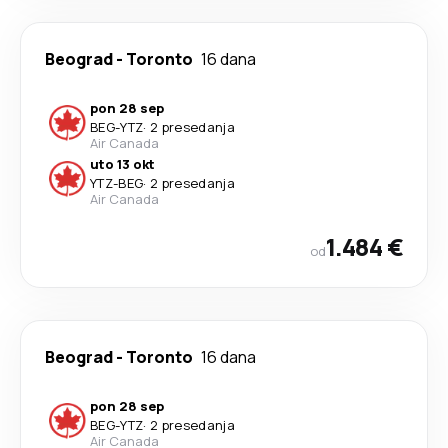
Beograd
-
Toronto
16 dana
pon 28 sep
BEG
-
YTZ
·
2 presedanja
Air Canada
uto 13 okt
YTZ
-
BEG
·
2 presedanja
Air Canada
1.484 €
od
Beograd
-
Toronto
16 dana
pon 28 sep
BEG
-
YTZ
·
2 presedanja
Air Canada