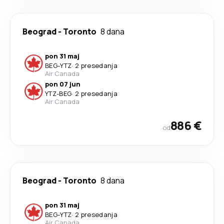
Beograd
-
Toronto
8 dana
pon 31 maj
BEG
-
YTZ
·
2 presedanja
Air Canada
pon 07 jun
YTZ
-
BEG
·
2 presedanja
Air Canada
886 €
od
Beograd
-
Toronto
8 dana
pon 31 maj
BEG
-
YTZ
·
2 presedanja
Air Canada