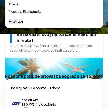
Putnici
Pretraži
Rezervišite svoj let za samo nekoliko
minuta!
Koristite pretraživač na vrhu stranice. Recite nam gde i
kada letite, a mi ćemo se pobrinuti za ostalo.
Posebne ponude letova iz Beograda za Toronto
Beograd
-
Toronto
9 dana
sre 28 okt
BEG
-
YYZ
·
1 presedanje