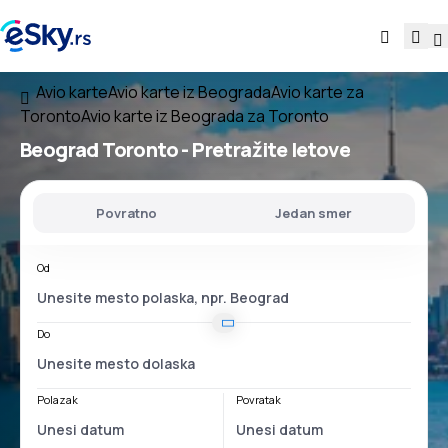
Avio karte
Avio karte iz Beograda
Avio karte za
Toronto
Avio karte iz Beograda za Toronto
Beograd Toronto
- Pretražite letove
Povratno
Jedan smer
Od
Do
Polazak
Povratak