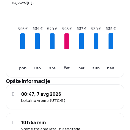
najpovoljniji.
538 €
537 €
534 €
530 €
529 €
526 €
525 €
pon
uto
sre
čet
pet
sub
ned
Opšte informacije
08:47, 7 avg 2026
Lokalno vreme (UTC-5)
10 h 55 min
Vreme trajanja leta iz Beograda