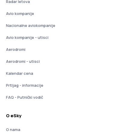
Radar letova
Avio kompanije
Nacionalne aviokompanije
Avio kompanije - utisci
Aerodromi
Aerodromi - utisci
Kalendar cena
Prtljag - informacije
FAQ - Putnički vodič
O eSky
O nama