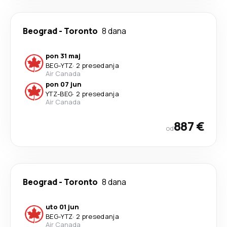
Beograd
-
Toronto
8 dana
pon 31 maj
BEG
-
YTZ
·
2 presedanja
Air Canada
pon 07 jun
YTZ
-
BEG
·
2 presedanja
Air Canada
887 €
od
Beograd
-
Toronto
8 dana
uto 01 jun
BEG
-
YTZ
·
2 presedanja
Air Canada