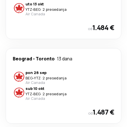
uto 13 okt
YTZ
-
BEG
·
2 presedanja
Air Canada
1.484 €
od
Beograd
-
Toronto
13 dana
pon 28 sep
BEG
-
YTZ
·
2 presedanja
Air Canada
sub 10 okt
YTZ
-
BEG
·
2 presedanja
Air Canada
1.487 €
od