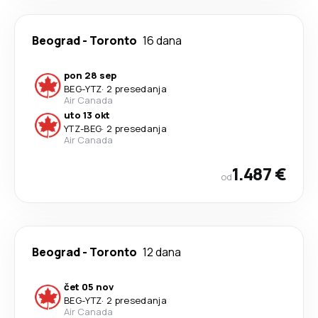
Beograd
-
Toronto
16 dana
pon 28 sep
BEG
-
YTZ
·
2 presedanja
Air Canada
uto 13 okt
YTZ
-
BEG
·
2 presedanja
Air Canada
1.487 €
od
Beograd
-
Toronto
12 dana
čet 05 nov
BEG
-
YTZ
·
2 presedanja
Air Canada