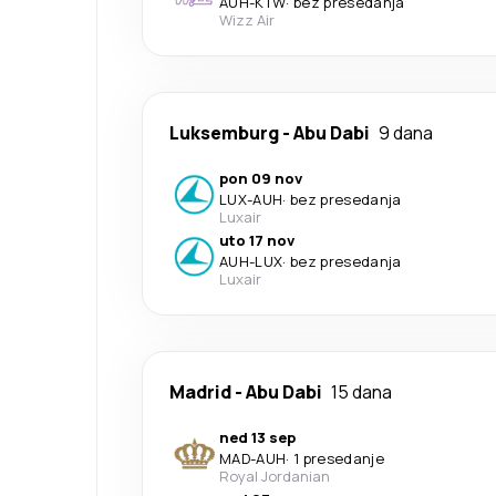
AUH
-
KTW
·
bez presedanja
Wizz Air
Luksemburg
-
Abu Dabi
9 dana
pon 09 nov
LUX
-
AUH
·
bez presedanja
Luxair
uto 17 nov
AUH
-
LUX
·
bez presedanja
Luxair
Madrid
-
Abu Dabi
15 dana
ned 13 sep
MAD
-
AUH
·
1 presedanje
Royal Jordanian