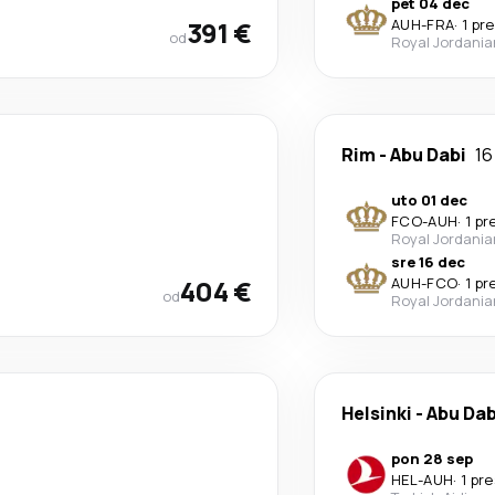
pet 04 dec
391 €
AUH
-
FRA
·
1 pr
od
Royal Jordania
Rim
-
Abu Dabi
16
uto 01 dec
FCO
-
AUH
·
1 p
Royal Jordania
sre 16 dec
404 €
AUH
-
FCO
·
1 p
od
Royal Jordania
Helsinki
-
Abu Dab
pon 28 sep
HEL
-
AUH
·
1 pr