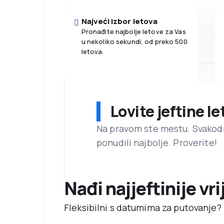
Najveći izbor letova
Pronađite najbolje letove za Vas
u nekoliko sekundi, od preko 500
letova.
Lovite jeftine l
Na pravom ste mestu. Svako
ponudili najbolje. Proverite!
Nađi najjeftinije vr
Fleksibilni s datumima za putovanje? N