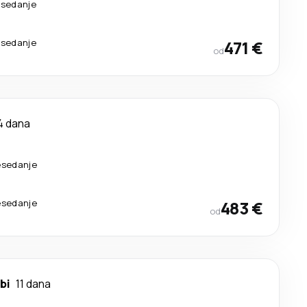
esedanje
esedanje
471 €
od
4 dana
esedanje
esedanje
483 €
od
bi
11 dana