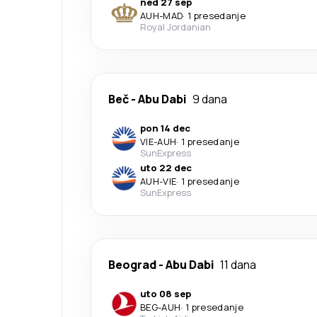
ned 27 sep
AUH
-
MAD
·
1 presedanje
Royal Jordanian
Beč
-
Abu Dabi
9 dana
pon 14 dec
VIE
-
AUH
·
1 presedanje
SunExpress
uto 22 dec
AUH
-
VIE
·
1 presedanje
SunExpress
Beograd
-
Abu Dabi
11 dana
uto 08 sep
BEG
-
AUH
·
1 presedanje