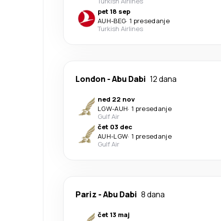
Turkish Airlines
pet 18 sep
AUH
-
BEG
·
1 presedanje
Turkish Airlines
London
-
Abu Dabi
12 dana
ned 22 nov
LGW
-
AUH
·
1 presedanje
Gulf Air
čet 03 dec
AUH
-
LGW
·
1 presedanje
Gulf Air
Pariz
-
Abu Dabi
8 dana
čet 13 maj