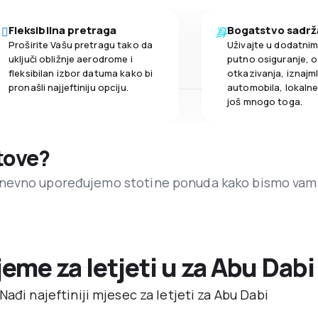
Fleksibilna pretraga
Bogatstvo sadrž
Proširite Vašu pretragu tako da
Uživajte u dodatni
uključi obližnje aerodrome i
putno osiguranje, o
fleksibilan izbor datuma kako bi
otkazivanja, iznajml
pronašli najjeftiniju opciju.
automobila, lokalne 
još mnogo toga.
etove?
dnevno upoređujemo stotine ponuda kako bismo vam
ijeme za letjeti u za Abu Dabi
ađi najeftiniji mjesec za letjeti za Abu Dabi