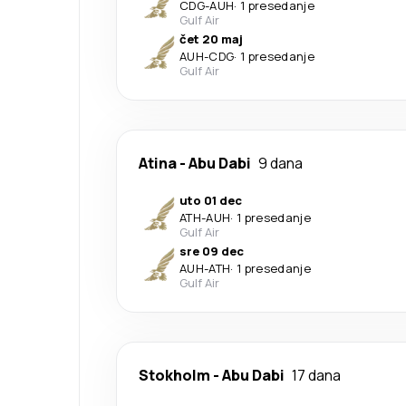
CDG
-
AUH
·
1 presedanje
Gulf Air
čet 20 maj
AUH
-
CDG
·
1 presedanje
Gulf Air
Atina
-
Abu Dabi
9 dana
uto 01 dec
ATH
-
AUH
·
1 presedanje
Gulf Air
sre 09 dec
AUH
-
ATH
·
1 presedanje
Gulf Air
Stokholm
-
Abu Dabi
17 dana