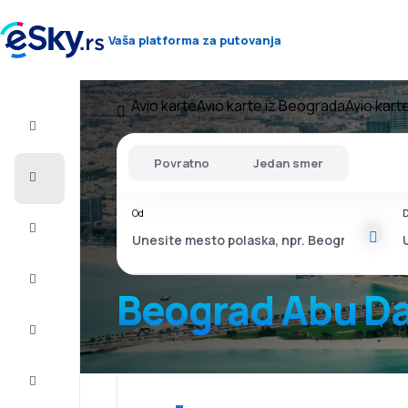
Vaša platforma za putovanja
Avio karte
Avio karte iz Beograda
Avio kart
Let+Hotel
Povratno
Jedan smer
Avio
karte
Od
D
Letovanje
Last
minute
Beograd Abu Da
Vikend
putovanja
Smeštaj