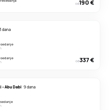
presedanja
190 €
od
3 dana
esedanje
n
esedanje
337 €
od
n
i
-
Abu Dabi
9 dana
esedanje
n