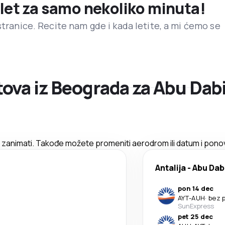
 let za samo nekoliko minuta!
stranice. Recite nam gde i kada letite, a mi ćemo se
ova iz Beograda za Abu Dab
zanimati. Takođe možete promeniti aerodrom ili datum i ponov
Antalija
-
Abu Dab
pon 14 dec
AYT
-
AUH
·
bez 
SunExpress
pet 25 dec