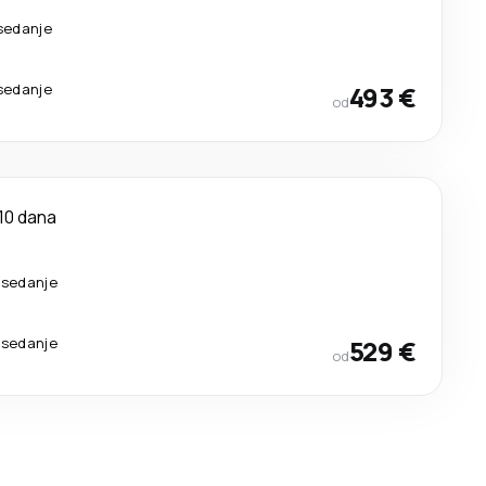
esedanje
esedanje
493 €
od
10 dana
esedanje
esedanje
529 €
od