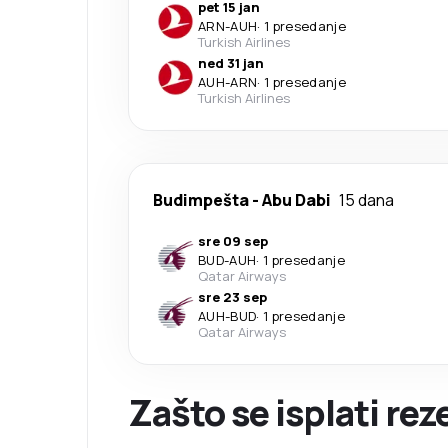
pet 15 jan
ARN
-
AUH
·
1 presedanje
Turkish Airlines
ned 31 jan
AUH
-
ARN
·
1 presedanje
Turkish Airlines
Budimpešta
-
Abu Dabi
15 dana
sre 09 sep
BUD
-
AUH
·
1 presedanje
Qatar Airways
sre 23 sep
AUH
-
BUD
·
1 presedanje
Qatar Airways
Zašto se isplati re