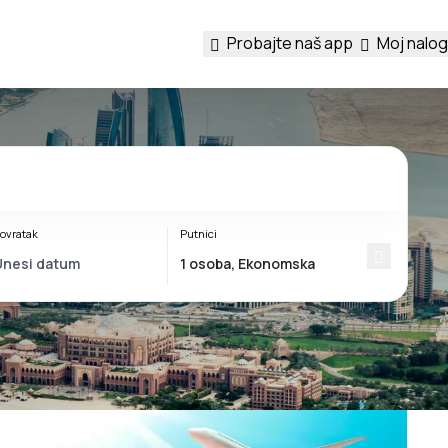
Probajte naš app
Moj nalog
ovratak
Putnici