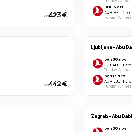
Turkish Airlines
uto 13 okt
423 €
AUH
-
HEL
·
1 pr
od
Turkish Airlines
Ljubljana
-
Abu Da
pon 30 nov
LJU
-
AUH
·
1 pr
Turkish Airlines
ned 13 dec
442 €
AUH
-
LJU
·
1 pr
od
Turkish Airlines
Zagreb
-
Abu Dab
pon 30 nov