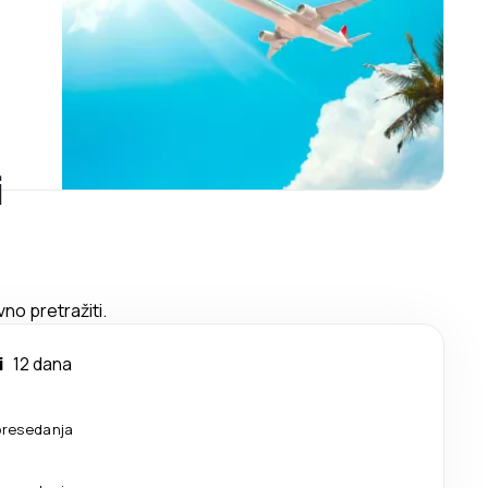
i
no pretražiti.
i
12 dana
presedanja