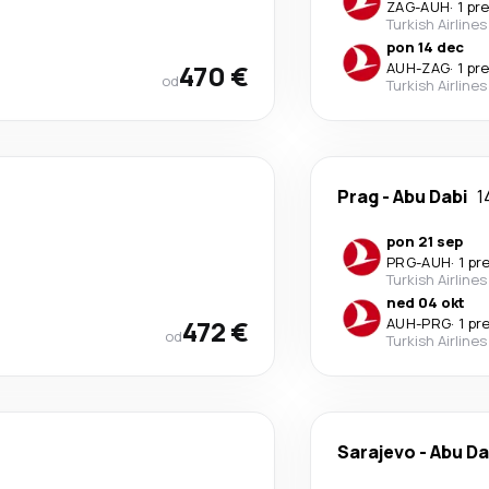
ZAG
-
AUH
·
1 pr
Turkish Airlines
pon 14 dec
470 €
AUH
-
ZAG
·
1 pr
od
Turkish Airlines
Prag
-
Abu Dabi
1
pon 21 sep
PRG
-
AUH
·
1 pr
Turkish Airlines
ned 04 okt
472 €
AUH
-
PRG
·
1 pr
od
Turkish Airlines
Sarajevo
-
Abu Da