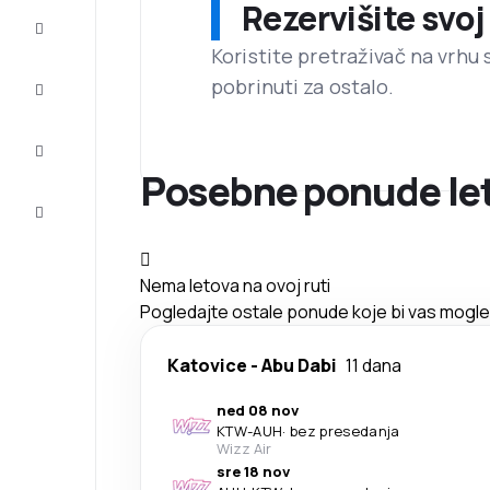
Rezervišite svoj
Prilike
Koristite pretraživač na vrhu 
pobrinuti za ostalo.
Dovršite
putovanje
Inspiracija
i saveti
Posebne ponude let
Korisnička
služba
Nema letova na ovoj ruti
Pogledajte ostale ponude koje bi vas mogle 
Katovice
-
Abu Dabi
11 dana
ned 08 nov
KTW
-
AUH
·
bez presedanja
Wizz Air
sre 18 nov