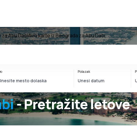
e za Abu Dabi
Avio karte iz Beograda za Abu Dabi
o
Polazak
P
bi
- Pretražite letove