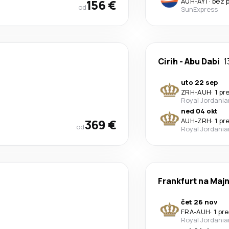
156 €
AUH
-
AYT
·
bez 
od
SunExpress
Cirih
-
Abu Dabi
1
uto 22 sep
ZRH
-
AUH
·
1 pr
Royal Jordania
ned 04 okt
369 €
AUH
-
ZRH
·
1 pr
od
Royal Jordania
Frankfurt na Majn
čet 26 nov
FRA
-
AUH
·
1 pr
Royal Jordania