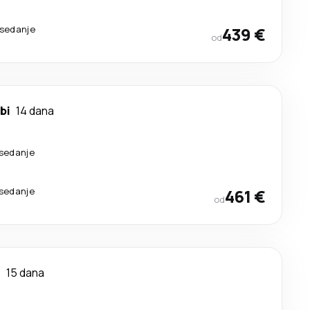
esedanje
439 €
od
bi
14 dana
esedanje
esedanje
461 €
od
i
15 dana