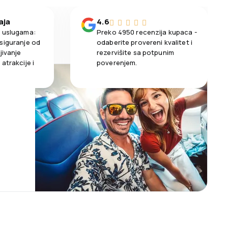
aja
4.6
m uslugama:
Preko 4950 recenzija kupaca -
siguranje od
odaberite provereni kvalitet i
jivanje
rezervišite sa potpunim
atrakcije i
poverenjem.