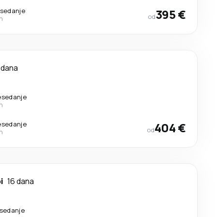
esedanje
395 €
od
n
 dana
resedanje
n
resedanje
404 €
od
n
i
16 dana
esedanje