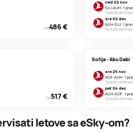
ned 22 nov
SJJ
-
AUH
·
1 pr
Turkish Airlines
sre 02 dec
486 €
AUH
-
SJJ
·
1 pr
od
Turkish Airlines
Sofija
-
Abu Dabi
sre 25 nov
SOF
-
AUH
·
1 pr
Turkish Airlines
pet 04 dec
517 €
AUH
-
SOF
·
1 pr
od
Turkish Airlines
zervisati letove sa eSky-om?