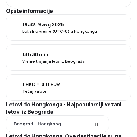
Opšte informacije
19:32, 9 avg 2026
Lokalno vreme (UTC+8) u Hongkongu
13 h 30 min
Vreme trajanja leta iz Beograda
1 HKD = 0.11 EUR
Tečaj valute
Letovi do Hongkonga - Najpopularniji vezani
letovi iz Beograda
Beograd - Hongkong
Letovi do Hongkonga. Ove destinacije su na