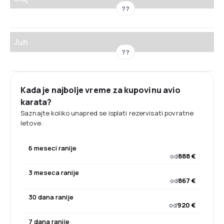
??
Jun
??
Kada je najbolje vreme za kupovinu avio
karata?
Saznajte koliko unapred se isplati rezervisati povratne
letove.
6 meseci ranije
od
888 €
3 meseca ranije
od
867 €
30 dana ranije
od
920 €
7 dana ranije