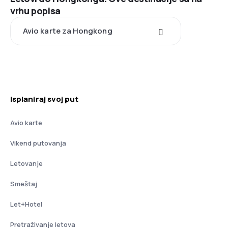
vrhu popisa
Avio karte za Hongkong
Isplaniraj svoj put
Avio karte
Vikend putovanja
Letovanje
Smeštaj
Let+Hotel
Pretraživanje letova