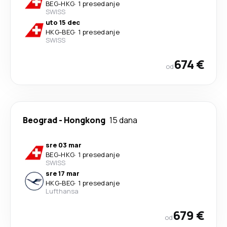
BEG
-
HKG
·
1 presedanje
SWISS
uto 15 dec
HKG
-
BEG
·
1 presedanje
SWISS
674 €
od
Beograd
-
Hongkong
15 dana
sre 03 mar
BEG
-
HKG
·
1 presedanje
SWISS
sre 17 mar
HKG
-
BEG
·
1 presedanje
Lufthansa
679 €
od