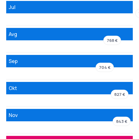
Jul
Avg
768 €
Sep
704 €
Okt
827 €
Nov
843 €