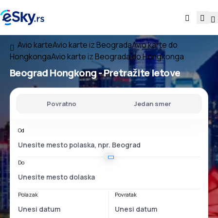
Avio karte
Avio karte iz Beograda
Avio karte do
Hongkonga
Avio karte iz Beograda do Hongkonga
Beograd Hongkong
- Pretražite letove
Povratno
Jedan smer
Od
Do
Polazak
Povratak