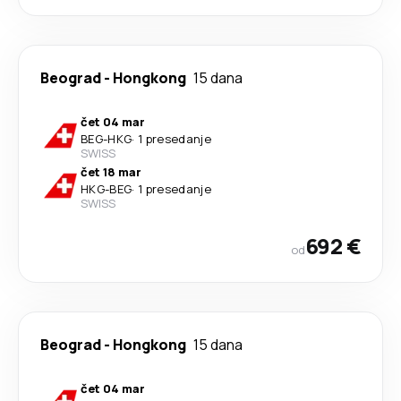
Beograd
-
Hongkong
15 dana
čet 04 mar
BEG
-
HKG
·
1 presedanje
SWISS
čet 18 mar
HKG
-
BEG
·
1 presedanje
SWISS
692 €
od
Beograd
-
Hongkong
15 dana
čet 04 mar