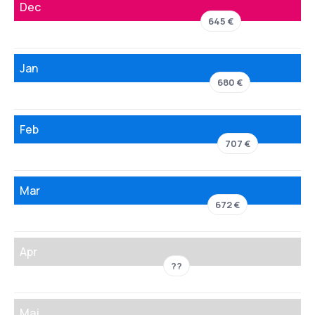
Dec
645 €
Jan
680 €
Feb
707 €
Mar
672 €
Apr
??
Maj