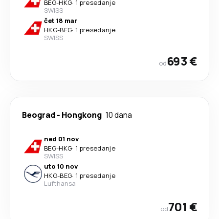
BEG
-
HKG
·
1 presedanje
SWISS
čet 18 mar
HKG
-
BEG
·
1 presedanje
SWISS
693 €
od
Beograd
-
Hongkong
10 dana
ned 01 nov
BEG
-
HKG
·
1 presedanje
SWISS
uto 10 nov
HKG
-
BEG
·
1 presedanje
Lufthansa
701 €
od