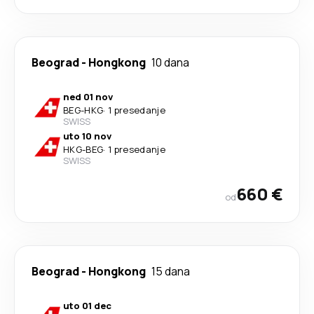
Beograd
-
Hongkong
10 dana
ned 01 nov
BEG
-
HKG
·
1 presedanje
SWISS
uto 10 nov
HKG
-
BEG
·
1 presedanje
SWISS
660 €
od
Beograd
-
Hongkong
15 dana
uto 01 dec