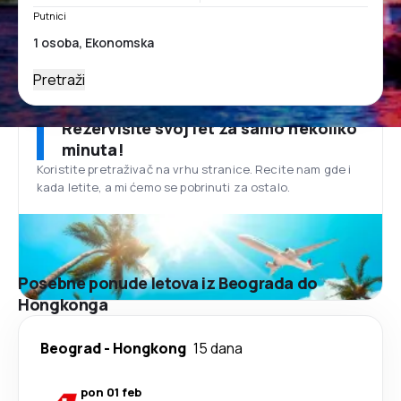
Putnici
Pretraži
Rezervišite svoj let za samo nekoliko
minuta!
Koristite pretraživač na vrhu stranice. Recite nam gde i
kada letite, a mi ćemo se pobrinuti za ostalo.
Posebne ponude letova iz Beograda do
Hongkonga
Beograd
-
Hongkong
15 dana
pon 01 feb