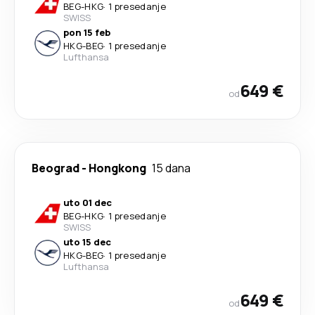
BEG
-
HKG
·
1 presedanje
SWISS
pon 15 feb
HKG
-
BEG
·
1 presedanje
Lufthansa
649 €
od
Beograd
-
Hongkong
15 dana
uto 01 dec
BEG
-
HKG
·
1 presedanje
SWISS
uto 15 dec
HKG
-
BEG
·
1 presedanje
Lufthansa
649 €
od