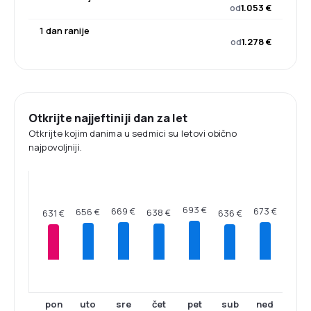
od
1.053 €
1 dan ranije
od
1.278 €
Otkrijte najjeftiniji dan za let
Otkrijte kojim danima u sedmici su letovi obično
najpovoljniji.
693 €
673 €
669 €
656 €
638 €
636 €
631 €
pon
uto
sre
čet
pet
sub
ned