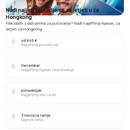
Nađi najjeftinije vrijeme za letjeti u za
Hongkong
Fleksibilni s datumima za putovanje? Nađi najeftiniji mjesec za
letjeti za Hongkong
od 645 €
Najjeftiniji povratni let
Decembar
Najjeftiniji mjesec za putovanje
ponedeljak
Najjeftiniji dan za let
3 meseca ranije
Najniže cene