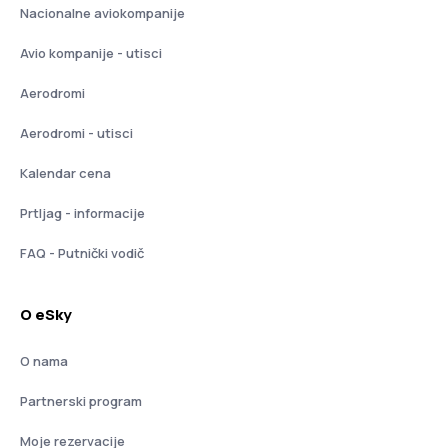
Nacionalne aviokompanije
Avio kompanije - utisci
Aerodromi
Aerodromi - utisci
Kalendar cena
Prtljag - informacije
FAQ - Putnički vodič
O eSky
O nama
Partnerski program
Moje rezervacije