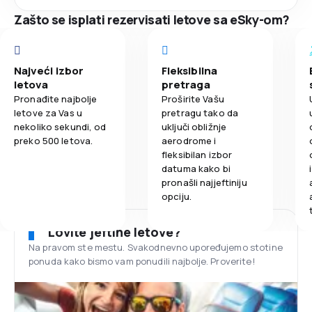
Zašto se isplati rezervisati letove sa eSky-om?
Najveći izbor
Fleksibilna
letova
pretraga
Pronađite najbolje
Proširite Vašu
letove za Vas u
pretragu tako da
nekoliko sekundi, od
uključi obližnje
preko 500 letova.
aerodrome i
fleksibilan izbor
datuma kako bi
pronašli najjeftiniju
opciju.
Lovite jeftine letove?
Na pravom ste mestu. Svakodnevno upoređujemo stotine
ponuda kako bismo vam ponudili najbolje. Proverite!