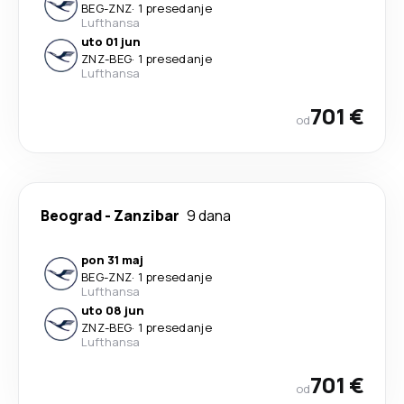
BEG
-
ZNZ
·
1 presedanje
Lufthansa
uto 01 jun
ZNZ
-
BEG
·
1 presedanje
Lufthansa
701 €
od
Beograd
-
Zanzibar
9 dana
pon 31 maj
BEG
-
ZNZ
·
1 presedanje
Lufthansa
uto 08 jun
ZNZ
-
BEG
·
1 presedanje
Lufthansa
701 €
od