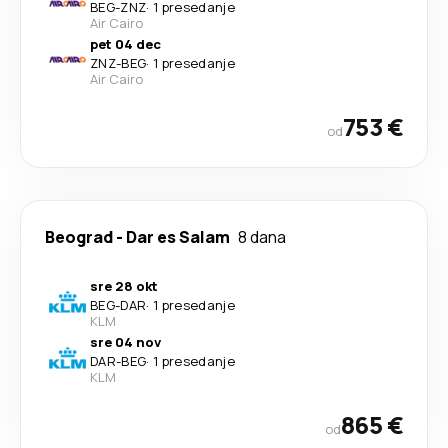
BEG
-
ZNZ
·
1 presedanje
Air Cairo
pet 04 dec
ZNZ
-
BEG
·
1 presedanje
Air Cairo
753 €
od
Beograd
-
Dar es Salam
8 dana
sre 28 okt
BEG
-
DAR
·
1 presedanje
KLM
sre 04 nov
DAR
-
BEG
·
1 presedanje
KLM
865 €
od