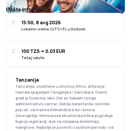
Opšte informacije
15:50, 8 avg 2026
Lokalno vreme (UTC+3) u Dodomi
100 TZS = 0.03 EUR
Tečaj valute
Tanzanija
Tanzanija, smeštena u istočnoj Africi, država je
nastala spajanjem Tanganjike i Zanzibara. Glavni
grad je Dodoma, iako Dar es Salaam ostaje
administrativni centar. Zemlju karakteriše raznolik
pejzaž: od masiva Kilimandžara do ravnica
Serengetija. Monsunska ekvatorska klima pogoduje
bujnoj vegetaciji, dok na obalama dominiraju
mangrove. Najbolje je posetiti u sušnom periodu: od