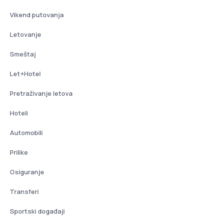
Vikend putovanja
Letovanje
Smeštaj
Let+Hotel
Pretraživanje letova
Hoteli
Automobili
Prilike
Osiguranje
Transferi
Sportski događaji