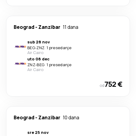
Beograd
-
Zanzibar
11 dana
sub 28 nov
BEG
-
ZNZ
·
1 presedanje
Air Cairo
uto 08 dec
ZNZ
-
BEG
·
1 presedanje
Air Cairo
752 €
od
Beograd
-
Zanzibar
10 dana
sre 25 nov