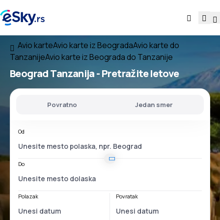
Avio karte
Avio karte iz Beograda
Avio karte do
Tanzanije
Avio karte iz Beograda do Tanzanije
Beograd Tanzanija
- Pretražite letove
Povratno
Jedan smer
Od
Do
Polazak
Povratak