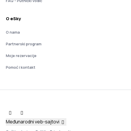
FAQ - Putnički vodič
O eSky
O nama
Partnerski program
Moje rezervacije
Pomoć i kontakt
Međunarodni veb-sajtovi