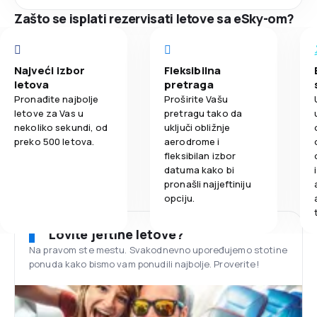
Zašto se isplati rezervisati letove sa eSky-om?
Najveći izbor
Fleksibilna
letova
pretraga
Pronađite najbolje
Proširite Vašu
letove za Vas u
pretragu tako da
nekoliko sekundi, od
uključi obližnje
preko 500 letova.
aerodrome i
fleksibilan izbor
datuma kako bi
pronašli najjeftiniju
opciju.
Lovite jeftine letove?
Na pravom ste mestu. Svakodnevno upoređujemo stotine
ponuda kako bismo vam ponudili najbolje. Proverite!