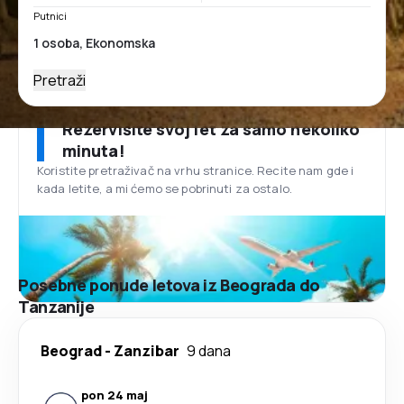
Putnici
Pretraži
Rezervišite svoj let za samo nekoliko
minuta!
Koristite pretraživač na vrhu stranice. Recite nam gde i
kada letite, a mi ćemo se pobrinuti za ostalo.
Posebne ponude letova iz Beograda do
Tanzanije
Beograd
-
Zanzibar
9 dana
pon 24 maj