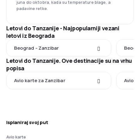
juna do oktobra, kada su temperature blage, a
padavine retke.
Letovi do Tanzanije - Najpopularniji vezani
letovi iz Beograda
Beograd - Zanzibar
Beogra
Letovi do Tanzanije. Ove destinacije su na vrhu
popisa
Avio karte za Zanzibar
Avio k
Isplaniraj svoj put
Avio karte