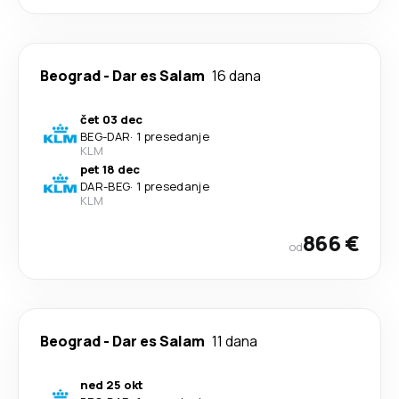
Beograd
-
Dar es Salam
16 dana
čet 03 dec
BEG
-
DAR
·
1 presedanje
KLM
pet 18 dec
DAR
-
BEG
·
1 presedanje
KLM
866 €
od
Beograd
-
Dar es Salam
11 dana
ned 25 okt