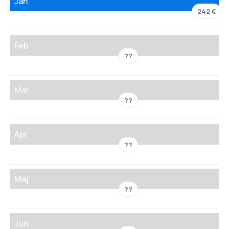
Jan
242 €
Feb
??
Mar
??
Apr
??
Maj
??
Jun