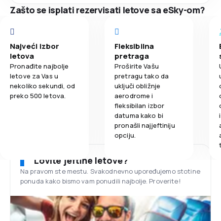
Zašto se isplati rezervisati letove sa eSky-om?
Najveći izbor
Fleksibilna
letova
pretraga
Pronađite najbolje
Proširite Vašu
letove za Vas u
pretragu tako da
nekoliko sekundi, od
uključi obližnje
preko 500 letova.
aerodrome i
fleksibilan izbor
datuma kako bi
pronašli najjeftiniju
opciju.
Lovite jeftine letove?
Na pravom ste mestu. Svakodnevno upoređujemo stotine
ponuda kako bismo vam ponudili najbolje. Proverite!