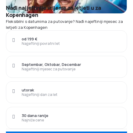
Nađi najjeftinije vrijeme za letjeti u za
Kopenhagen
Fleksibilni s datumima za putovanje? Nađi najeftiniji mjesec za
letjeti za Kopenhagen
od 199 €
Najjeftiniji povratni let
Septembar, Oktobar, Decembar
Najjeftiniji mjesec za putovanje
utorak
Najjeftiniji dan za let
30 dana ranije
Najniže cene