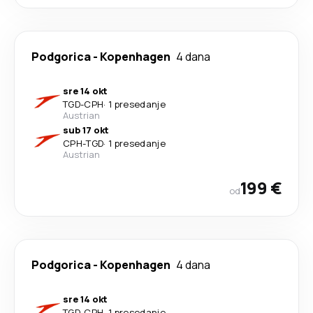
Podgorica
-
Kopenhagen
4 dana
sre 14 okt
TGD
-
CPH
·
1 presedanje
Austrian
sub 17 okt
CPH
-
TGD
·
1 presedanje
Austrian
199 €
od
Podgorica
-
Kopenhagen
4 dana
sre 14 okt
TGD
-
CPH
·
1 presedanje