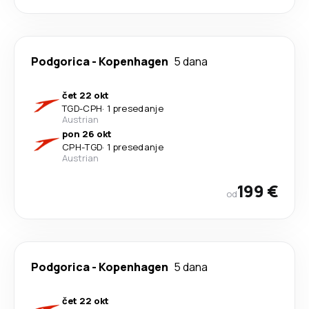
Podgorica
-
Kopenhagen
5 dana
čet 22 okt
TGD
-
CPH
·
1 presedanje
Austrian
pon 26 okt
CPH
-
TGD
·
1 presedanje
Austrian
199 €
od
Podgorica
-
Kopenhagen
5 dana
čet 22 okt