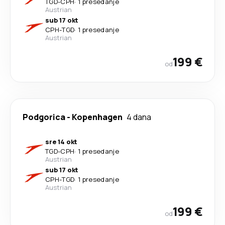
TGD
-
CPH
·
1 presedanje
Austrian
sub 17 okt
CPH
-
TGD
·
1 presedanje
Austrian
199 €
od
Podgorica
-
Kopenhagen
4 dana
sre 14 okt
TGD
-
CPH
·
1 presedanje
Austrian
sub 17 okt
CPH
-
TGD
·
1 presedanje
Austrian
199 €
od