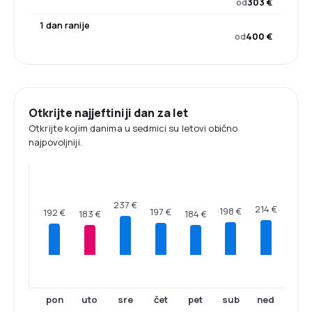
od
303 €
1 dan ranije
od
400 €
Otkrijte najjeftiniji dan za let
Otkrijte kojim danima u sedmici su letovi obično
najpovoljniji.
237 €
214 €
198 €
197 €
192 €
184 €
183 €
pon
uto
sre
čet
pet
sub
ned