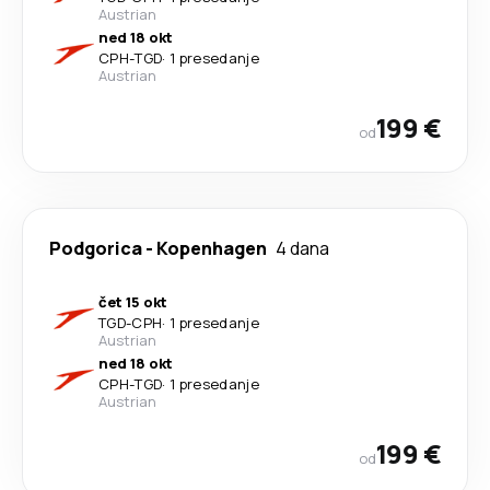
Austrian
ned 18 okt
CPH
-
TGD
·
1 presedanje
Austrian
199 €
od
Podgorica
-
Kopenhagen
4 dana
čet 15 okt
TGD
-
CPH
·
1 presedanje
Austrian
ned 18 okt
CPH
-
TGD
·
1 presedanje
Austrian
199 €
od