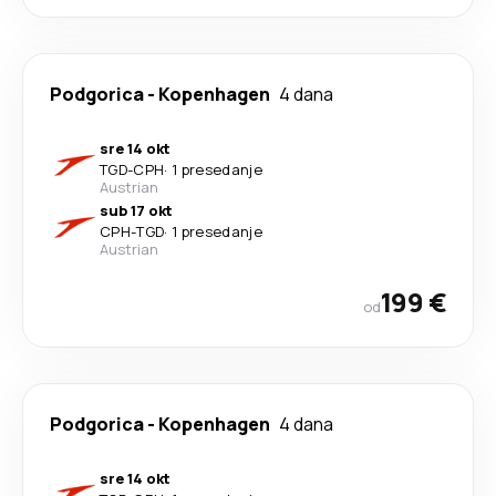
Podgorica
-
Kopenhagen
4 dana
sre 14 okt
TGD
-
CPH
·
1 presedanje
Austrian
sub 17 okt
CPH
-
TGD
·
1 presedanje
Austrian
199 €
od
Podgorica
-
Kopenhagen
4 dana
sre 14 okt