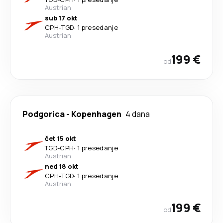
Austrian
sub 17 okt
CPH
-
TGD
·
1 presedanje
Austrian
199 €
od
Podgorica
-
Kopenhagen
4 dana
čet 15 okt
TGD
-
CPH
·
1 presedanje
Austrian
ned 18 okt
CPH
-
TGD
·
1 presedanje
Austrian
199 €
od