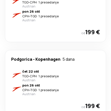
TGD
-
CPH
·
1 presedanje
Austrian
pon 26 okt
CPH
-
TGD
·
1 presedanje
Austrian
199 €
od
Podgorica
-
Kopenhagen
5 dana
čet 22 okt
TGD
-
CPH
·
1 presedanje
Austrian
pon 26 okt
CPH
-
TGD
·
1 presedanje
Austrian
199 €
od