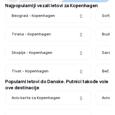
Najpopularniji vezali letovi za Kopenhagen
Beograd - Kopenhagen
Sofija
Tirana - Kopenhagen
Budimp
Skoplje - Kopenhagen
Saraje
Tivat - Kopenhagen
Beč - 
Popularni letovi do Danske. Putnici takođe vole
ove destinacije
Avio karte za Kopenhagen
Avio ka