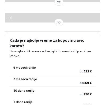
??
Jul
??
Kada je najbolje vreme za kupovinu avio
karata?
Saznajte koliko unapred se isplati rezervisati povratne
letove.
6 meseci ranije
od
322 €
3 meseca ranije
od
259 €
30 dana ranije
od
258 €
7 dana ranije