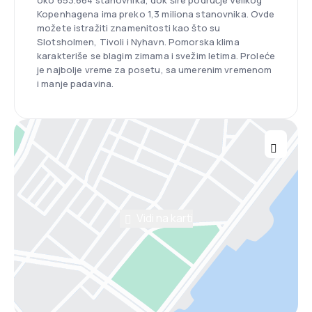
oko 653.664 stanovnika, dok šire područje Velikog
Kopenhagena ima preko 1,3 miliona stanovnika. Ovde
možete istražiti znamenitosti kao što su
Slotsholmen, Tivoli i Nyhavn. Pomorska klima
karakteriše se blagim zimama i svežim letima. Proleće
je najbolje vreme za posetu, sa umerenim vremenom
i manje padavina.
Vidi na karti