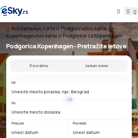
Avio karte
Avio karte iz Podgorice
Avio karte za
Kopenhagen
Avio karte iz Podgorice za Kopenhagen
Podgorica Kopenhagen
- Pretražite letove
Povratno
Jedan smer
Od
Do
Polazak
Povratak