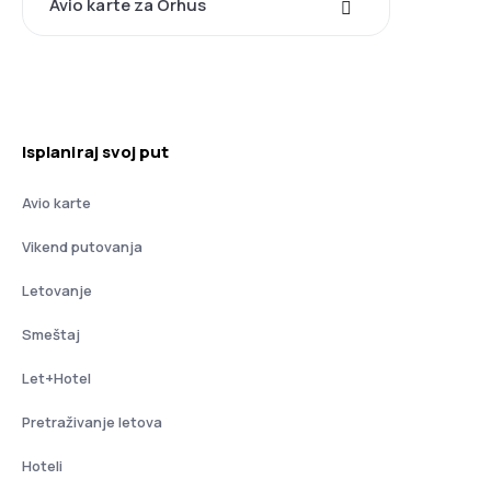
Avio karte za Orhus
Isplaniraj svoj put
Avio karte
Vikend putovanja
Letovanje
Smeštaj
Let+Hotel
Pretraživanje letova
Hoteli