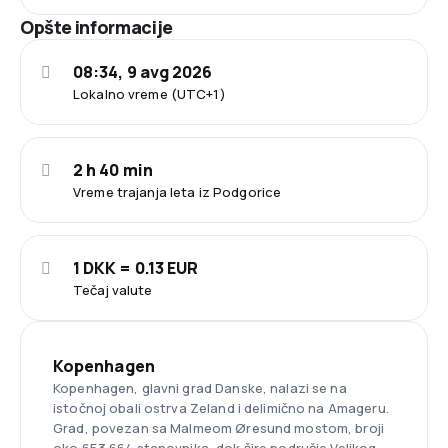
Opšte informacije
08:34, 9 avg 2026
Lokalno vreme (UTC+1)
2 h 40 min
Vreme trajanja leta iz Podgorice
1 DKK = 0.13 EUR
Tečaj valute
Kopenhagen
Kopenhagen, glavni grad Danske, nalazi se na
istočnoj obali ostrva Zeland i delimično na Amageru.
Grad, povezan sa Malmeom Øresund mostom, broji