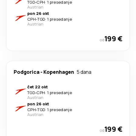
TGD
-
CPH
·
1 presedanje
Austrian
pon 26 okt
CPH
-
TGD
·
1 presedanje
Austrian
199 €
od
Podgorica
-
Kopenhagen
5 dana
čet 22 okt
TGD
-
CPH
·
1 presedanje
Austrian
pon 26 okt
CPH
-
TGD
·
1 presedanje
Austrian
199 €
od