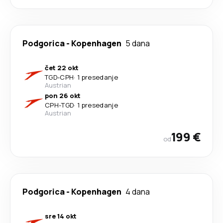
Podgorica
-
Kopenhagen
5 dana
čet 22 okt
TGD
-
CPH
·
1 presedanje
Austrian
pon 26 okt
CPH
-
TGD
·
1 presedanje
Austrian
199 €
od
Podgorica
-
Kopenhagen
4 dana
sre 14 okt