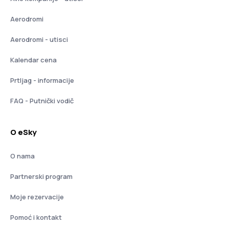
Aerodromi
Aerodromi - utisci
Kalendar cena
Prtljag - informacije
FAQ - Putnički vodič
O eSky
O nama
Partnerski program
Moje rezervacije
Pomoć i kontakt