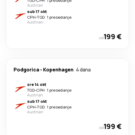
TGD
-
CPH
·
1 presedanje
Austrian
sub 17 okt
CPH
-
TGD
·
1 presedanje
Austrian
199 €
od
Podgorica
-
Kopenhagen
4 dana
sre 14 okt
TGD
-
CPH
·
1 presedanje
Austrian
sub 17 okt
CPH
-
TGD
·
1 presedanje
Austrian
199 €
od