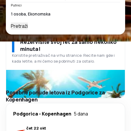
Putnici
Pretraži
Rezervišite svoj let za samo nekoliko
minuta!
Koristite pretraživač na vrhu stranice. Recite nam gde i
kada letite, a mi ćemo se pobrinuti za ostalo.
Posebne ponude letova iz Podgorice za
Kopenhagen
Podgorica
-
Kopenhagen
5 dana
čet 22 okt