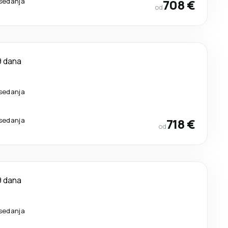
sedanja
708 €
od
9 dana
sedanja
sedanja
718 €
od
9 dana
sedanja