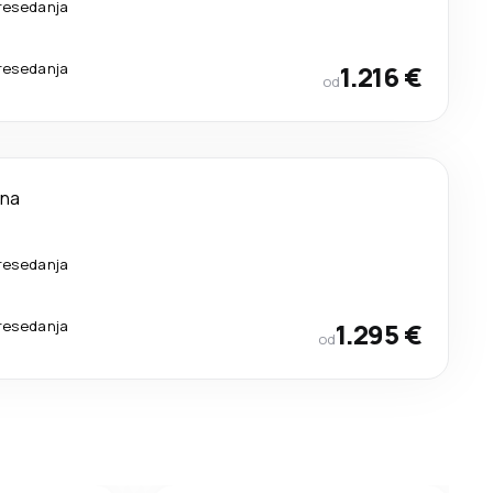
resedanja
resedanja
1.216 €
od
ana
resedanja
resedanja
1.295 €
od