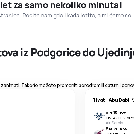
 let za samo nekoliko minuta!
stranice. Recite nam gde i kada letite, a mi ćemo se
ova iz Podgorice do Ujedinj
zanimati. Takođe možete promeniti aerodrom ili datum i ponov
Tivat
-
Abu Dabi
sre 18 nov
TIV
-
AUH
·
2 pre
Air Serbia
čet 26 nov