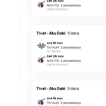
čet 26 nov
AUH
-
TIV
·
2 presedanja
Qatar Airways
Tivat
-
Abu Dabi
9 dana
sre 18 nov
TIV
-
AUH
·
2 presedanja
Air Serbia
čet 26 nov
AUH
-
TIV
·
2 presedanja
Qatar Airways
Tivat
-
Abu Dabi
9 dana
sre 18 nov
TIV
-
AUH
·
2 presedanja