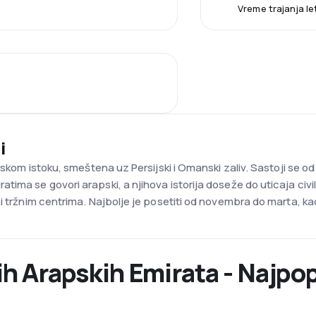
Vreme trajanja le
i
iskom istoku, smeštena uz Persijski i Omanski zaliv. Sastoji se o
ima se govori arapski, a njihova istorija doseže do uticaja civi
 i tržnim centrima. Najbolje je posetiti od novembra do marta, k
h Arapskih Emirata - Najpopu