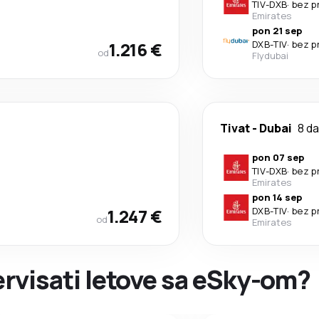
TIV
-
DXB
·
bez p
Emirates
pon 21 sep
1.216 €
DXB
-
TIV
·
bez p
od
Flydubai
Tivat
-
Dubai
8 d
pon 07 sep
TIV
-
DXB
·
bez p
Emirates
pon 14 sep
1.247 €
DXB
-
TIV
·
bez p
od
Emirates
zervisati letove sa eSky-om?