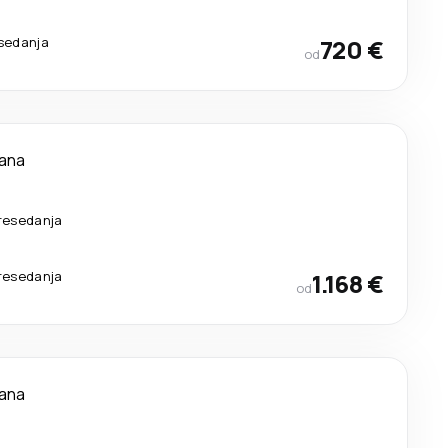
sedanja
720 €
od
dana
resedanja
resedanja
1.168 €
od
dana