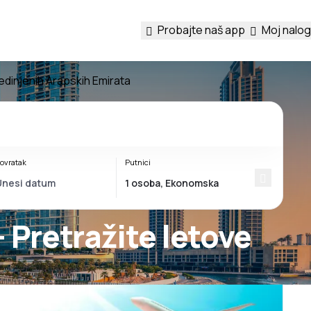
Probajte naš app
Moj nalog
edinjenih Arapskih Emirata
ovratak
Putnici
- Pretražite letove