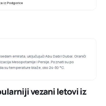
ta iz Podgorice
d sedam emirata, uključujući Abu Dabi i Dubai. Graniči
lizacija Mesopotamije i Persije. Poznati su po
ada su temperature blaže, oko 24-30 °C.
larniji vezani letovi iz