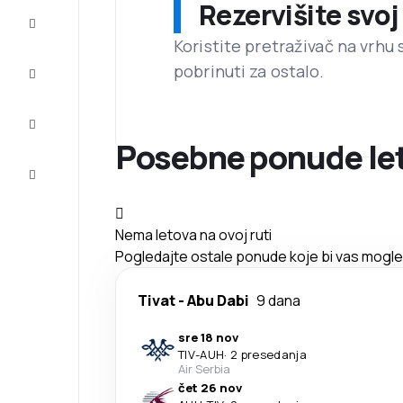
Rezervišite svoj
Prilike
Koristite pretraživač na vrhu 
pobrinuti za ostalo.
Dovršite
putovanje
Inspiracija
i saveti
Posebne ponude let
Korisnička
služba
Nema letova na ovoj ruti
Pogledajte ostale ponude koje bi vas mogle 
Tivat
-
Abu Dabi
9 dana
sre 18 nov
TIV
-
AUH
·
2 presedanja
Air Serbia
čet 26 nov