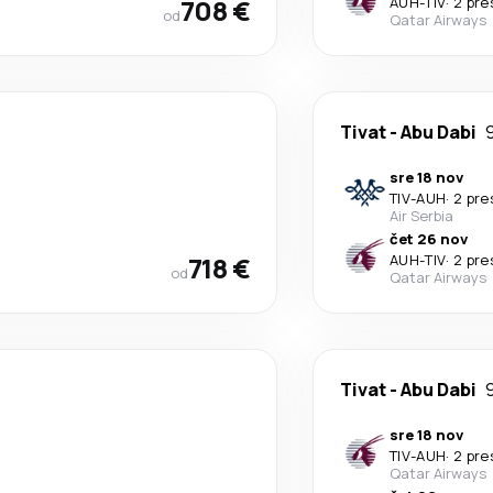
708 €
AUH
-
TIV
·
2 pre
od
Qatar Airways
Tivat
-
Abu Dabi
sre 18 nov
TIV
-
AUH
·
2 pre
Air Serbia
čet 26 nov
718 €
AUH
-
TIV
·
2 pre
od
Qatar Airways
Tivat
-
Abu Dabi
sre 18 nov
TIV
-
AUH
·
2 pre
Qatar Airways