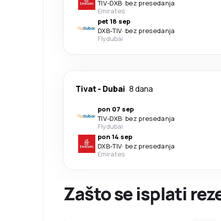
TIV
-
DXB
·
bez presedanja
Emirates
pet 18 sep
DXB
-
TIV
·
bez presedanja
Flydubai
Tivat
-
Dubai
8 dana
pon 07 sep
TIV
-
DXB
·
bez presedanja
Flydubai
pon 14 sep
DXB
-
TIV
·
bez presedanja
Emirates
Zašto se isplati re