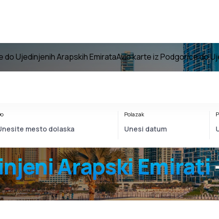
e do Ujedinjenih Arapskih Emirata
Avio karte iz Podgorice do Uj
o
Polazak
P
njeni Arapski Emirati