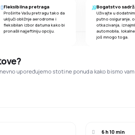
Fleksibilna pretraga
Bogatstvo sadrž
Proširite Vašu pretragu tako da
Uživajte u dodatni
uključi obližnje aerodrome i
putno osiguranje, o
fleksibilan izbor datuma kako bi
otkazivanja, iznajml
pronašli najjeftiniju opciju.
automobila, lokalne 
još mnogo toga.
etove?
dnevno upoređujemo stotine ponuda kako bismo vam
6 h 10 min