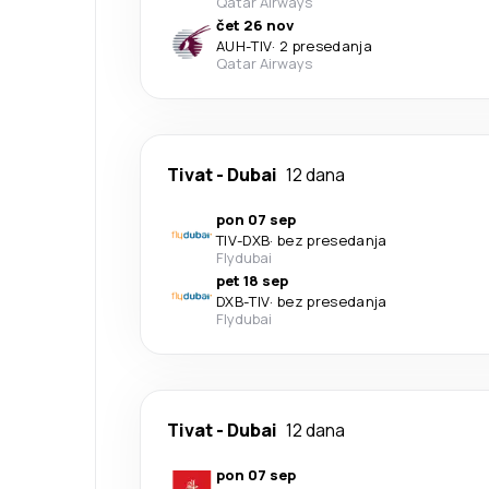
Qatar Airways
čet 26 nov
AUH
-
TIV
·
2 presedanja
Qatar Airways
Tivat
-
Dubai
12 dana
pon 07 sep
TIV
-
DXB
·
bez presedanja
Flydubai
pet 18 sep
DXB
-
TIV
·
bez presedanja
Flydubai
Tivat
-
Dubai
12 dana
pon 07 sep