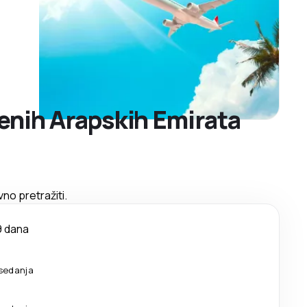
enih Arapskih Emirata
no pretražiti.
9 dana
sedanja