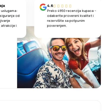
aja
4.6
m uslugama:
Preko 4950 recenzija kupaca -
siguranje od
odaberite provereni kvalitet i
jivanje
rezervišite sa potpunim
atrakcije i
poverenjem.