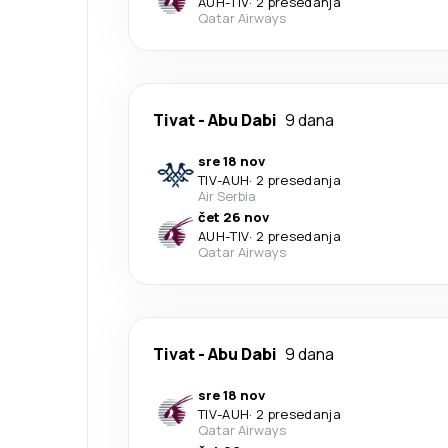
AUH
-
TIV
·
2 presedanja
Qatar Airways
Tivat
-
Abu Dabi
9 dana
sre 18 nov
TIV
-
AUH
·
2 presedanja
Air Serbia
čet 26 nov
AUH
-
TIV
·
2 presedanja
Qatar Airways
Tivat
-
Abu Dabi
9 dana
sre 18 nov
TIV
-
AUH
·
2 presedanja
Qatar Airways