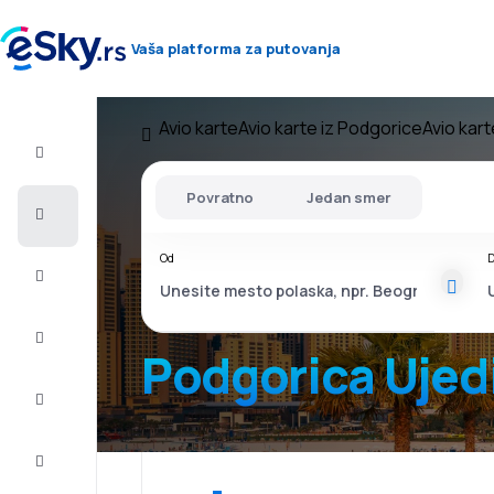
Vaša platforma za putovanja
Avio karte
Avio karte iz Podgorice
Avio kart
Let+Hotel
Povratno
Jedan smer
Avio
karte
Od
D
Letovanje
Last
minute
Podgorica Ujedi
Vikend
putovanja
Smeštaj