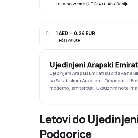
Lokalno vreme (UTC+4) u Abu Dabiju
1 AED = 0.24 EUR
Tečaj valute
Ujedinjeni Arapski Emirat
Ujedinjeni Arapski Emirati su država na Bl
sa Saudijskom Arabijom i Omanom. U Emirat
modernoj arhitekturi, luksuznim hotelima
Letovi do Ujedinjeni
Podgorice