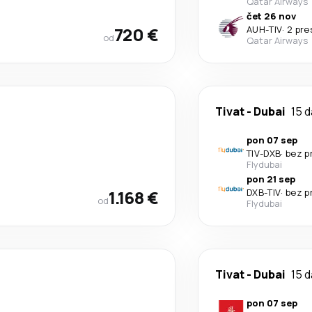
Qatar Airways
čet 26 nov
720 €
AUH
-
TIV
·
2 pre
od
Qatar Airways
Tivat
-
Dubai
15 
pon 07 sep
TIV
-
DXB
·
bez p
Flydubai
pon 21 sep
1.168 €
DXB
-
TIV
·
bez p
od
Flydubai
Tivat
-
Dubai
15 
pon 07 sep