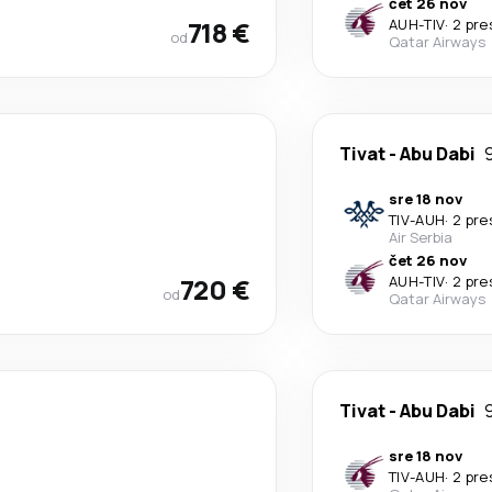
čet 26 nov
718 €
AUH
-
TIV
·
2 pre
od
Qatar Airways
Tivat
-
Abu Dabi
sre 18 nov
TIV
-
AUH
·
2 pre
Air Serbia
čet 26 nov
720 €
AUH
-
TIV
·
2 pre
od
Qatar Airways
Tivat
-
Abu Dabi
sre 18 nov
TIV
-
AUH
·
2 pre