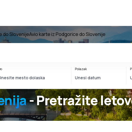
e do Slovenije
Avio karte iz Podgorice do Slovenije
o
Polazak
P
enija
- Pretražite leto