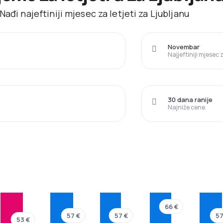
ađi najeftiniji mjesec za letjeti za Ljubljanu
Novembar
Najjeftiniji mjesec
30 dana ranije
Najniže cene
66 €
57 €
57 €
57
53 €