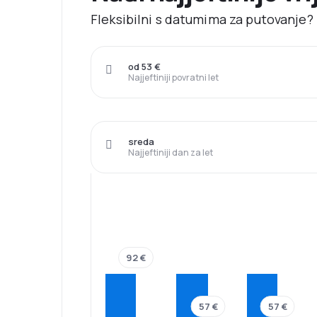
Fleksibilni s datumima za putovanje? N
od 53 €
Najjeftiniji povratni let
sreda
Najjeftiniji dan za let
92 €
57 €
57 €