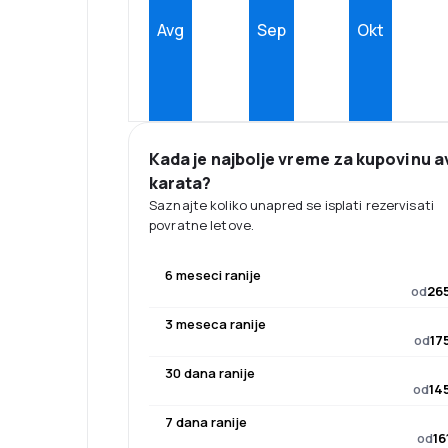
Avg
Sep
Okt
Kada je najbolje vreme za kupovinu a
karata?
Saznajte koliko unapred se isplati rezervisati
povratne letove.
6 meseci ranije
od
265
3 meseca ranije
od
17
30 dana ranije
od
14
7 dana ranije
od
16