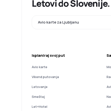
Letovi do Slovenije
Avio karte za Ljubljanu
Isplaniraj svoj put
Sa
Avio karte
Mo
Vikend putovanja
Ra
Letovanje
Av
Smeštaj
Na
Let+Hotel
Av