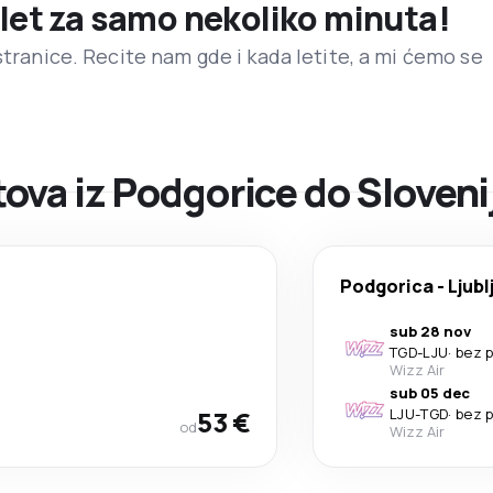
 let za samo nekoliko minuta!
stranice. Recite nam gde i kada letite, a mi ćemo se
ova iz Podgorice do Sloveni
Podgorica
-
Ljubl
sub 28 nov
TGD
-
LJU
·
bez 
Wizz Air
sub 05 dec
53 €
LJU
-
TGD
·
bez 
od
Wizz Air