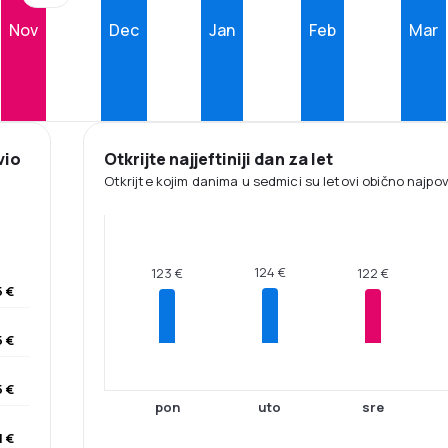
Nov
Dec
Jan
Feb
Mar
vio
Otkrijte najjeftiniji dan za let
Otkrijte kojim danima u sedmici su letovi obično najpovol
124 €
123 €
122 €
 €
5 €
5 €
pon
uto
sre
1 €