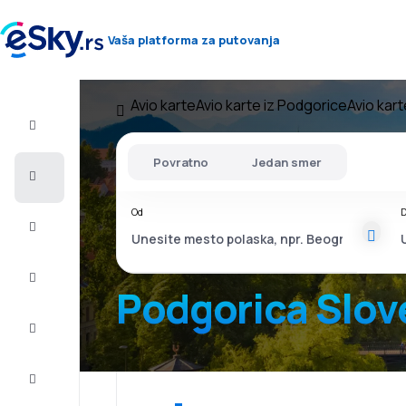
Vaša platforma za putovanja
Avio karte
Avio karte iz Podgorice
Avio kart
Let+Hotel
Povratno
Jedan smer
Avio
karte
Od
D
Letovanje
Last
minute
Podgorica Slov
Vikend
putovanja
Smeštaj