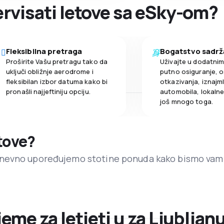
zervisati letove sa eSky-om?
Fleksibilna pretraga
Bogatstvo sadrž
Proširite Vašu pretragu tako da
Uživajte u dodatni
uključi obližnje aerodrome i
putno osiguranje, o
fleksibilan izbor datuma kako bi
otkazivanja, iznajml
pronašli najjeftiniju opciju.
automobila, lokalne 
još mnogo toga.
etove?
dnevno upoređujemo stotine ponuda kako bismo vam
jeme za letjeti u za Ljubljan