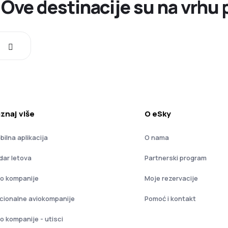
. Ove destinacije su na vrhu
znaj više
O eSky
bilna aplikacija
O nama
dar letova
Partnerski program
io kompanije
Moje rezervacije
cionalne aviokompanije
Pomoć i kontakt
io kompanije - utisci