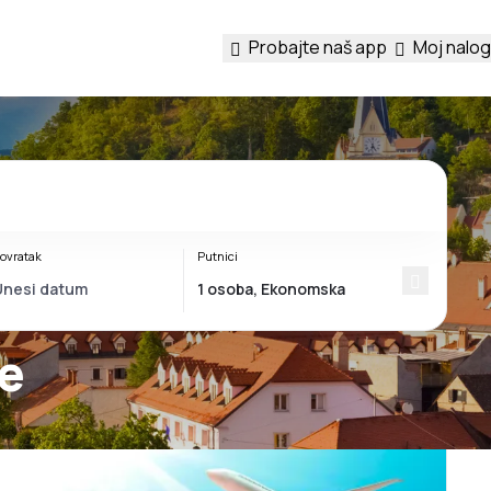
Probajte naš app
Moj nalog
ovratak
Putnici
ve