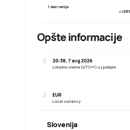
1 dan ranije
od
299
Opšte informacije
20:38, 7 avg 2026
Lokalno vreme (UTC+1) u Ljubljani
EUR
Local currency
Slovenija