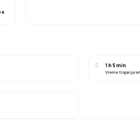
 €
1 h 5 min
Vreme trajanja le