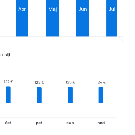
Apr
Maj
Jun
Jul
jniji.
127 €
125 €
124 €
122 €
čet
pet
sub
ned