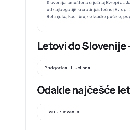
Slovenija, smeštena u južnoj Evropi uz Ja
od najbogatijih u srednjoistočnoj Evropi.
Bohinjsko, kao i brojne kraške pećine, pop
Letovi do Slovenije 
Podgorica - Ljubljana
Odakle najčešće le
Tivat - Slovenija