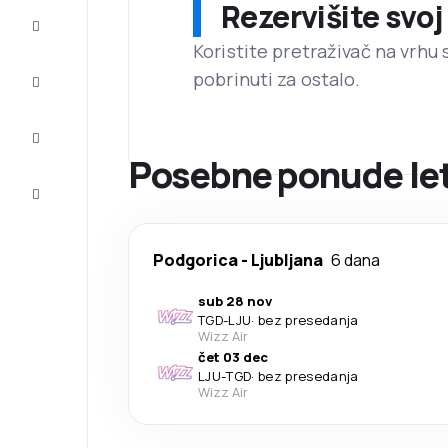
Rezervišite svoj
Prilike
Koristite pretraživač na vrhu 
pobrinuti za ostalo.
Dovršite
putovanje
Inspiracija
i saveti
Posebne ponude let
Korisnička
služba
Podgorica
-
Ljubljana
6 dana
sub 28 nov
TGD
-
LJU
·
bez presedanja
Wizz Air
čet 03 dec
LJU
-
TGD
·
bez presedanja
Wizz Air