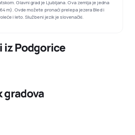
atskom. Glavni grad je Ljubljana. Ova zemlja je jedna
2.864 m). Ovde možete pronaći prelepa jezera Bled i
leće i leto. Službeni jezik je slovenački.
i iz Podgorice
k gradova