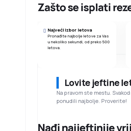
Zašto se isplati re
Najveći izbor letova
Pronađite najbolje letove za Vas
u nekoliko sekundi, od preko 500
letova.
Lovite jeftine l
Na pravom ste mestu. Svako
ponudili najbolje. Proverite!
Nađi najjeftinije vri