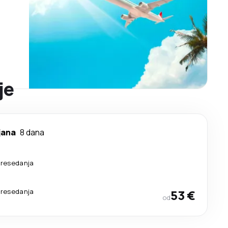
je
jana
8 dana
presedanja
presedanja
53 €
od