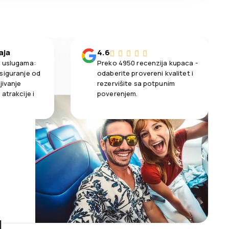
aja
4.6
m uslugama:
Preko 4950 recenzija kupaca -
siguranje od
odaberite provereni kvalitet i
jivanje
rezervišite sa potpunim
atrakcije i
poverenjem.
u