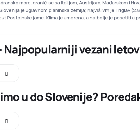
dransko more, graniči se sa Italijom, Austrijom, Mađarskom i Hrv
 Slovenija je uglavnom planinska zemlja; najviši vrh je Triglav (
ut Postojnske jame. Klima je umerena, a najbolje je posetiti u pro
- Najpopularniji vezani letov
timo u do Slovenije? Poreda