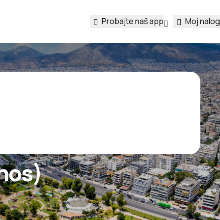
Probajte naš app
Moj nalog
hos)