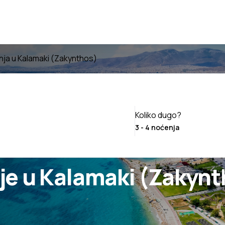
nja u Kalamaki (Zakynthos)
Koliko dugo?
je u Kalamaki (Zakynt