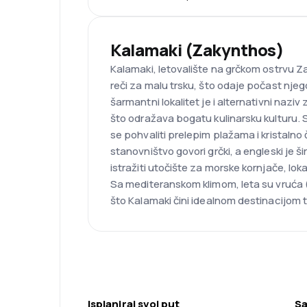
Kalamaki (Zakynthos)
Kalamaki, letovalište na grčkom ostrvu Za
reči za malu trsku, što odaje počast nj
šarmantni lokalitet je i alternativni naziv
što odražava bogatu kulinarsku kulturu
se pohvaliti prelepim plažama i kristalno
stanovništvo govori grčki, a engleski je š
istražiti utočište za morske kornjače, lok
Sa mediteranskom klimom, leta su vruća (
što Kalamaki čini idealnom destinacijom 
Isplaniraj svoj put
Sa