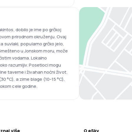
kintos, dobilo je ime po grčkoj
egovom prirodnom okruženju. Ovaj
 za suvlaki, popularno grčko jelo,
. Smešteno u Jonskom moru, može
 čistim vodama. Lokalno
iroko razumljiv. Posetioci mogu
alne taverne i živahan noćni život.
30 °C), a zime blage (10-15 °C),
tokom cele godine.
znaj više
O eSky