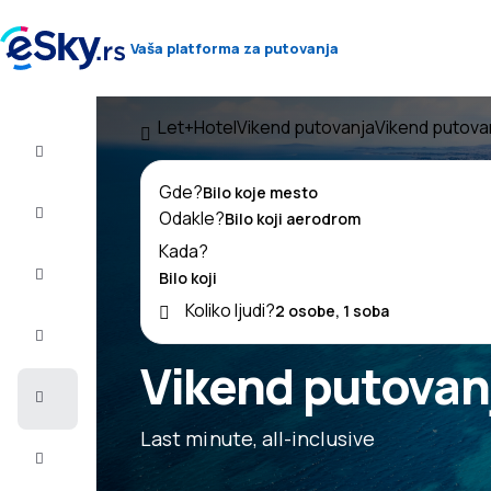
Vaša platforma za putovanja
Let+Hotel
Vikend putovanja
Vikend putova
Let+Hotel
Gde?
Avio
Odakle?
karte
Kada?
Letovanje
Koliko ljudi?
Last
minute
Vikend putovan
Vikend
putovanja
Last minute, all-inclusive
Smeštaj