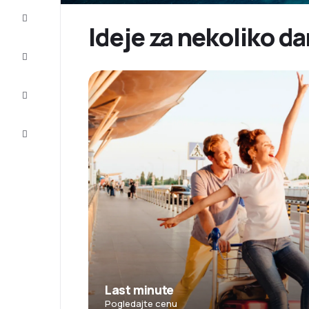
Prilike
Ideje za nekoliko d
Dovršite
putovanje
Inspiracija
i saveti
Korisnička
služba
Last minute
Pogledajte cenu