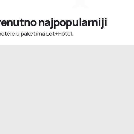
trenutno najpopularniji
 hotele u paketima Let+Hotel.