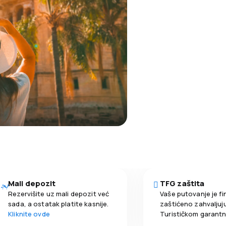
Mali depozit
TFG zaštita
Rezervišite uz mali depozit već
Vaše putovanje je fi
sada, a ostatak platite kasnije.
zaštićeno zahvaljuju
Kliknite ovde
Turističkom garant