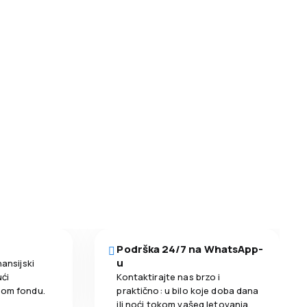
Podrška 24/7 na WhatsApp-
u
nansijski
ći
Kontaktirajte nas brzo i
nom fondu.
praktično: u bilo koje doba dana
ili noći tokom vašeg letovanja.