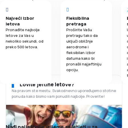
Najveći izbor
Fleksibilna
letova
pretraga
Pronađite najbolje
Proširite Vašu
letove za Vas u
pretragu tako da
nekoliko sekundi, od
uključi obližnje
preko 500 letova.
aerodrome i
fleksibilan izbor
datuma kako bi
pronašli najjeftiniju
opciju.
Lovite jeftine letove?
Na pravom ste mestu. Svakodnevno upoređujemo stotine
ponuda kako bismo vam ponudili najbolje. Proverite!
Nađi najjeftinije vrijeme za letjeti u za