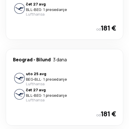
čet 27 avg
BLL
-
BEG
·
1 presedanje
Lufthansa
181 €
od
Beograd
-
Bilund
3 dana
uto 25 avg
BEG
-
BLL
·
1 presedanje
Lufthansa
čet 27 avg
BLL
-
BEG
·
1 presedanje
Lufthansa
181 €
od