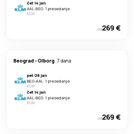
čet 14 jan
AAL
-
BEG
·
1 presedanje
KLM
269 €
od
Beograd
-
Olborg
7 dana
pet 08 jan
BEG
-
AAL
·
1 presedanje
KLM
čet 14 jan
AAL
-
BEG
·
1 presedanje
KLM
269 €
od