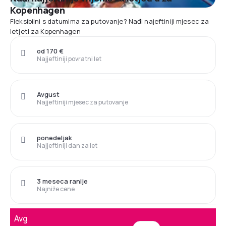
Kopenhagen
Fleksibilni s datumima za putovanje? Nađi najeftiniji mjesec za
letjeti za Kopenhagen
od 170 €
Najjeftiniji povratni let
Avgust
Najjeftiniji mjesec za putovanje
ponedeljak
Najjeftiniji dan za let
3 meseca ranije
Najniže cene
Avg