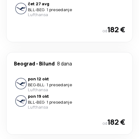
čet 27 avg
BLL
-
BEG
·
1 presedanje
Lufthansa
182 €
od
Beograd
-
Bilund
8 dana
pon 12 okt
BEG
-
BLL
·
1 presedanje
Lufthansa
pon 19 okt
BLL
-
BEG
·
1 presedanje
Lufthansa
182 €
od