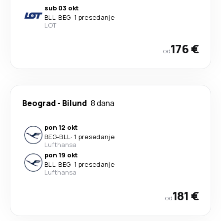
sub 03 okt
BLL
-
BEG
·
1 presedanje
LOT
176 €
od
Beograd
-
Bilund
8 dana
pon 12 okt
BEG
-
BLL
·
1 presedanje
Lufthansa
pon 19 okt
BLL
-
BEG
·
1 presedanje
Lufthansa
181 €
od