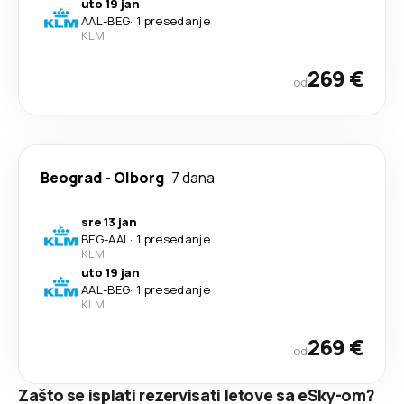
uto 19 jan
AAL
-
BEG
·
1 presedanje
KLM
269 €
od
Beograd
-
Olborg
7 dana
sre 13 jan
BEG
-
AAL
·
1 presedanje
KLM
uto 19 jan
AAL
-
BEG
·
1 presedanje
KLM
269 €
od
Zašto se isplati rezervisati letove sa eSky-om?