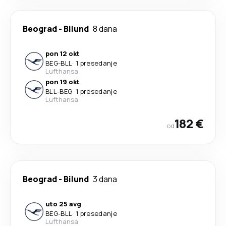
Beograd
-
Bilund
8 dana
pon 12 okt
BEG
-
BLL
·
1 presedanje
Lufthansa
pon 19 okt
BLL
-
BEG
·
1 presedanje
Lufthansa
182 €
od
Beograd
-
Bilund
3 dana
uto 25 avg
BEG
-
BLL
·
1 presedanje
Lufthansa