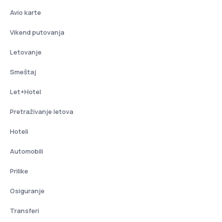
Avio karte
Vikend putovanja
Letovanje
Smeštaj
Let+Hotel
Pretraživanje letova
Hoteli
Automobili
Prilike
Osiguranje
Transferi