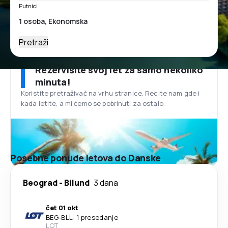
Putnici
Pretraži
Rezervišite svoj let za samo nekoliko
minuta!
Koristite pretraživač na vrhu stranice. Recite nam gde i
kada letite, a mi ćemo se pobrinuti za ostalo.
Posebne ponude letova do Danske
Beograd
-
Bilund
3 dana
čet 01 okt
BEG
-
BLL
·
1 presedanje
LOT