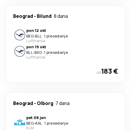
Beograd
-
Bilund
8 dana
pon 12 okt
BEG
-
BLL
·
1 presedanje
Lufthansa
pon 19 okt
BLL
-
BEG
·
1 presedanje
Lufthansa
183 €
od
Beograd
-
Olborg
7 dana
pet 08 jan
BEG
-
AAL
·
1 presedanje
KLM