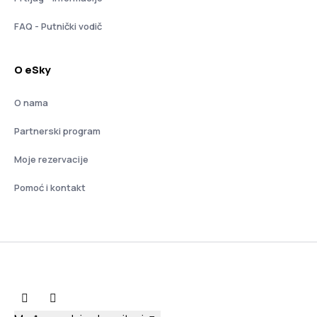
FAQ - Putnički vodič
O eSky
O nama
Partnerski program
Moje rezervacije
Pomoć i kontakt