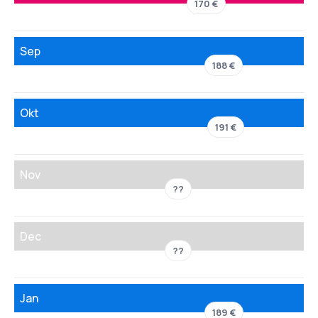
170 €
Sep
188 €
Okt
191 €
Nov
??
Dec
??
Jan
189 €