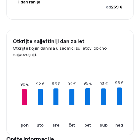
1 dan ranije
od
269 €
Otkrijte najjeftiniji dan za let
Otkrijte kojim danima u sedmici su letovi obično
najpovoljniji.
98 €
95 €
93 €
93 €
92 €
92 €
90 €
pon
uto
sre
čet
pet
sub
ned
Opšte informacije