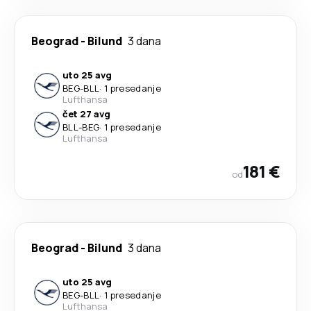
Beograd
-
Bilund
3 dana
uto 25 avg
BEG
-
BLL
·
1 presedanje
Lufthansa
čet 27 avg
BLL
-
BEG
·
1 presedanje
Lufthansa
181 €
od
Beograd
-
Bilund
3 dana
uto 25 avg
BEG
-
BLL
·
1 presedanje
Lufthansa