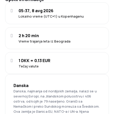
05:37, 8 avg 2026
Lokalno vreme (UTC+1) u Kopenhagenu
2 h 20 min
Vreme trajanja leta iz Beograda
1 DKK = 0.13 EUR
Tečaj valute
Danska
Danska, najmanja od nordijskih zemalja, nalazi se u
severnoj Evropi, na Jilandskom poluostrvu i 406
ostrva, od kojih je 79 naseljeno. Graniči sa
Nemačkom i preko Sundskog moreuza sa Švedskom.
Ova zemlja je članica EU, NATO-a i UN-a. Njena