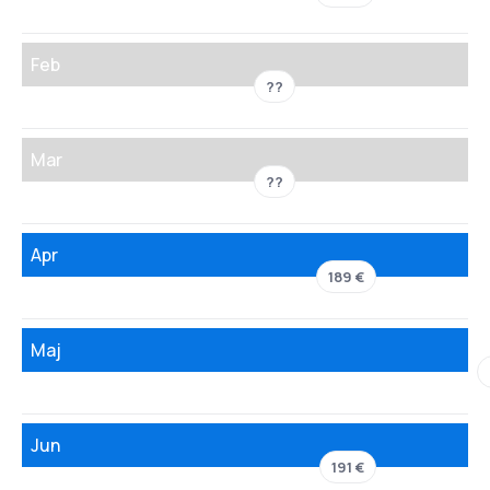
Feb
??
Mar
??
Apr
189 €
Maj
Jun
191 €