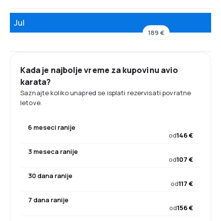
Jul
189 €
Kada je najbolje vreme za kupovinu avio
karata?
Saznajte koliko unapred se isplati rezervisati povratne
letove.
6 meseci ranije
od
146 €
3 meseca ranije
od
107 €
30 dana ranije
od
117 €
7 dana ranije
od
156 €