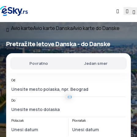
Avio karte
Avio karte Danska
Avio karte do Danske
Pretražite letove
Danska - do Danske
Povratno
Jedan smer
Od
Do
Polazak
Povratak