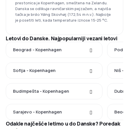
prestonica je Kopenhagen, smeštena na Zelandu.
Danska se odlikuje ravničarskim pejzažem, a najviša
tačka je brdo Yding Skovhøj (172,54 m n.v.). Najbolje
je posetiti leti, kada temperature iznose 15-25 °C.
Letovi do Danske. Najpopularniji vezani letovi
Beograd - Kopenhagen
Podgor
Sofija - Kopenhagen
Niš - 
Budimpešta - Kopenhagen
Dubrov
Sarajevo - Kopenhagen
Beogra
Odakle najčešće letimo u do Danske? Poredak