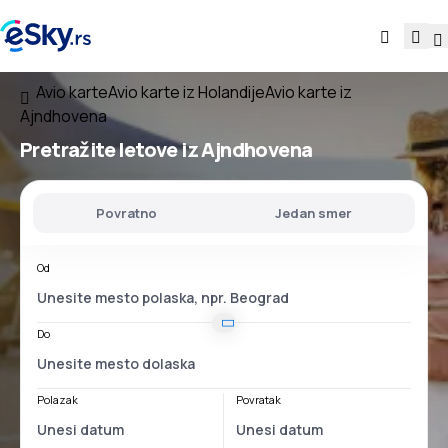
Avio karte
Avio karte iz Holandije
Avio karte iz
Ajndhovena
Pretražite letove
iz Ajndhovena
Povratno
Jedan smer
Od
Do
Polazak
Povratak