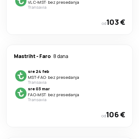
VLC
-
MST
·
bez presedanja
Transavia
103 €
od
Mastriht
-
Faro
8 dana
sre 24 feb
MST
-
FAO
·
bez presedanja
Transavia
sre 03 mar
FAO
-
MST
·
bez presedanja
Transavia
106 €
od