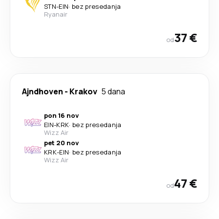
STN
-
EIN
·
bez presedanja
Ryanair
37 €
od
Ajndhoven
-
Krakov
5 dana
pon 16 nov
EIN
-
KRK
·
bez presedanja
Wizz Air
pet 20 nov
KRK
-
EIN
·
bez presedanja
Wizz Air
47 €
od