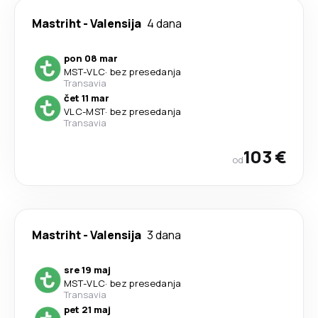
Mastriht
-
Valensija
4 dana
pon 08 mar
MST
-
VLC
·
bez presedanja
Transavia
čet 11 mar
VLC
-
MST
·
bez presedanja
Transavia
103 €
od
Mastriht
-
Valensija
3 dana
sre 19 maj
MST
-
VLC
·
bez presedanja
Transavia
pet 21 maj