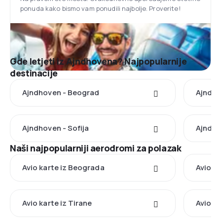
ponuda kako bismo vam ponudili najbolje. Proverite!
Gde letjeti iz Ajndhovena? Najpopularnije
destinacije
Ajndhoven - Beograd
Ajndho
Ajndhoven - Sofija
Ajndho
Naši najpopularniji aerodromi za polazak
Avio karte iz Beograda
Avio ka
Avio karte iz Tirane
Avio k