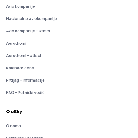
Avio kompanije
Nacionalne aviokompanije
Avio kompanije - utisci
Aerodromi
Aerodromi - utisci
Kalendar cena
Prtljag - informacije
FAQ - Putnički vodič
O eSky
O nama
Partnerski program