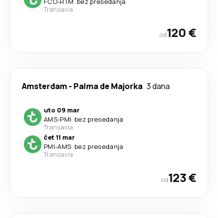
FCO
-
RTM
·
bez presedanja
Transavia
120 €
od
Amsterdam
-
Palma de Majorka
3 dana
uto 09 mar
AMS
-
PMI
·
bez presedanja
Transavia
čet 11 mar
PMI
-
AMS
·
bez presedanja
Transavia
123 €
od