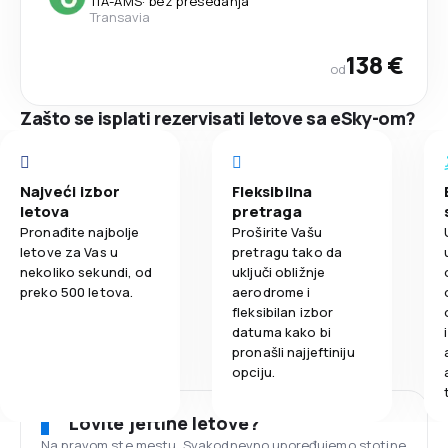
TIA
-
AMS
·
bez presedanja
Transavia
138 €
od
Zašto se isplati rezervisati letove sa eSky-om?
Najveći izbor
Fleksibilna
letova
pretraga
Pronađite najbolje
Proširite Vašu
letove za Vas u
pretragu tako da
nekoliko sekundi, od
uključi obližnje
preko 500 letova.
aerodrome i
fleksibilan izbor
datuma kako bi
pronašli najjeftiniju
opciju.
Lovite jeftine letove?
Na pravom ste mestu. Svakodnevno upoređujemo stotine