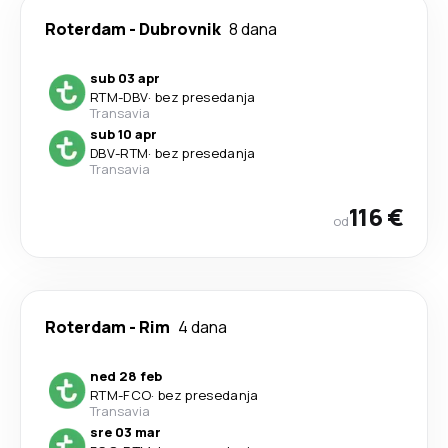
Roterdam
-
Dubrovnik
8 dana
sub 03 apr
RTM
-
DBV
·
bez presedanja
Transavia
sub 10 apr
DBV
-
RTM
·
bez presedanja
Transavia
116 €
od
Roterdam
-
Rim
4 dana
ned 28 feb
RTM
-
FCO
·
bez presedanja
Transavia
sre 03 mar