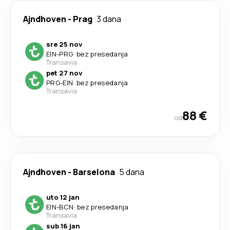
Ajndhoven
-
Prag
3 dana
sre 25 nov
EIN
-
PRG
·
bez presedanja
Transavia
pet 27 nov
PRG
-
EIN
·
bez presedanja
Transavia
88 €
od
Ajndhoven
-
Barselona
5 dana
uto 12 jan
EIN
-
BCN
·
bez presedanja
Transavia
sub 16 jan