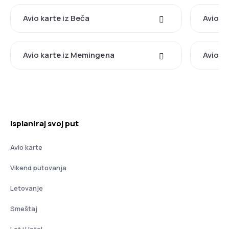
Avio karte iz Beča
Avio ka
Avio karte iz Memingena
Avio ka
Isplaniraj svoj put
Avio karte
Vikend putovanja
Letovanje
Smeštaj
Let+Hotel