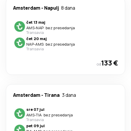
Amsterdam
-
Napulj
8 dana
čet 13 maj
AMS
-
NAP
·
bez presedanja
Transavia
čet 20 maj
NAP
-
AMS
·
bez presedanja
Transavia
133 €
od
Amsterdam
-
Tirana
3 dana
sre 07 jul
AMS
-
TIA
·
bez presedanja
Transavia
pet 09 jul