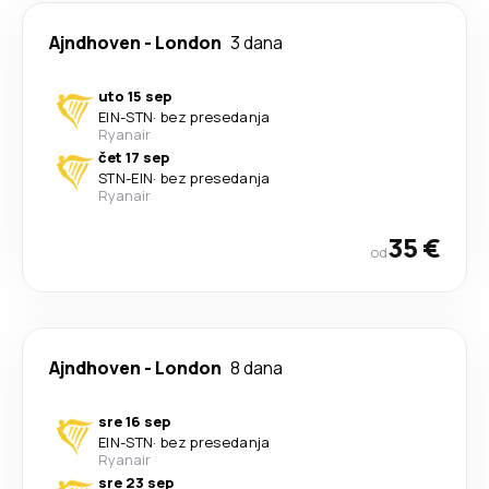
Ajndhoven
-
London
3 dana
uto 15 sep
EIN
-
STN
·
bez presedanja
Ryanair
čet 17 sep
STN
-
EIN
·
bez presedanja
Ryanair
35 €
od
Ajndhoven
-
London
8 dana
sre 16 sep
EIN
-
STN
·
bez presedanja
Ryanair
sre 23 sep