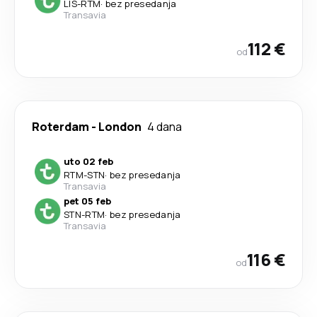
LIS
-
RTM
·
bez presedanja
Transavia
112 €
od
Roterdam
-
London
4 dana
uto 02 feb
RTM
-
STN
·
bez presedanja
Transavia
pet 05 feb
STN
-
RTM
·
bez presedanja
Transavia
116 €
od