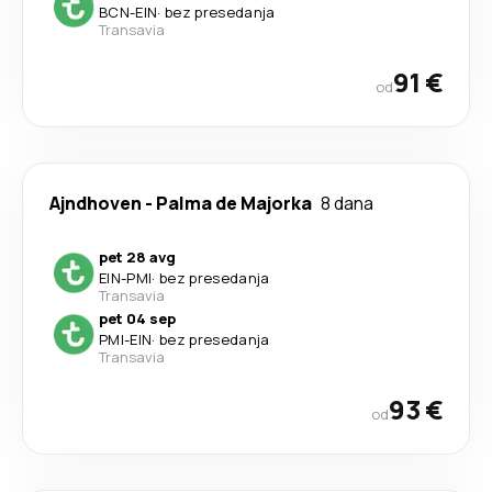
BCN
-
EIN
·
bez presedanja
Transavia
91 €
od
Ajndhoven
-
Palma de Majorka
8 dana
pet 28 avg
EIN
-
PMI
·
bez presedanja
Transavia
pet 04 sep
PMI
-
EIN
·
bez presedanja
Transavia
93 €
od