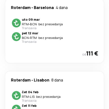
Roterdam
-
Barselona
4 dana
uto 09 mar
RTM
-
BCN
·
bez presedanja
Transavia
pet 12 mar
BCN
-
RTM
·
bez presedanja
Transavia
111 €
od
Roterdam
-
Lisabon
8 dana
čet 04 feb
RTM
-
LIS
·
bez presedanja
Transavia
čet 11 feb