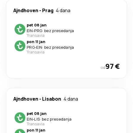
Ajndhoven
-
Prag
4 dana
pet 08 jan
EIN
-
PRG
·
bez presedanja
Transavia
pon 11 jan
PRG
-
EIN
·
bez presedanja
Transavia
97 €
od
Ajndhoven
-
Lisabon
4 dana
pet 08 jan
EIN
-
LIS
·
bez presedanja
Transavia
pon 11 jan