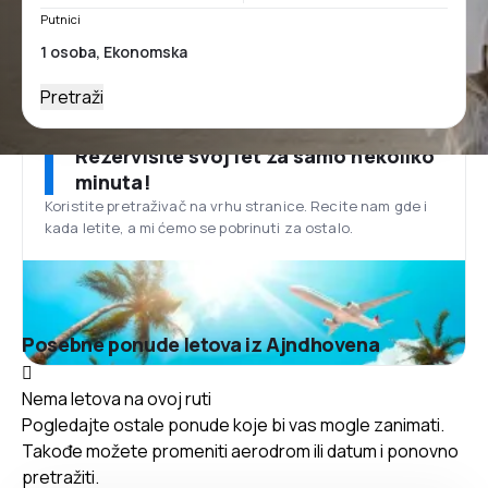
Putnici
Pretraži
Rezervišite svoj let za samo nekoliko
minuta!
Koristite pretraživač na vrhu stranice. Recite nam gde i
kada letite, a mi ćemo se pobrinuti za ostalo.
Posebne ponude letova iz Ajndhovena
Nema letova na ovoj ruti
Pogledajte ostale ponude koje bi vas mogle zanimati.
Takođe možete promeniti aerodrom ili datum i ponovno
pretražiti.