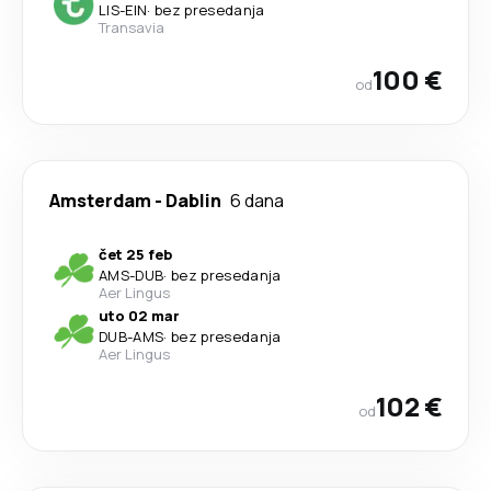
LIS
-
EIN
·
bez presedanja
Transavia
100 €
od
Amsterdam
-
Dablin
6 dana
čet 25 feb
AMS
-
DUB
·
bez presedanja
Aer Lingus
uto 02 mar
DUB
-
AMS
·
bez presedanja
Aer Lingus
102 €
od