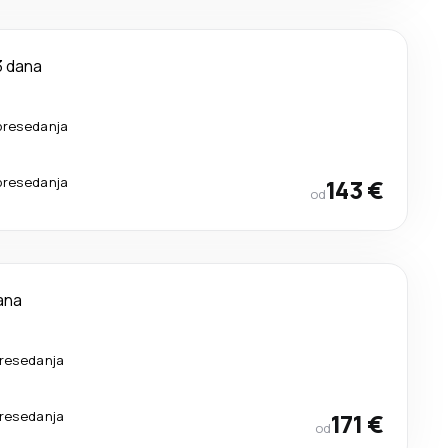
3 dana
presedanja
presedanja
143 €
od
ana
resedanja
resedanja
171 €
od