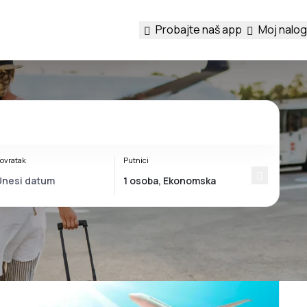
Probajte naš app
Moj nalog
ovratak
Putnici