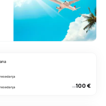
dana
resedanja
100 €
od
resedanja