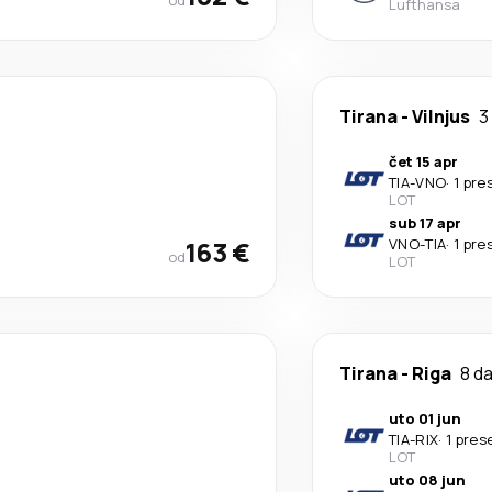
od
Lufthansa
Tirana
-
Vilnjus
3
čet 15 apr
TIA
-
VNO
·
1 pre
LOT
sub 17 apr
163 €
VNO
-
TIA
·
1 pre
od
LOT
Tirana
-
Riga
8 d
uto 01 jun
TIA
-
RIX
·
1 pres
LOT
uto 08 jun