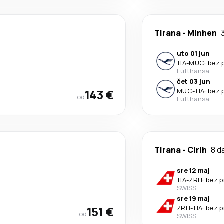
Tirana
-
Minhen
uto 01 jun
TIA
-
MUC
·
bez 
Lufthansa
čet 03 jun
143 €
MUC
-
TIA
·
bez 
od
Lufthansa
Tirana
-
Cirih
8 d
sre 12 maj
TIA
-
ZRH
·
bez p
SWISS
sre 19 maj
151 €
ZRH
-
TIA
·
bez p
od
SWISS