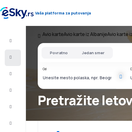
Vaša platforma za putovanja
Avio karte
Avio karte iz Albanije
Avio karte i
Let+Hotel
Povratno
Jedan smer
Avio
karte
Od
D
Letovanje
Last
minute
Pretražite leto
Vikend
putovanja
Smeštaj