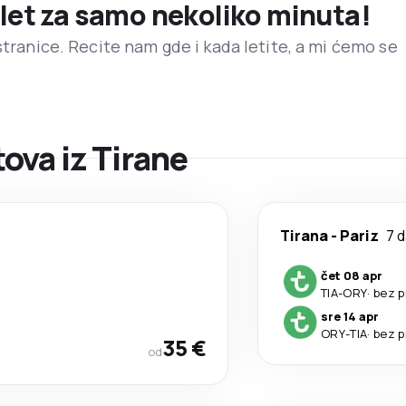
 let za samo nekoliko minuta!
stranice. Recite nam gde i kada letite, a mi ćemo se
ova iz Tirane
Tirana
-
Pariz
7 
čet 08 apr
TIA
-
ORY
·
bez p
sre 14 apr
ORY
-
TIA
·
bez p
35 €
od