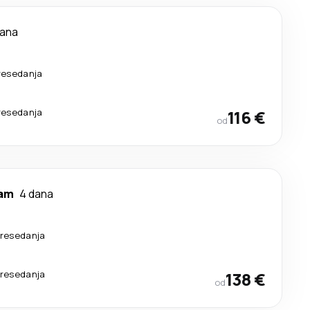
dana
resedanja
resedanja
116 €
od
am
4 dana
presedanja
presedanja
138 €
od