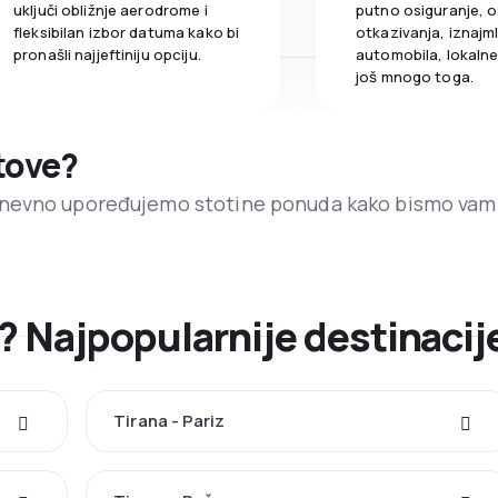
uključi obližnje aerodrome i
putno osiguranje, o
fleksibilan izbor datuma kako bi
otkazivanja, iznajml
pronašli najjeftiniju opciju.
automobila, lokalne 
još mnogo toga.
etove?
dnevno upoređujemo stotine ponuda kako bismo vam
e? Najpopularnije destinacij
Tirana - Pariz