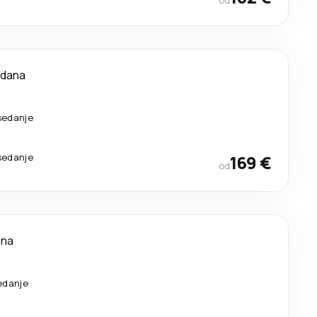
od
 dana
sedanje
sedanje
169 €
od
ana
edanje