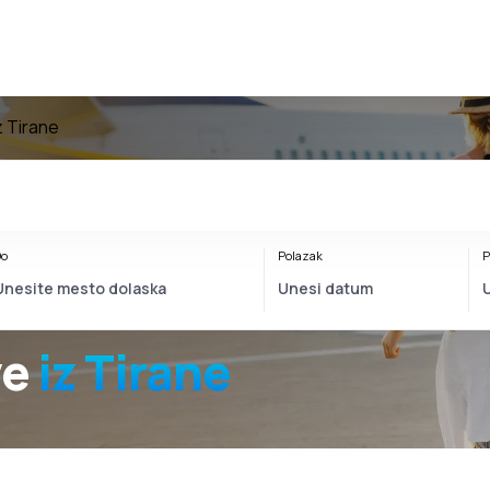
z Tirane
o
Polazak
P
ve
iz Tirane