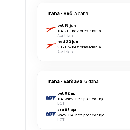
Tirana
-
Beč
3 dana
pet 18 jun
TIA
-
VIE
·
bez presedanja
Austrian
ned 20 jun
VIE
-
TIA
·
bez presedanja
Austrian
Tirana
-
Varšava
6 dana
pet 02 apr
TIA
-
WAW
·
bez presedanja
LOT
sre 07 apr
WAW
-
TIA
·
bez presedanja
LOT