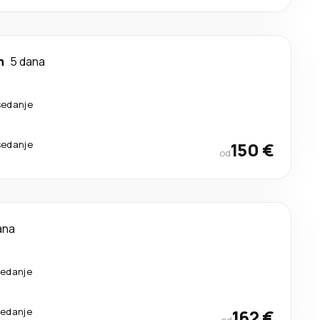
m
5 dana
sedanje
sedanje
150 €
od
ana
sedanje
sedanje
162 €