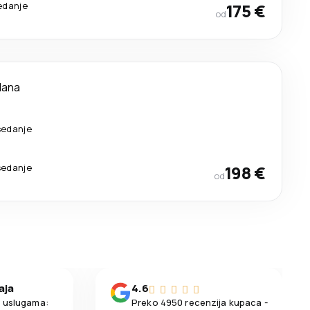
edanje
175 €
od
dana
sedanje
sedanje
198 €
od
aja
4.6
m uslugama:
Preko 4950 recenzija kupaca -