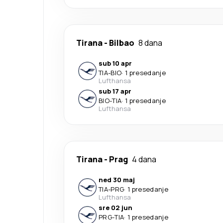
Tirana
-
Bilbao
8 dana
sub 10 apr
TIA
-
BIO
·
1 presedanje
Lufthansa
sub 17 apr
BIO
-
TIA
·
1 presedanje
Lufthansa
Tirana
-
Prag
4 dana
ned 30 maj
TIA
-
PRG
·
1 presedanje
Lufthansa
sre 02 jun
PRG
-
TIA
·
1 presedanje