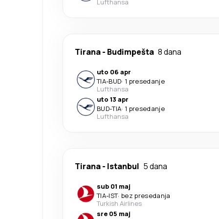
Lufthansa
Tirana
-
Budimpešta
8 dana
uto 06 apr
TIA
-
BUD
·
1 presedanje
Lufthansa
uto 13 apr
BUD
-
TIA
·
1 presedanje
Lufthansa
Tirana
-
Istanbul
5 dana
sub 01 maj
TIA
-
IST
·
bez presedanja
Turkish Airlines
sre 05 maj