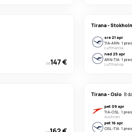
Tirana
-
Stokhol
sre 21 apr
TIA
-
ARN
·
1 pre
Lufthansa
ned 25 apr
147 €
ARN
-
TIA
·
1 pre
od
Lufthansa
Tirana
-
Oslo
8 d
pet 09 apr
TIA
-
OSL
·
1 pre
Austrian
pet 16 apr
162 €
OSL
-
TIA
·
1 pre