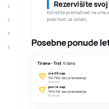
Rezervišite svoj
Prilike
Koristite pretraživač na vrhu 
pobrinuti za ostalo.
Dovršite
putovanje
Inspiracija
i saveti
Posebne ponude let
Korisnička
služba
Tirana
-
Trst
6 dana
sre 09 sep
TIA
-
TRS
·
bez presedanja
Ryanair
pon 14 sep
TRS
-
TIA
·
bez presedanja
Ryanair