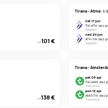
Tirana
-
Atina
4 
čet 17 jun
TIA
-
ATH
·
bez p
Aegean
ned 20 jun
101 €
ATH
-
TIA
·
bez p
od
Aegean
Tirana
-
Amsterd
pet 09 apr
TIA
-
AMS
·
bez 
Transavia
pon 12 apr
138 €
AMS
-
TIA
·
bez 
od
Transavia