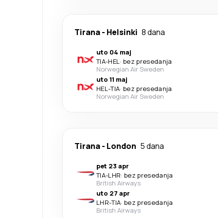
Tirana
-
Helsinki
8 dana
uto 04 maj
TIA
-
HEL
·
bez presedanja
Norwegian Air Sweden
uto 11 maj
HEL
-
TIA
·
bez presedanja
Norwegian Air Sweden
Tirana
-
London
5 dana
pet 23 apr
TIA
-
LHR
·
bez presedanja
British Airways
uto 27 apr
LHR
-
TIA
·
bez presedanja
British Airways