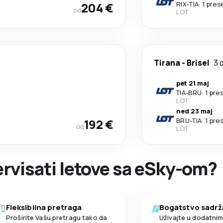
204 €
RIX
-
TIA
·
1 pres
od
LOT
Tirana
-
Brisel
3 
pet 21 maj
TIA
-
BRU
·
1 pre
LOT
ned 23 maj
192 €
BRU
-
TIA
·
1 pre
od
LOT
zervisati letove sa eSky-om?
Fleksibilna pretraga
Bogatstvo sadrž
Proširite Vašu pretragu tako da
Uživajte u dodatni