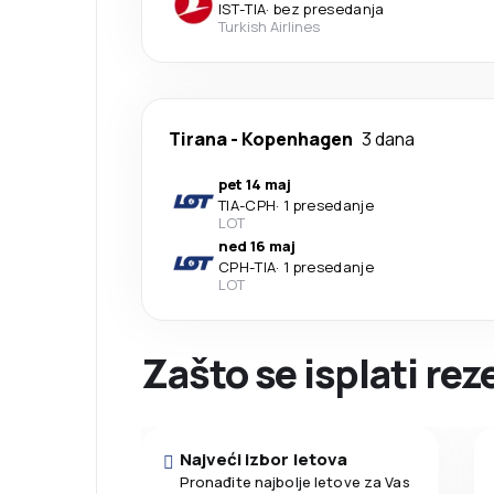
IST
-
TIA
·
bez presedanja
Turkish Airlines
Tirana
-
Kopenhagen
3 dana
pet 14 maj
TIA
-
CPH
·
1 presedanje
LOT
ned 16 maj
CPH
-
TIA
·
1 presedanje
LOT
Zašto se isplati re
Najveći izbor letova
Pronađite najbolje letove za Vas