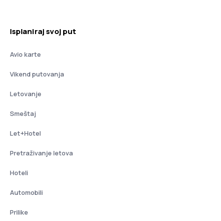
Isplaniraj svoj put
Avio karte
Vikend putovanja
Letovanje
Smeštaj
Let+Hotel
Pretraživanje letova
Hoteli
Automobili
Prilike