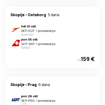
Skoplje
-
Geteborg
5 dana
čet 01 okt
SKP
-
GOT
·
1 presedanje
Austrian
pon 05 okt
GOT
-
SKP
·
1 presedanje
SWISS
159 €
od
Skoplje
-
Prag
6 dana
pon 26 okt
SKP
-
PRG
·
1 presedanje
LOT