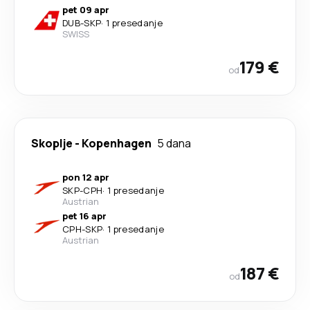
pet 09 apr
DUB
-
SKP
·
1 presedanje
SWISS
179 €
od
Skoplje
-
Kopenhagen
5 dana
pon 12 apr
SKP
-
CPH
·
1 presedanje
Austrian
pet 16 apr
CPH
-
SKP
·
1 presedanje
Austrian
187 €
od