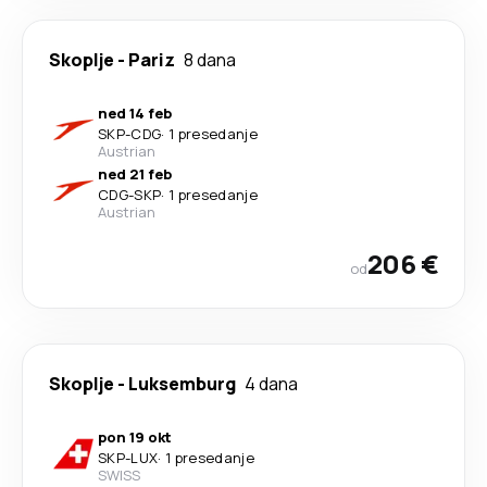
Skoplje
-
Pariz
8 dana
ned 14 feb
SKP
-
CDG
·
1 presedanje
Austrian
ned 21 feb
CDG
-
SKP
·
1 presedanje
Austrian
206 €
od
Skoplje
-
Luksemburg
4 dana
pon 19 okt
SKP
-
LUX
·
1 presedanje
SWISS