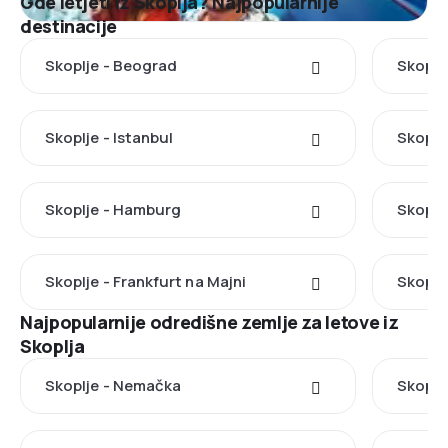
Gde letjeti iz Skoplja? Najpopularnije
destinacije
Skoplje - Beograd
Skoplj
Skoplje - Istanbul
Skoplj
Skoplje - Hamburg
Skoplje
Skoplje - Frankfurt na Majni
Skoplj
Najpopularnije odredišne zemlje za letove iz
Skoplja
Skoplje - Nemačka
Skoplj