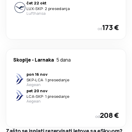
čet 22 okt
LUX
-
SKP
·
2 presedanja
Lufthansa
173 €
od
Skoplje
-
Larnaka
5 dana
pon 16 nov
SKP
-
LCA
·
1 presedanje
Aegean
pet 20 nov
LCA
-
SKP
·
1 presedanje
Aegean
208 €
od
Zašto se isplati rezervisati letove sa eSky-om?