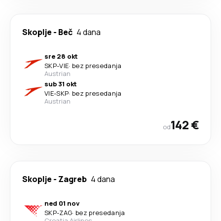
Skoplje
-
Beč
4 dana
sre 28 okt
SKP
-
VIE
·
bez presedanja
Austrian
sub 31 okt
VIE
-
SKP
·
bez presedanja
Austrian
142 €
od
Skoplje
-
Zagreb
4 dana
ned 01 nov
SKP
-
ZAG
·
bez presedanja
Croatia Airlines