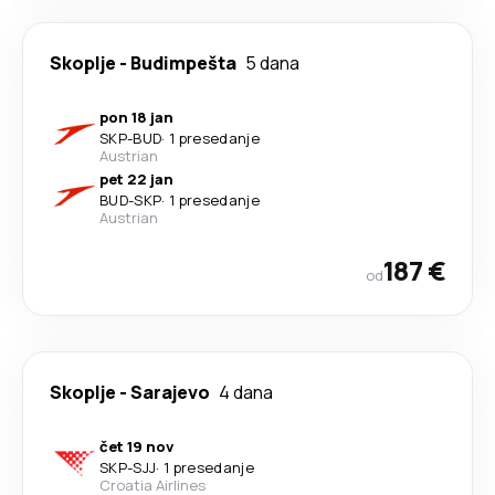
Skoplje
-
Budimpešta
5 dana
pon 18 jan
SKP
-
BUD
·
1 presedanje
Austrian
pet 22 jan
BUD
-
SKP
·
1 presedanje
Austrian
187 €
od
Skoplje
-
Sarajevo
4 dana
čet 19 nov
SKP
-
SJJ
·
1 presedanje
Croatia Airlines