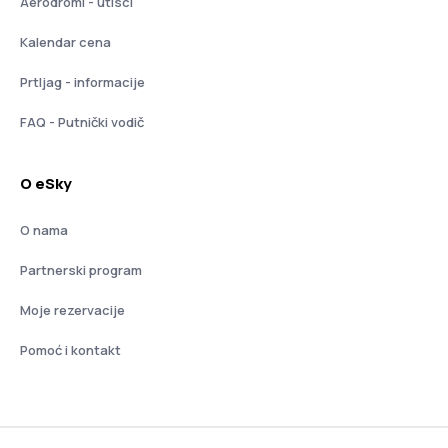
Aerodromi - utisci
Kalendar cena
Prtljag - informacije
FAQ - Putnički vodič
O eSky
O nama
Partnerski program
Moje rezervacije
Pomoć i kontakt