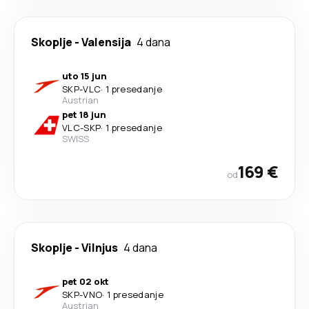
Skoplje
-
Valensija
4 dana
uto 15 jun
SKP
-
VLC
·
1 presedanje
Austrian
pet 18 jun
VLC
-
SKP
·
1 presedanje
SWISS
169 €
od
Skoplje
-
Vilnjus
4 dana
pet 02 okt
SKP
-
VNO
·
1 presedanje
Austrian