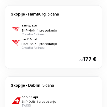
Skoplje
-
Hamburg
3 dana
pet 16 okt
SKP
-
HAM
·
1 presedanje
Croatia Airlines
ned 18 okt
HAM
-
SKP
·
1 presedanje
Croatia Airlines
177 €
od
Skoplje
-
Dablin
5 dana
pon 05 apr
SKP
-
DUB
·
1 presedanje
SWISS