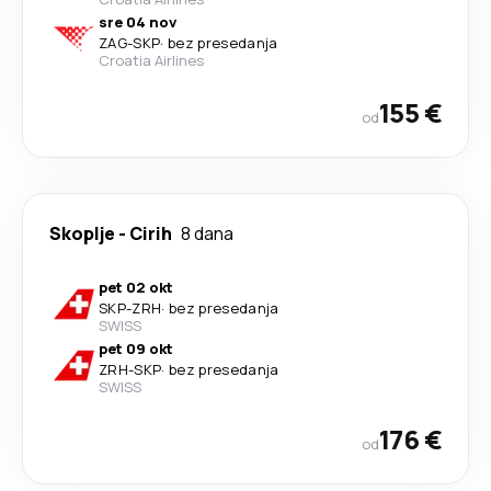
sre 04 nov
ZAG
-
SKP
·
bez presedanja
Croatia Airlines
155 €
od
Skoplje
-
Cirih
8 dana
pet 02 okt
SKP
-
ZRH
·
bez presedanja
SWISS
pet 09 okt
ZRH
-
SKP
·
bez presedanja
SWISS
176 €
od