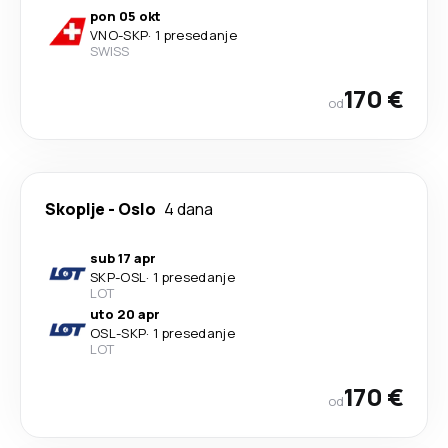
pon 05 okt
VNO
-
SKP
·
1 presedanje
SWISS
170 €
od
Skoplje
-
Oslo
4 dana
sub 17 apr
SKP
-
OSL
·
1 presedanje
LOT
uto 20 apr
OSL
-
SKP
·
1 presedanje
LOT
170 €
od