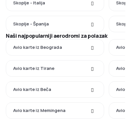
Skoplje - Italija
Skoplj
Skoplje - Španija
Skoplje
Naši najpopularniji aerodromi za polazak
Avio karte iz Beograda
Avio ka
Avio karte iz Tirane
Avio k
Avio karte iz Beča
Avio ka
Avio karte iz Memingena
Avio ka