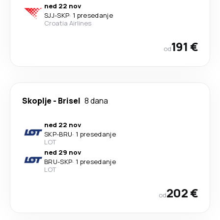
ned 22 nov
SJJ
-
SKP
·
1 presedanje
Croatia Airlines
191 €
od
Skoplje
-
Brisel
8 dana
ned 22 nov
SKP
-
BRU
·
1 presedanje
LOT
ned 29 nov
BRU
-
SKP
·
1 presedanje
LOT
202 €
od