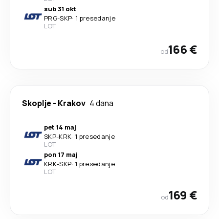
sub 31 okt
PRG
-
SKP
·
1 presedanje
LOT
166 €
od
Skoplje
-
Krakov
4 dana
pet 14 maj
SKP
-
KRK
·
1 presedanje
LOT
pon 17 maj
KRK
-
SKP
·
1 presedanje
LOT
169 €
od