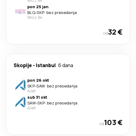
Wizz Air
pon 25 jan
BLQ
-
SKP
·
bez presedanja
Wizz Air
32 €
od
Skoplje
-
Istanbul
6 dana
pon 26 okt
SKP
-
SAW
·
bez presedanja
AJet
sub 31 okt
SAW
-
SKP
·
bez presedanja
AJet
103 €
od