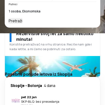
Putnici
Pretraži
Rezervišite svoj let za samo nekoliko
minuta!
Koristite pretraživač na vrhu stranice. Recite nam gde i
kada letite, a mi ćemo se pobrinuti za ostalo.
Posebne ponude letova iz Skoplja
Skoplje
-
Bolonja
4 dana
pet 22 jan
SKP
-
BLQ
·
bez presedanja