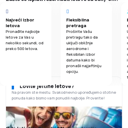
Najveći izbor
Fleksibilna
letova
pretraga
Pronađite najbolje
Proširite Vašu
letove za Vas u
pretragu tako da
nekoliko sekundi, od
uključi obližnje
preko 500 letova.
aerodrome i
fleksibilan izbor
datuma kako bi
pronašli najjeftiniju
opciju.
Lovite jeftine letove?
Na pravom ste mestu. Svakodnevno upoređujemo stotine
ponuda kako bismo vam ponudili najbolje. Proverite!