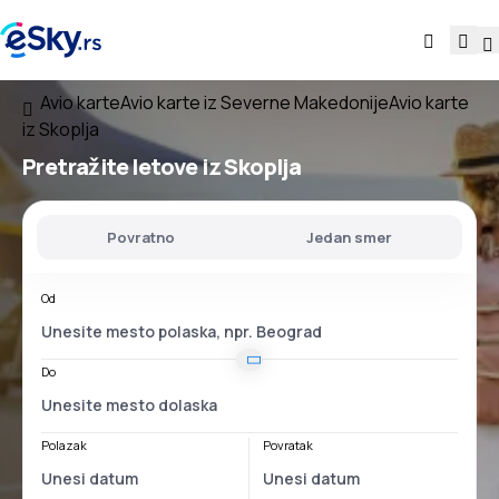
Avio karte
Avio karte iz Severne Makedonije
Avio karte
iz Skoplja
Pretražite letove
iz Skoplja
Povratno
Jedan smer
Od
Do
Polazak
Povratak