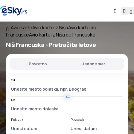
Avio karte
Avio karte iz Niša
Avio karte do
Francuske
Avio karte iz Niša do Francuske
Niš Francuska
- Pretražite letove
Povratno
Jedan smer
Od
Do
Polazak
Povratak