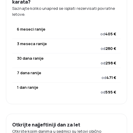
karata?
Saznajte koliko unapred se isplati rezervisati povratne
letove.
6 meseci ranije
od
405 €
3 meseca ranije
od
280 €
30 dana ranije
od
298 €
7 dana ranije
od
471 €
1 dan ranije
od
595 €
Otkrijte najjeftiniji dan za let
Otkrijte kojim danima u sedmici su letovi obično