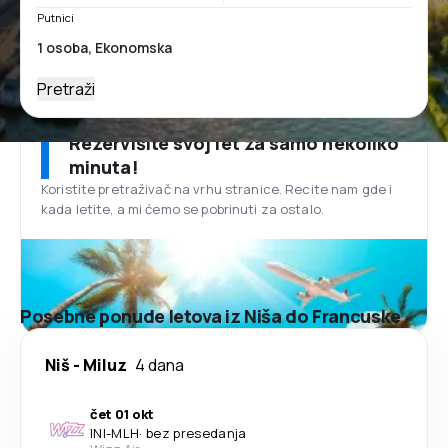
Putnici
Pretraži
Rezervišite svoj let za samo nekoliko
minuta!
Koristite pretraživač na vrhu stranice. Recite nam gde i
kada letite, a mi ćemo se pobrinuti za ostalo.
Posebne ponude letova iz Niša do Francuske
Niš
-
Miluz
4 dana
čet 01 okt
INI
-
MLH
·
bez presedanja