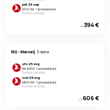
pet 25 sep
NCE
-
INI
·
1 presedanje
Turkish Airlines
394 €
od
Niš
-
Marselj
5 dana
uto 25 avg
INI
-
MRS
·
1 presedanje
Turkish Airlines
sub 29 avg
MRS
-
INI
·
1 presedanje
Turkish Airlines
606 €
od