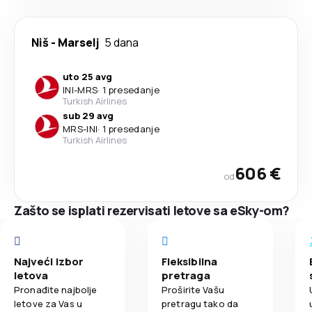
Niš
-
Marselj
5 dana
uto 25 avg
INI
-
MRS
·
1 presedanje
Turkish Airlines
sub 29 avg
MRS
-
INI
·
1 presedanje
Turkish Airlines
606 €
od
Zašto se isplati rezervisati letove sa eSky-om?
Najveći izbor
Fleksibilna
letova
pretraga
Pronađite najbolje
Proširite Vašu
letove za Vas u
pretragu tako da