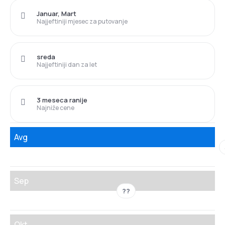
Januar, Mart
Najjeftiniji mjesec za putovanje
sreda
Najjeftiniji dan za let
3 meseca ranije
Najniže cene
Avg
Sep
??
Okt