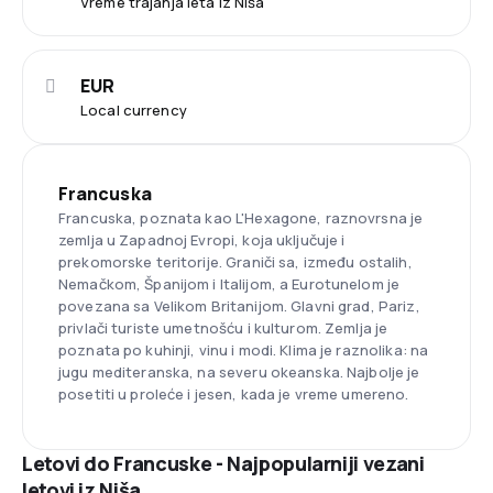
Vreme trajanja leta iz Niša
EUR
Local currency
Francuska
Francuska, poznata kao L'Hexagone, raznovrsna je
zemlja u Zapadnoj Evropi, koja uključuje i
prekomorske teritorije. Graniči sa, između ostalih,
Nemačkom, Španijom i Italijom, a Eurotunelom je
povezana sa Velikom Britanijom. Glavni grad, Pariz,
privlači turiste umetnošću i kulturom. Zemlja je
poznata po kuhinji, vinu i modi. Klima je raznolika: na
jugu mediteranska, na severu okeanska. Najbolje je
posetiti u proleće i jesen, kada je vreme umereno.
Letovi do Francuske - Najpopularniji vezani
letovi iz Niša