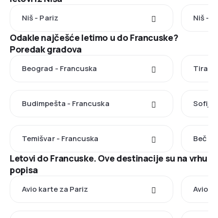
Niš - Pariz
Niš - M
Odakle najčešće letimo u do Francuske?
Poredak gradova
Beograd - Francuska
Tirana
Budimpešta - Francuska
Sofija
Temišvar - Francuska
Beč - 
Letovi do Francuske. Ove destinacije su na vrhu
popisa
Avio karte za Pariz
Avio k