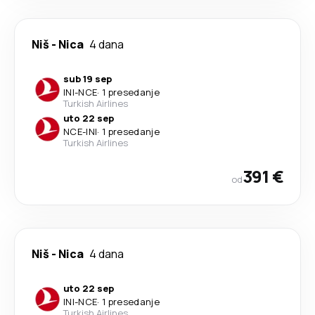
Niš
-
Nica
4 dana
sub 19 sep
INI
-
NCE
·
1 presedanje
Turkish Airlines
uto 22 sep
NCE
-
INI
·
1 presedanje
Turkish Airlines
391 €
od
Niš
-
Nica
4 dana
uto 22 sep
INI
-
NCE
·
1 presedanje
Turkish Airlines