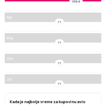
388 €
Apr
??
Maj
??
Jun
??
Jul
??
Kada je najbolje vreme za kupovinu avio