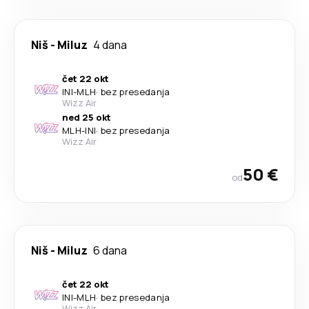
Niš
-
Miluz
4 dana
čet 22 okt
INI
-
MLH
·
bez presedanja
Wizz Air
ned 25 okt
MLH
-
INI
·
bez presedanja
Wizz Air
50 €
od
Niš
-
Miluz
6 dana
čet 22 okt
INI
-
MLH
·
bez presedanja
Wizz Air