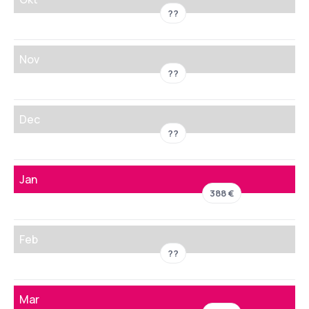
??
Nov
??
Dec
??
Jan
388 €
Feb
??
Mar