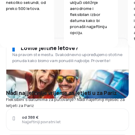
nekoliko sekundi, od
uključi obližnje
preko 500 letova.
aerodrome i
fleksibilan izbor
datuma kako bi
pronašli najjeftiniju
opciju.
Lovite jeftine letove?
Na pravom ste mestu. Svakodnevno upoređujemo stotine
ponuda kako bismo vam ponudili najbolje. Proverite!
Nađi najjeftinije vrijeme za letjeti u za Pariz
Fleksibilni s datumima za putovanje? Nađi najeftiniji mjesec za
letjeti za Pariz
od 388 €
Najjeftiniji povratni let