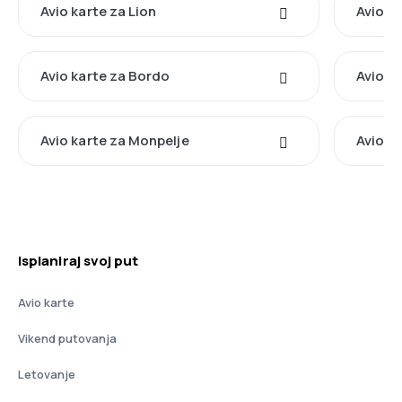
Avio karte za Lion
Avio ka
Avio karte za Bordo
Avio k
Avio karte za Monpelje
Avio k
Isplaniraj svoj put
Avio karte
Vikend putovanja
Letovanje