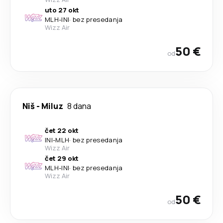
uto 27 okt
MLH
-
INI
·
bez presedanja
Wizz Air
50 €
od
Niš
-
Miluz
8 dana
čet 22 okt
INI
-
MLH
·
bez presedanja
Wizz Air
čet 29 okt
MLH
-
INI
·
bez presedanja
Wizz Air
50 €
od