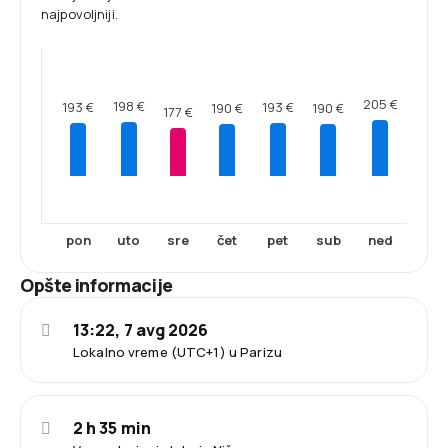
najpovoljniji.
205 €
198 €
193 €
193 €
190 €
190 €
177 €
pon
uto
sre
čet
pet
sub
ned
Opšte informacije
13:22, 7 avg 2026
Lokalno vreme (UTC+1) u Parizu
2 h 35 min