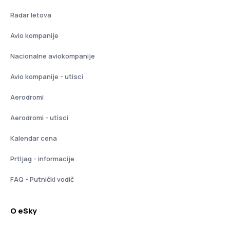
Radar letova
Avio kompanije
Nacionalne aviokompanije
Avio kompanije - utisci
Aerodromi
Aerodromi - utisci
Kalendar cena
Prtljag - informacije
FAQ - Putnički vodič
O eSky