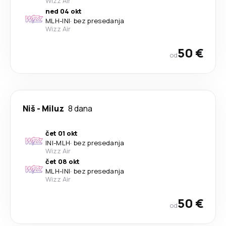
Wizz Air
ned 04 okt
MLH
-
INI
·
bez presedanja
Wizz Air
50 €
od
Niš
-
Miluz
8 dana
čet 01 okt
INI
-
MLH
·
bez presedanja
Wizz Air
čet 08 okt
MLH
-
INI
·
bez presedanja
Wizz Air
50 €
od