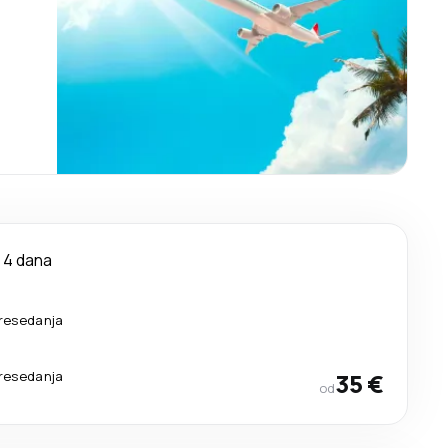
4 dana
resedanja
resedanja
35 €
od