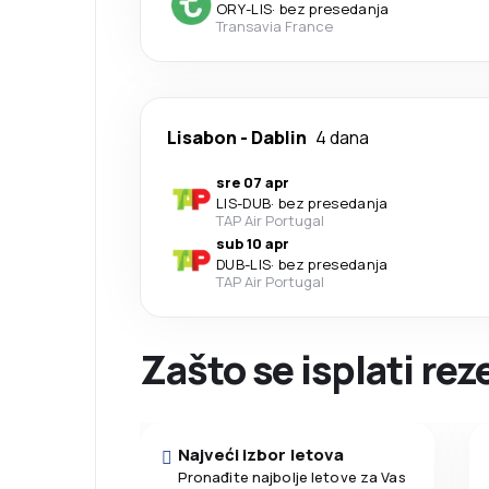
ORY
-
LIS
·
bez presedanja
Transavia France
Lisabon
-
Dablin
4 dana
sre 07 apr
LIS
-
DUB
·
bez presedanja
TAP Air Portugal
sub 10 apr
DUB
-
LIS
·
bez presedanja
TAP Air Portugal
Zašto se isplati re
Najveći izbor letova
Pronađite najbolje letove za Vas