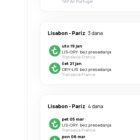
TAP Air Portugal
Lisabon
-
Pariz
3 dana
uto 19 jan
LIS
-
ORY
·
bez presedanja
Transavia France
čet 21 jan
ORY
-
LIS
·
bez presedanja
Transavia France
Lisabon
-
Pariz
4 dana
pet 05 mar
LIS
-
ORY
·
bez presedanja
Transavia France
pon 08 mar