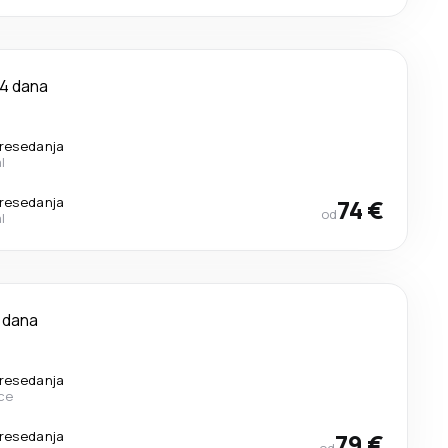
4 dana
resedanja
l
resedanja
74 €
od
l
 dana
resedanja
ce
resedanja
79 €