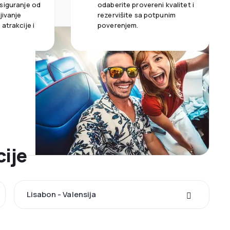
siguranje od
odaberite provereni kvalitet i
jivanje
rezervišite sa potpunim
atrakcije i
poverenjem.
cije
Lisabon - Valensija