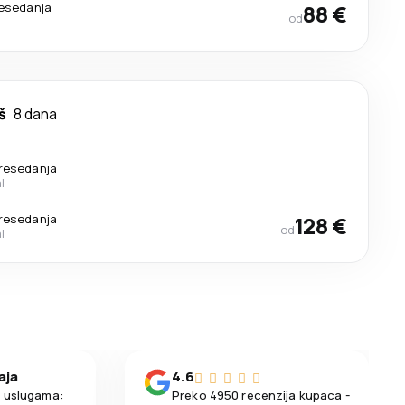
resedanja
88 €
od
š
8 dana
resedanja
l
resedanja
128 €
od
l
aja
4.6
m uslugama:
Preko 4950 recenzija kupaca -