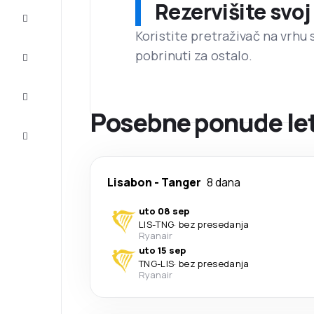
Rezervišite svoj
Prilike
Koristite pretraživač na vrhu 
pobrinuti za ostalo.
Dovršite
putovanje
Inspiracija
i saveti
Posebne ponude let
Korisnička
služba
Lisabon
-
Tanger
8 dana
uto 08 sep
LIS
-
TNG
·
bez presedanja
Ryanair
uto 15 sep
TNG
-
LIS
·
bez presedanja
Ryanair