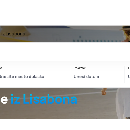
e iz Lisabona
o
Polazak
P
ve
iz Lisabona