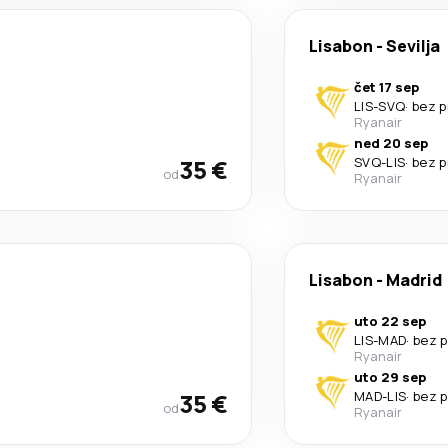
Lisabon
-
Sevilja
čet 17 sep
LIS
-
SVQ
·
bez p
Ryanair
ned 20 sep
35 €
SVQ
-
LIS
·
bez p
od
Ryanair
Lisabon
-
Madrid
uto 22 sep
LIS
-
MAD
·
bez 
Ryanair
uto 29 sep
35 €
MAD
-
LIS
·
bez 
od
Ryanair