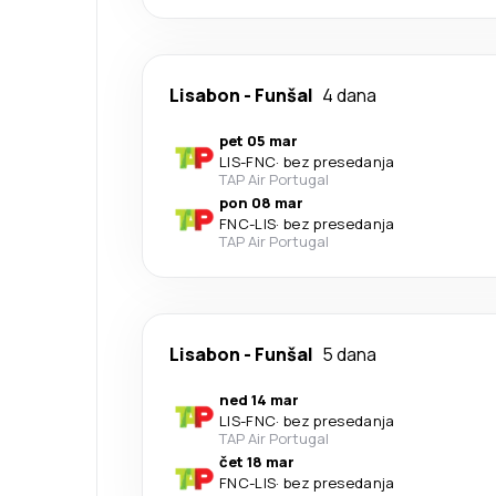
Lisabon
-
Funšal
4 dana
pet 05 mar
LIS
-
FNC
·
bez presedanja
TAP Air Portugal
pon 08 mar
FNC
-
LIS
·
bez presedanja
TAP Air Portugal
Lisabon
-
Funšal
5 dana
ned 14 mar
LIS
-
FNC
·
bez presedanja
TAP Air Portugal
čet 18 mar
FNC
-
LIS
·
bez presedanja