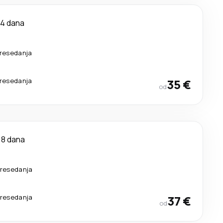
4 dana
resedanja
resedanja
35 €
od
8 dana
presedanja
presedanja
37 €
od