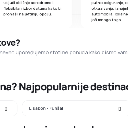
uključi obližnje aerodrome i
putno osiguranje, o
fleksibilan izbor datuma kako bi
otkazivanja, iznajml
pronašli najjeftiniju opciju.
automobila, lokalne 
još mnogo toga.
etove?
dnevno upoređujemo stotine ponuda kako bismo vam
bona? Najpopularnije destina
Lisabon - Funšal