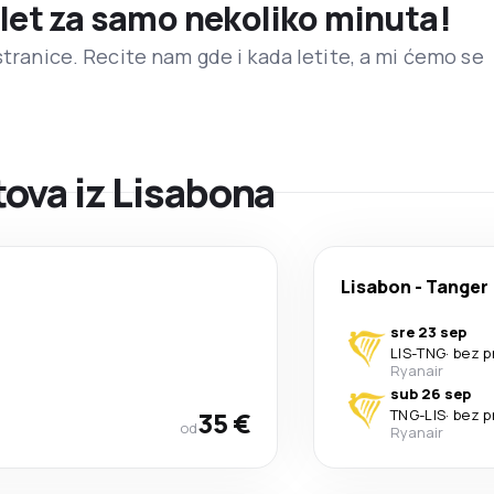
 let za samo nekoliko minuta!
stranice. Recite nam gde i kada letite, a mi ćemo se
ova iz Lisabona
Lisabon
-
Tanger
sre 23 sep
LIS
-
TNG
·
bez p
Ryanair
sub 26 sep
35 €
TNG
-
LIS
·
bez p
od
Ryanair