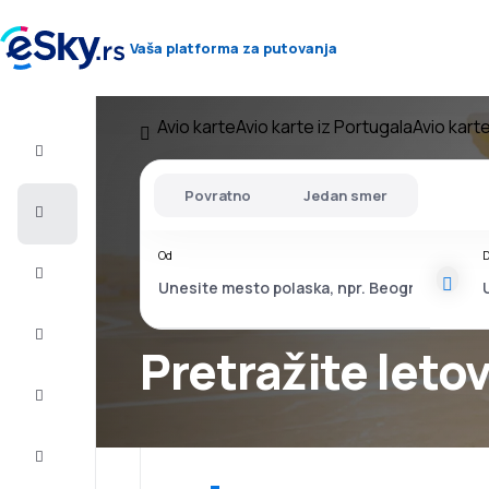
Vaša platforma za putovanja
Avio karte
Avio karte iz Portugala
Avio kart
Let+Hotel
Povratno
Jedan smer
Avio
karte
Od
D
Letovanje
Last
minute
Pretražite leto
Vikend
putovanja
Smeštaj