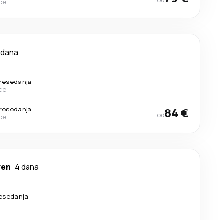
od
ce
 dana
resedanja
ce
resedanja
84 €
od
ce
ven
4 dana
resedanja