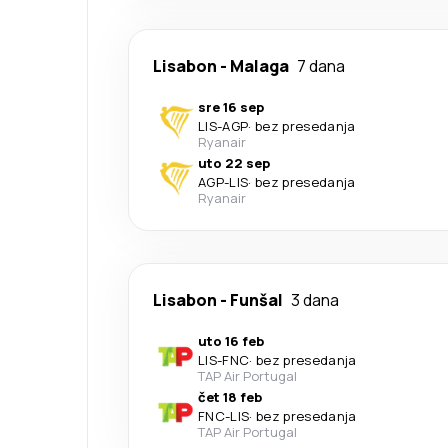
Lisabon
-
Malaga
7 dana
sre 16 sep
LIS
-
AGP
·
bez presedanja
Ryanair
uto 22 sep
AGP
-
LIS
·
bez presedanja
Ryanair
Lisabon
-
Funšal
3 dana
uto 16 feb
LIS
-
FNC
·
bez presedanja
TAP Air Portugal
čet 18 feb
FNC
-
LIS
·
bez presedanja
TAP Air Portugal