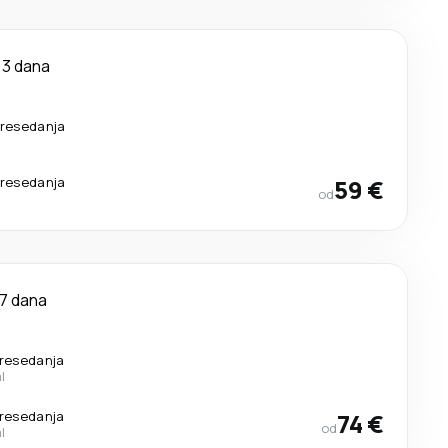
3 dana
presedanja
presedanja
59 €
od
7 dana
resedanja
l
resedanja
74 €
od
l