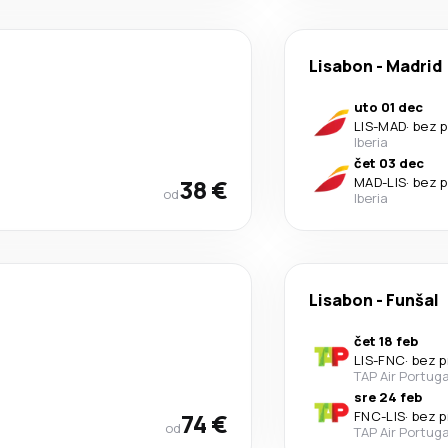
Lisabon
-
Madrid
uto 01 dec
LIS
-
MAD
·
bez 
Iberia
čet 03 dec
38 €
MAD
-
LIS
·
bez 
od
Iberia
Lisabon
-
Funšal
čet 18 feb
LIS
-
FNC
·
bez p
TAP Air Portuga
sre 24 feb
74 €
FNC
-
LIS
·
bez p
od
TAP Air Portuga