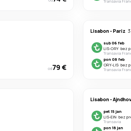
od
Transavia Fran
Lisabon
-
Pariz
3
sub 06 feb
LIS
-
ORY
·
bez p
Transavia Fran
pon 08 feb
79 €
ORY
-
LIS
·
bez p
od
Transavia Fran
Lisabon
-
Ajndho
pet 15 jan
LIS
-
EIN
·
bez p
Transavia
pon 18 jan