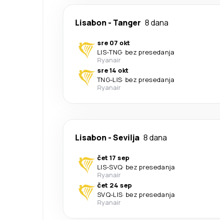
Lisabon
-
Tanger
8 dana
sre 07 okt
LIS
-
TNG
·
bez presedanja
Ryanair
sre 14 okt
TNG
-
LIS
·
bez presedanja
Ryanair
Lisabon
-
Sevilja
8 dana
čet 17 sep
LIS
-
SVQ
·
bez presedanja
Ryanair
čet 24 sep
SVQ
-
LIS
·
bez presedanja
Ryanair