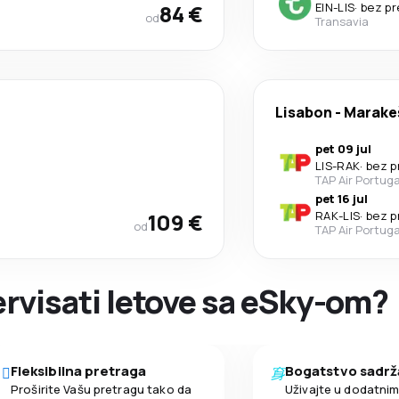
84 €
EIN
-
LIS
·
bez p
od
Transavia
Lisabon
-
Marake
pet 09 jul
LIS
-
RAK
·
bez p
TAP Air Portuga
pet 16 jul
109 €
RAK
-
LIS
·
bez p
od
TAP Air Portuga
zervisati letove sa eSky-om?
Fleksibilna pretraga
Bogatstvo sadrž
Proširite Vašu pretragu tako da
Uživajte u dodatni