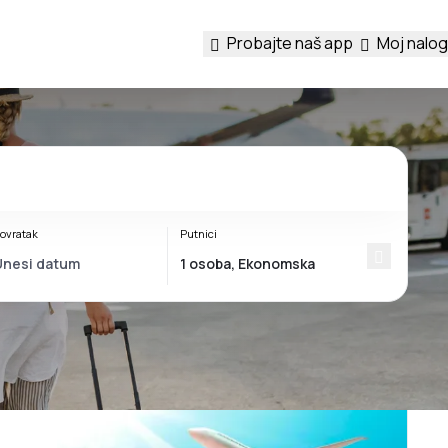
Probajte naš app
Moj nalog
ovratak
Putnici