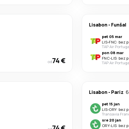
Lisabon
-
Funšal
pet 05 mar
LIS
-
FNC
·
bez p
TAP Air Portuga
pon 08 mar
74 €
FNC
-
LIS
·
bez p
od
TAP Air Portuga
Lisabon
-
Pariz
6
pet 15 jan
LIS
-
ORY
·
bez p
Transavia Fran
sre 20 jan
74 €
ORY
-
LIS
·
bez p