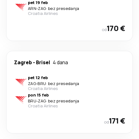
pet 19 feb
ARN
-
ZAG
·
bez presedanja
Croatia Airlines
170 €
od
Zagreb
-
Brisel
4 dana
pet 12 feb
ZAG
-
BRU
·
bez presedanja
Croatia Airlines
pon 15 feb
BRU
-
ZAG
·
bez presedanja
Croatia Airlines
171 €
od