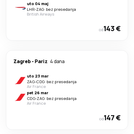
uto 04 maj
LHR
-
ZAG
·
bez presedanja
British Airways
143 €
od
Zagreb
-
Pariz
4 dana
uto 23 mar
ZAG
-
CDG
·
bez presedanja
Air France
pet 26 mar
CDG
-
ZAG
·
bez presedanja
Air France
147 €
od