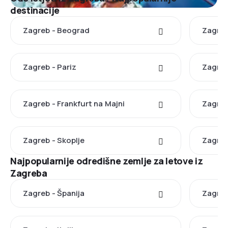
destinacije
Zagreb - Beograd
Zagreb
Zagreb - Pariz
Zagreb
Zagreb - Frankfurt na Majni
Zagreb
Zagreb - Skoplje
Zagreb
Najpopularnije odredišne zemlje za letove iz
Zagreba
Zagreb - Španija
Zagreb