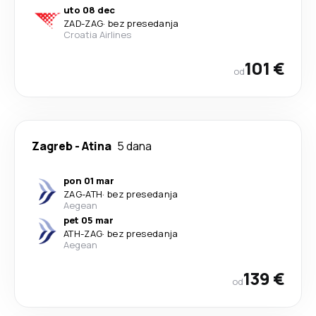
uto 08 dec
ZAD
-
ZAG
·
bez presedanja
Croatia Airlines
101 €
od
Zagreb
-
Atina
5 dana
pon 01 mar
ZAG
-
ATH
·
bez presedanja
Aegean
pet 05 mar
ATH
-
ZAG
·
bez presedanja
Aegean
139 €
od