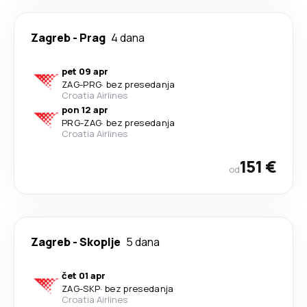
Zagreb
-
Prag
4 dana
pet 09 apr
ZAG
-
PRG
·
bez presedanja
Croatia Airlines
pon 12 apr
PRG
-
ZAG
·
bez presedanja
Croatia Airlines
151 €
od
Zagreb
-
Skoplje
5 dana
čet 01 apr
ZAG
-
SKP
·
bez presedanja
Croatia Airlines