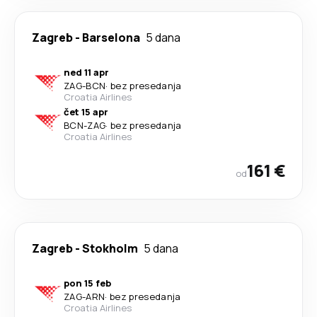
Zagreb
-
Barselona
5 dana
ned 11 apr
ZAG
-
BCN
·
bez presedanja
Croatia Airlines
čet 15 apr
BCN
-
ZAG
·
bez presedanja
Croatia Airlines
161 €
od
Zagreb
-
Stokholm
5 dana
pon 15 feb
ZAG
-
ARN
·
bez presedanja
Croatia Airlines