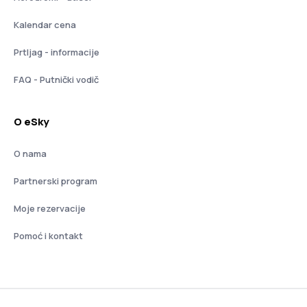
Kalendar cena
Prtljag - informacije
FAQ - Putnički vodič
O eSky
O nama
Partnerski program
Moje rezervacije
Pomoć i kontakt