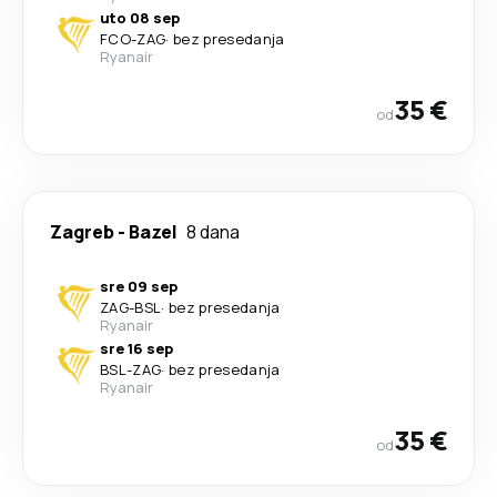
uto 08 sep
FCO
-
ZAG
·
bez presedanja
Ryanair
35 €
od
Zagreb
-
Bazel
8 dana
sre 09 sep
ZAG
-
BSL
·
bez presedanja
Ryanair
sre 16 sep
BSL
-
ZAG
·
bez presedanja
Ryanair
35 €
od