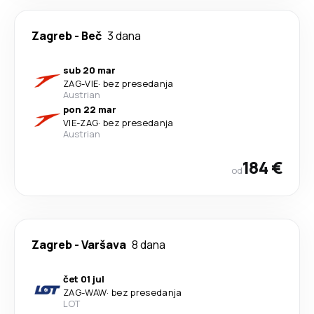
Zagreb
-
Beč
3 dana
sub 20 mar
ZAG
-
VIE
·
bez presedanja
Austrian
pon 22 mar
VIE
-
ZAG
·
bez presedanja
Austrian
184 €
od
Zagreb
-
Varšava
8 dana
čet 01 jul
ZAG
-
WAW
·
bez presedanja
LOT