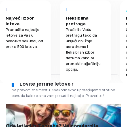
Najveći izbor
Fleksibilna
letova
pretraga
Pronađite najbolje
Proširite Vašu
letove za Vas u
pretragu tako da
nekoliko sekundi, od
uključi obližnje
preko 500 letova.
aerodrome i
fleksibilan izbor
datuma kako bi
pronašli najjeftiniju
opciju.
Lovite jeftine letove?
Na pravom ste mestu. Svakodnevno upoređujemo stotine
ponuda kako bismo vam ponudili najbolje. Proverite!
Gde letjeti iz Zagreba? Najpopularnije