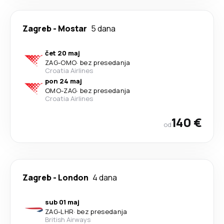
Zagreb
-
Mostar
5 dana
čet 20 maj
ZAG
-
OMO
·
bez presedanja
Croatia Airlines
pon 24 maj
OMO
-
ZAG
·
bez presedanja
Croatia Airlines
140 €
od
Zagreb
-
London
4 dana
sub 01 maj
ZAG
-
LHR
·
bez presedanja
British Airways