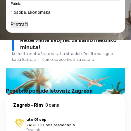
Putnici
Pretraži
Rezervišite svoj let za samo nekoliko
minuta!
Koristite pretraživač na vrhu stranice. Recite nam gde i
kada letite, a mi ćemo se pobrinuti za ostalo.
Posebne ponude letova iz Zagreba
Zagreb
-
Rim
8 dana
uto 01 sep
ZAG
-
FCO
·
bez presedanja
Ryanair