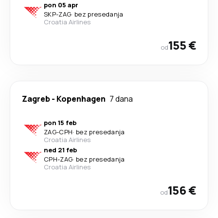
pon 05 apr
SKP
-
ZAG
·
bez presedanja
Croatia Airlines
155 €
od
Zagreb
-
Kopenhagen
7 dana
pon 15 feb
ZAG
-
CPH
·
bez presedanja
Croatia Airlines
ned 21 feb
CPH
-
ZAG
·
bez presedanja
Croatia Airlines
156 €
od