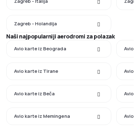
Zagreb - Italija
Zagreb
Zagreb - Holandija
Naši najpopularniji aerodromi za polazak
Avio karte iz Beograda
Avio ka
Avio karte iz Tirane
Avio k
Avio karte iz Beča
Avio ka
Avio karte iz Memingena
Avio ka