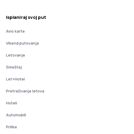
Isplaniraj svoj put
Avio karte
Vikend putovanja
Letovanje
Smeštaj
Let+Hotel
Pretraživanje letova
Hoteli
Automobili
Prilike