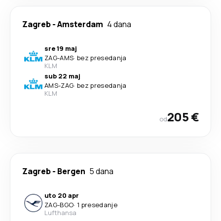
Zagreb
-
Amsterdam
4 dana
sre 19 maj
ZAG
-
AMS
·
bez presedanja
KLM
sub 22 maj
AMS
-
ZAG
·
bez presedanja
KLM
205 €
od
Zagreb
-
Bergen
5 dana
uto 20 apr
ZAG
-
BGO
·
1 presedanje
Lufthansa