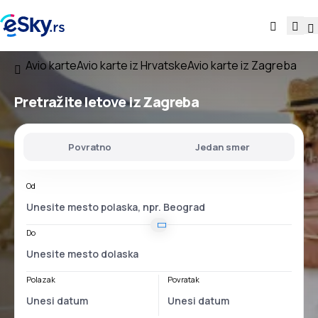
Avio karte
Avio karte iz Hrvatske
Avio karte iz Zagreba
Pretražite letove
iz Zagreba
Povratno
Jedan smer
Od
Do
Polazak
Povratak