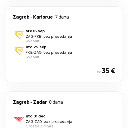
Zagreb
-
Karlsrue
7 dana
sre 16 sep
ZAG
-
FKB
·
bez presedanja
Ryanair
uto 22 sep
FKB
-
ZAG
·
bez presedanja
Ryanair
35 €
od
Zagreb
-
Zadar
8 dana
uto 01 dec
ZAG
-
ZAD
·
bez presedanja
Croatia Airlines