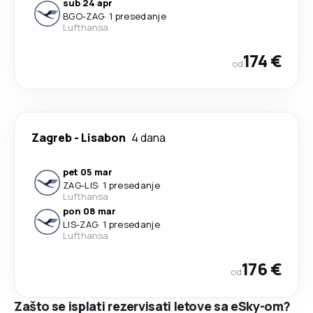
sub 24 apr
BGO
-
ZAG
·
1 presedanje
Lufthansa
174 €
od
Zagreb
-
Lisabon
4 dana
pet 05 mar
ZAG
-
LIS
·
1 presedanje
Lufthansa
pon 08 mar
LIS
-
ZAG
·
1 presedanje
Lufthansa
176 €
od
Zašto se isplati rezervisati letove sa eSky-om?