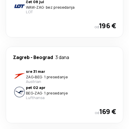
čet 08 jul
WAW
-
ZAG
·
bez presedanja
LOT
196 €
od
Zagreb
-
Beograd
3 dana
sre 31 mar
ZAG
-
BEG
·
1 presedanje
Austrian
pet 02 apr
BEG
-
ZAG
·
1 presedanje
Lufthansa
169 €
od