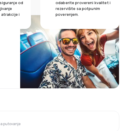
siguranje od
odaberite provereni kvalitet i
jivanje
rezervišite sa potpunim
atrakcije i
poverenjem.
 za putovanje