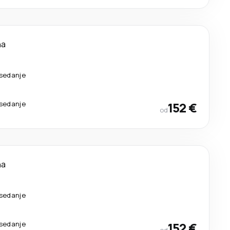
na
esedanje
esedanje
152 €
od
na
esedanje
esedanje
152 €