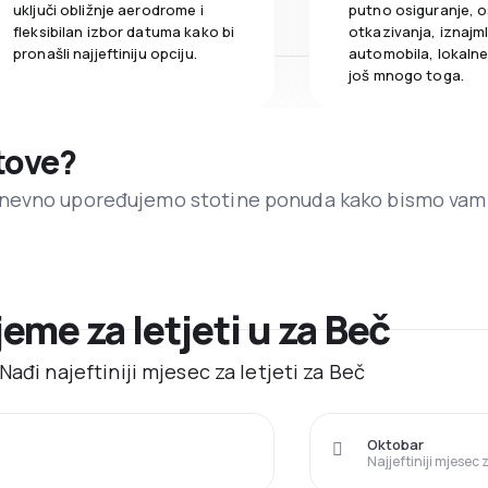
uključi obližnje aerodrome i
putno osiguranje, o
fleksibilan izbor datuma kako bi
otkazivanja, iznajml
pronašli najjeftiniju opciju.
automobila, lokalne 
još mnogo toga.
etove?
dnevno upoređujemo stotine ponuda kako bismo vam
jeme za letjeti u za Beč
ađi najeftiniji mjesec za letjeti za Beč
Oktobar
Najjeftiniji mjesec