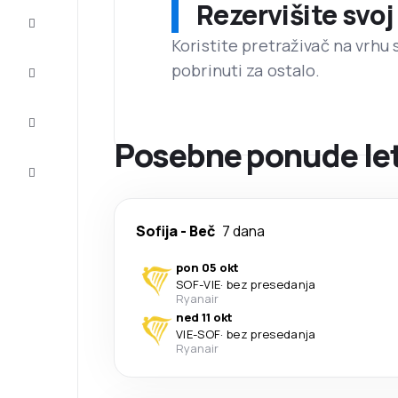
Rezervišite svoj
Prilike
Koristite pretraživač na vrhu 
pobrinuti za ostalo.
Dovršite
putovanje
Inspiracija
i saveti
Posebne ponude leto
Korisnička
služba
Sofija
-
Beč
7 dana
pon 05 okt
SOF
-
VIE
·
bez presedanja
Ryanair
ned 11 okt
VIE
-
SOF
·
bez presedanja
Ryanair