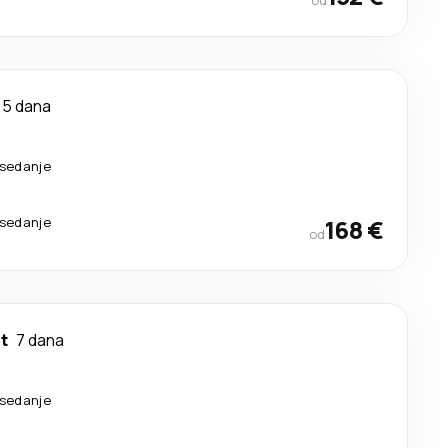
od
5 dana
esedanje
esedanje
168 €
od
t
7 dana
esedanje