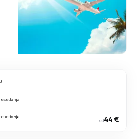
a
resedanja
resedanja
44 €
od