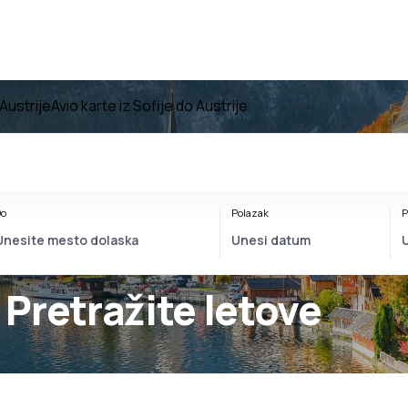
Austrije
Avio karte iz Sofije do Austrije
o
Polazak
P
 Pretražite letove