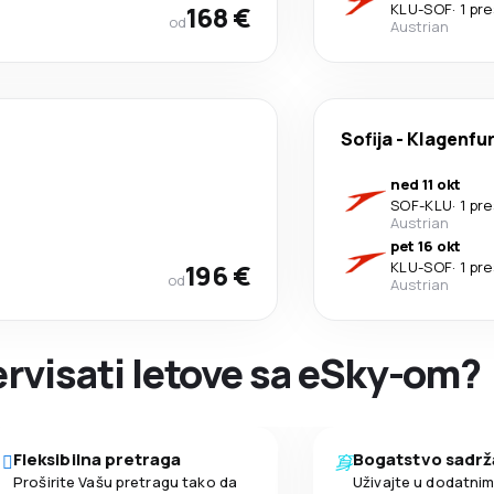
168 €
KLU
-
SOF
·
1 pr
od
Austrian
Sofija
-
Klagenfur
ned 11 okt
SOF
-
KLU
·
1 pr
Austrian
pet 16 okt
196 €
KLU
-
SOF
·
1 pr
od
Austrian
zervisati letove sa eSky-om?
Fleksibilna pretraga
Bogatstvo sadrž
Proširite Vašu pretragu tako da
Uživajte u dodatni