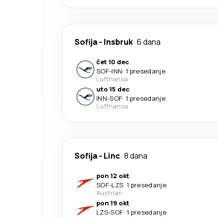
Sofija
-
Insbruk
6 dana
čet 10 dec
SOF
-
INN
·
1 presedanje
Lufthansa
uto 15 dec
INN
-
SOF
·
1 presedanje
Lufthansa
Sofija
-
Linc
8 dana
pon 12 okt
SOF
-
LZS
·
1 presedanje
Austrian
pon 19 okt
LZS
-
SOF
·
1 presedanje