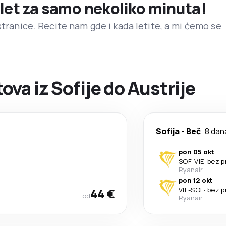
 let za samo nekoliko minuta!
stranice. Recite nam gde i kada letite, a mi ćemo se
va iz Sofije do Austrije
Sofija
-
Beč
8 dan
pon 05 okt
SOF
-
VIE
·
bez p
Ryanair
pon 12 okt
44 €
VIE
-
SOF
·
bez p
od
Ryanair