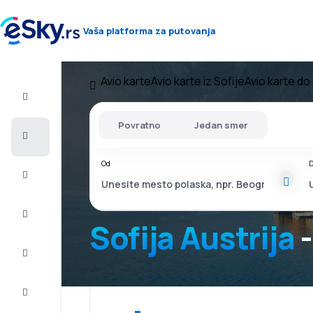
Vaša platforma za putovanja
Avio karte
Avio karte iz Sofije
Avio karte do 
Let+Hotel
Povratno
Jedan smer
Avio
karte
Od
D
Letovanje
Last
minute
Sofija Austrija
-
Vikend
putovanja
Smeštaj