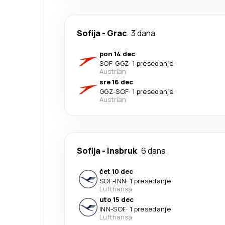
Sofija
-
Grac
3 dana
pon 14 dec
SOF
-
GGZ
·
1 presedanje
Austrian
sre 16 dec
GGZ
-
SOF
·
1 presedanje
Austrian
Sofija
-
Insbruk
6 dana
čet 10 dec
SOF
-
INN
·
1 presedanje
Lufthansa
uto 15 dec
INN
-
SOF
·
1 presedanje
Lufthansa