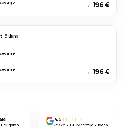
esedanje
196 €
od
t
6 dana
esedanje
esedanje
196 €
od
aja
4.6
m uslugama:
Preko 4950 recenzija kupaca -