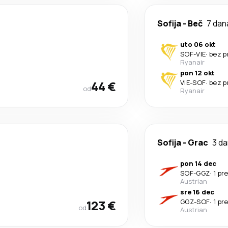
Sofija
-
Beč
7 dan
uto 06 okt
SOF
-
VIE
·
bez p
Ryanair
pon 12 okt
44 €
VIE
-
SOF
·
bez p
od
Ryanair
Sofija
-
Grac
3 d
pon 14 dec
SOF
-
GGZ
·
1 pr
Austrian
sre 16 dec
123 €
GGZ
-
SOF
·
1 pr
od
Austrian