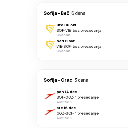
Sofija
-
Beč
6 dana
uto 06 okt
SOF
-
VIE
·
bez presedanja
Ryanair
ned 11 okt
VIE
-
SOF
·
bez presedanja
Ryanair
Sofija
-
Grac
3 dana
pon 14 dec
SOF
-
GGZ
·
1 presedanje
Austrian
sre 16 dec
GGZ
-
SOF
·
1 presedanje
Austrian