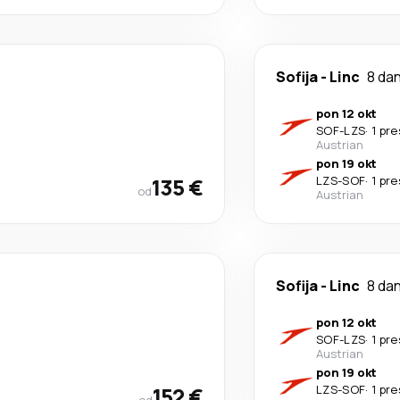
Sofija
-
Linc
8 da
pon 12 okt
SOF
-
LZS
·
1 pr
Austrian
pon 19 okt
135 €
LZS
-
SOF
·
1 pr
od
Austrian
Sofija
-
Linc
8 da
pon 12 okt
SOF
-
LZS
·
1 pr
Austrian
pon 19 okt
152 €
LZS
-
SOF
·
1 pr