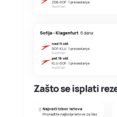
ZSB
-
SOF
·
1 presedanje
Austrian
Sofija
-
Klagenfurt
6 dana
ned 11 okt
SOF
-
KLU
·
1 presedanje
Austrian
pet 16 okt
KLU
-
SOF
·
1 presedanje
Austrian
Zašto se isplati re
Najveći izbor letova
Pronađite najbolje letove za Vas