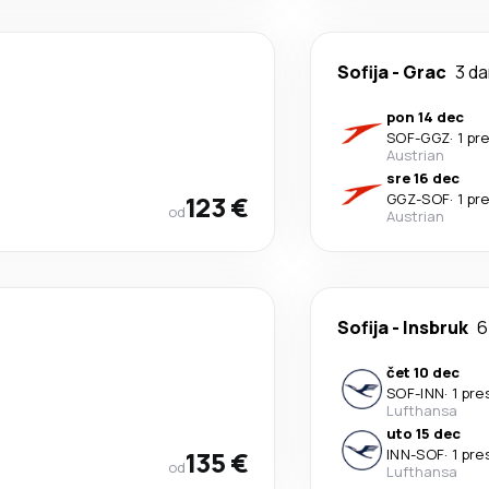
Sofija
-
Grac
3 d
pon 14 dec
SOF
-
GGZ
·
1 pr
Austrian
sre 16 dec
123 €
GGZ
-
SOF
·
1 pr
od
Austrian
Sofija
-
Insbruk
6
čet 10 dec
SOF
-
INN
·
1 pr
Lufthansa
uto 15 dec
135 €
INN
-
SOF
·
1 pr
od
Lufthansa