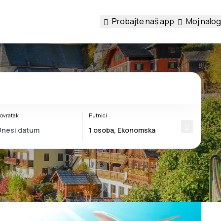
Probajte naš app
Moj nalog
ovratak
Putnici