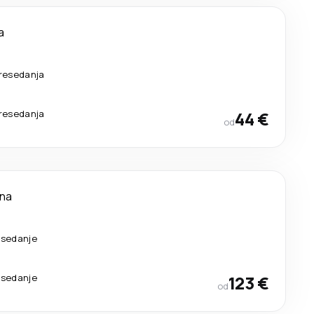
a
resedanja
resedanja
44 €
od
ana
esedanje
esedanje
123 €
od