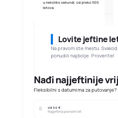
u nekoliko sekundi, od preko 500
letova.
Lovite jeftine l
Na pravom ste mestu. Svako
ponudili najbolje. Proverite!
Nađi najjeftinije vri
Fleksibilni s datumima za putovanje? N
od 44 €
Najjeftiniji povratni let