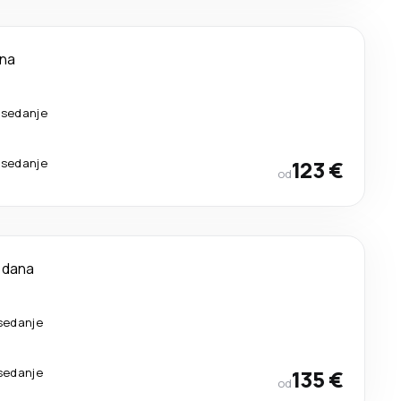
ana
esedanje
esedanje
123 €
od
 dana
esedanje
esedanje
135 €
od