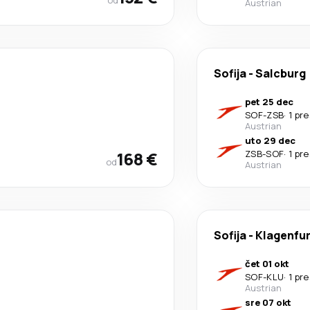
od
Austrian
Sofija
-
Salcburg
pet 25 dec
SOF
-
ZSB
·
1 pr
Austrian
uto 29 dec
168 €
ZSB
-
SOF
·
1 pr
od
Austrian
Sofija
-
Klagenfur
čet 01 okt
SOF
-
KLU
·
1 pr
Austrian
sre 07 okt